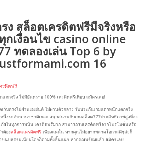
รง สล็อตเครดิตฟรีมีจริงหรือ
ุกเงื่อนไข casino online
777 ทดลองเล่น Top 6 by
justformami.com 16
ครดิตฟรี
ักแตกจริง ไม่มีอันตราย 100% เครดิตฟรีเพียบ สมัครเลย!
อตเว็บตรงไม่ผ่านเอเย่นต์ ไม่ผ่านตัวกลาง รับประกันเกมแตกหนักแตกจริง
นหนึ่งระดับนานาชาติเยอะ สนุกสนานกับเกมสล็อต777ประสิทธิภาพสูงที่จะ
ดภัยในทุกการพนัน เครดิตฟรีมาก สามารถรับเครดิตฟรีจากโปรโมชั่นหรือ
จำต้อง
สล็อตเเครดิตฟรี
เพียงแค่นั้น หากคุณไม่อยากพลาดโอกาสดีๆล่ะก็
ณค่าขนบธรรมเนียมใดๆก็ตามทั้งสิ้นแน่ๆ หากคุณพร้อมแล้ว สมัครเลย!