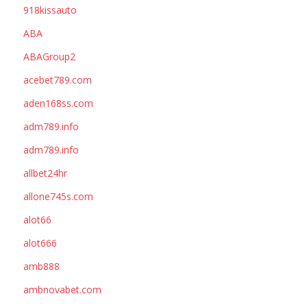
918kissauto
ABA
ABAGroup2
acebet789.com
aden168ss.com
adm789.info
adm789.info
allbet24hr
allone745s.com
alot66
alot666
amb888
ambnovabet.com