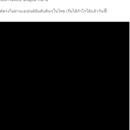
ตรงไม่ผ่านเอเย่นต์อันดับต้นๆในไทย เริ่มได้กำไรได้แล้ววันนี้!