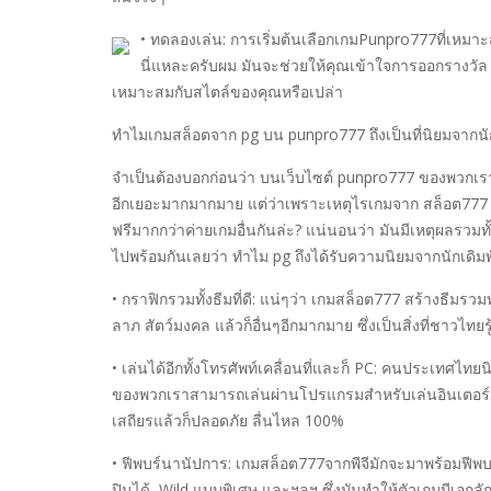
• ทดลองเล่น: การเริ่มต้นเลือกเกมPunpro777ที่เหม
นี่แหละครับผม มันจะช่วยให้คุณเข้าใจการออกรางวัล 
เหมาะสมกับสไตล์ของคุณหรือเปล่า
ทำไมเกมสล็อตจาก pg บน punpro777 ถึงเป็นที่นิยมจากนักพ
จำเป็นต้องบอกก่อนว่า บนเว็บไซต์ punpro777 ของพวกเรานั
อีกเยอะมากมากมาย แต่ว่าเพราะเหตุไรเกมจาก สล็อต777 ถึ
ฟรีมากกว่าค่ายเกมอื่นกันล่ะ? แน่นอนว่า มันมีเหตุผลรวม
ไปพร้อมกันเลยว่า ทำไม pg ถึงได้รับความนิยมจากนักเดิมพั
• กราฟิกรวมทั้งธีมที่ดี: แน่ๆว่า เกมสล็อต777 สร้างธีม
ลาภ สัตว์มงคล แล้วก็อื่นๆอีกมากมาย ซึ่งเป็นสิ่งที่ชาวไทยรู้
• เล่นได้อีกทั้งโทรศัพท์เคลื่อนที่และก็ PC: คนประเทศไท
ของพวกเราสามารถเล่นผ่านโปรแกรมสำหรับเล่นอินเตอร์เน็
เสถียรแล้วก็ปลอดภัย ลื่นไหล 100%
• ฟีพบร์นานัปการ: เกมสล็อต777จากพีจีมักจะมาพร้อมฟีพบร
ปินได้, Wild แบบพิเศษ และฯลฯ ซึ่งมันทำให้ตัวเกมมีเอกลั