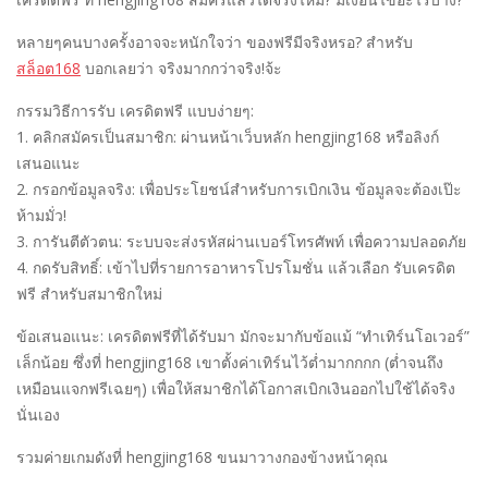
หลายๆคนบางครั้งอาจจะหนักใจว่า ของฟรีมีจริงหรอ? สำหรับ
สล็อต168
บอกเลยว่า จริงมากกว่าจริง!จ้ะ
กรรมวิธีการรับ เครดิตฟรี แบบง่ายๆ:
1. คลิกสมัครเป็นสมาชิก: ผ่านหน้าเว็บหลัก hengjing168 หรือลิงก์
เสนอแนะ
2. กรอกข้อมูลจริง: เพื่อประโยชน์สำหรับการเบิกเงิน ข้อมูลจะต้องเป๊ะ
ห้ามมั่ว!
3. การันตีตัวตน: ระบบจะส่งรหัสผ่านเบอร์โทรศัพท์ เพื่อความปลอดภัย
4. กดรับสิทธิ์: เข้าไปที่รายการอาหารโปรโมชั่น แล้วเลือก รับเครดิต
ฟรี สำหรับสมาชิกใหม่
ข้อเสนอแนะ: เครดิตฟรีที่ได้รับมา มักจะมากับข้อแม้ “ทำเทิร์นโอเวอร์”
เล็กน้อย ซึ่งที่ hengjing168 เขาตั้งค่าเทิร์นไว้ต่ำมากกกก (ต่ำจนถึง
เหมือนแจกฟรีเฉยๆ) เพื่อให้สมาชิกได้โอกาสเบิกเงินออกไปใช้ได้จริง
นั่นเอง
รวมค่ายเกมดังที่ hengjing168 ขนมาวางกองข้างหน้าคุณ