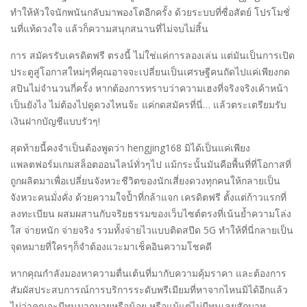
ทำให้หัวใจนักพนันกลับมาพองโตอีกครั้ง ด้วยระบบที่ซื่อสัตย์ โปรโมชั่
นที่แท้ดวงใจ แล้วก็ความสนุกสนานที่ไม่จบไม่สิ้น
การ สมัครรับเครดิตฟรี ตรงนี้ ไม่ใช่แค่การลองเล่น แต่มันเป็นการเปิด
ประตูสู่โอกาสใหม่ๆที่คุณอาจจะเปลี่ยนเป็นเศรษฐีคนถัดไปแค่เพียงกด
สปินไม่จำนวนกี่ครั้ง หากต้องการทราบว่าความเฮงที่จริงจริงเค้าหน้า
เป็นยังไง ไม่ต้องไปดูดวงไหนจ้ะ แค่กดสมัครที่นี่… แล้วตระเตรียมรับ
เงินฝากบัญชีแบบรัวๆ!
สุดท้ายนี้คงจำเป็นต้องพูดว่า hengjing168 มิได้เป็นแค่เพียง
แพลตฟอร์มเกมสล็อตออนไลน์ทั่วๆไป แม้กระนั้นมันคือพื้นที่ที่โอกาสที่
ถูกผลิตมาเพื่อเปลี่ยนจังหวะชีวิตของนักเสี่ยงดวงทุกคนให้กลายเป็น
จังหวะคนมั่งคั่ง ด้วยความใจป้ำที่กล้าแจก เครดิตฟรี ตั้งแต่ก้าวแรกที่
ลงทะเบียน ผสมผสานกับจริยธรรมของเว็บไซต์ตรงที่เน้นย้ำความโล่ง
ใส จ่ายหนัก จ่ายจริง รวมทั้งจ่ายไวแบบติดสปีด 5G ทำให้ที่นี่กลายเป็น
จุดหมายที่ใครๆก็จำต้องแวะมาเช็คอินความโชคดี
หากคุณกำลังมองหาความตื่นเต้นที่มากับความคุ้มราคา และต้องการ
สัมผัสประสบการณ์การบริการระดับพรีเมียมที่หาจากไหนมิได้อีกแล้ว
ไม่ว่าคุณจะมีทุนมากมายหรือน้อย หรือแม้แต่ไม่มีทุนเลยสักบาท