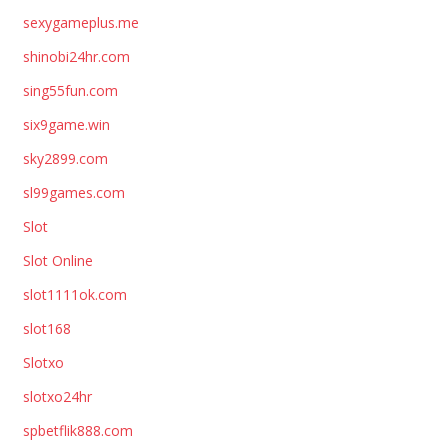
sexygameplus.me
shinobi24hr.com
sing55fun.com
six9game.win
sky2899.com
sl99games.com
Slot
Slot Online
slot1111ok.com
slot168
Slotxo
slotxo24hr
spbetflik888.com