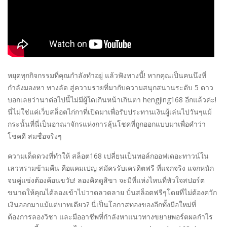
หยุดทุกกิจกรรมที่คุณกำลังทำอยู่ แล้วฟังทางนี้! หากคุณเป็นคนนึงที่
กำลังมองหา ทางลัด สู่ความรวยที่มากับความสนุกสนานระดับ 5 ดาว
บอกเลยว่านาต่อไปนี้ไม่มีผู้ใดเกินหน้าเกินตา hengjing168 อีกแล้วค่ะ!
นี่ไม่ใช่แค่เว็บสล็อตไก่กาที่เปิดมาเพื่อรับประทานเงินผู้เล่นไปวันๆแม้
กระนั้นที่นี่เป็นอาณาจักรแห่งการลุ้นโชคที่ถูกออกแบบมาเพื่อคำว่า
โชคดี สมชื่อจริงๆ
ความเด็ดดวงที่ทำให้ สล็อต168 เปลี่ยนเป็นทอล์กออฟเดอะทาวน์ใน
เลวทรามข้ามคืน คือแคมเปญ สมัครรับเครดิตฟรี ที่แจกจริง แจกหนัก
จนคู่แข่งต้องค้อนขวับ! ลองคิดดูสิขา จะมีที่แห่งไหนที่หัวใจสปอร์ต
ขนาดให้คุณได้ลองเข้าไปวาดลวดลาย ปั่นสล็อตฟรีๆโดยที่ไม่ต้องควัก
เงินออกมาแม้แต่บาทเดียว? นี่เป็นโอกาสทองของอีกทั้งมือใหม่ที่
ต้องการลองวิชา และมืออาชีพที่กำลังหาแนวทางขยายพอร์ตผลกำไร