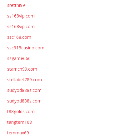
sretthi99
ss168vip.com
ss168vip.com
ssc168.com
ssc915casino.com
ssgame666
starrich99.com
stellabet789.com
sudyod888s.com
sudyod888s.com
t88golds.com
tangtem168
temmax69