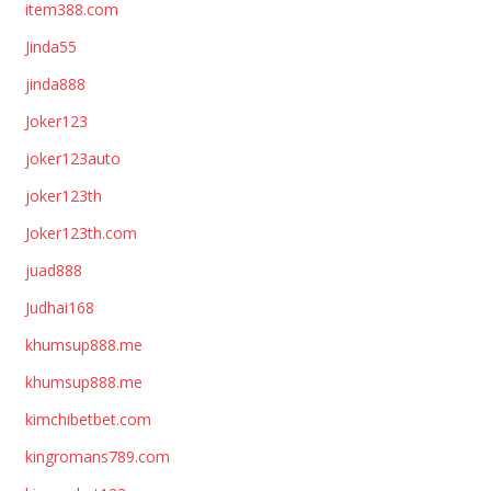
item388.com
Jinda55
jinda888
Joker123
joker123auto
joker123th
Joker123th.com
juad888
Judhai168
khumsup888.me
khumsup888.me
kimchibetbet.com
kingromans789.com