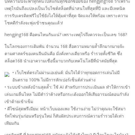
บทความนี้จะพาทุกคนไปสแกนทุกซอกซอยของ hengjing168 ว่าเพราะ
เหตุไรมันถึงแปลงเป็นเว็บไซต์สล็อตที่น่าสนใจที่สุดที่ปี และมีเทคนิค
การรับเครดิตฟรีไปใช้ยังไงให้คุ้มค่าที่สุด จัดแจงให้พร้อม เพราะความ
โชคดีกำลังจะพุ่งเข้าชนคุณแล้ว!
hengjing168 คือคนไหนกันแน่? เพราะเหตุไรถึงควรจะเป็นเลข 168?
ในโลกของการเดิมพัน จำนวน 168 สื่อความหมายล้ำลึกมากมายจ้ะ
ตามศาสตร์ของคนจีนมันคือ มั่งคั่งทางเดียวหรือ ร่ำรวยทั้งชีวิต ซึ่ง
สล็อต168 นำเอาความเชื่อนี้มาบวกกับเทคโนโลยีที่นำสมัยที่สุด
• เว็บไซต์ตรงไม่ผ่านเอเย่นต์: มั่นใจได้ว่าทุกยอดการเล่นไม่มี
อันตราย 100% ไม่มีการหักเปอร์เซ็นต์ส่วนต่าง
• ระบบข้างหลังบ้านสุดล้ำ: ใช้ AI สำหรับการประเมินผล ทำให้การเข้า
เล่นเกมลื่นไหล ไม่มีคำว่าค้างหรือกระเด้งออกให้เสียอารมณ์ตอนกำลัง
เข้าด้ายเข้าเข็ม
• ดีไซน์สุดพรีเมียม: หน้าเว็บมองแพง ใช้งานง่าย ไม่ว่าคุณจะใช้สมา
ร์ทโฟนรุ่นก่อนหรือรุ่นใหม่ ก็สัมผัสประสบการณ์ความร่ำรวยได้เท่า
เทียมกัน
เครดิตฟรี ที่ hengjing168 สมัครแล้วได้จริงไหม? มีเงื่อนไขอะไรบ้าง?