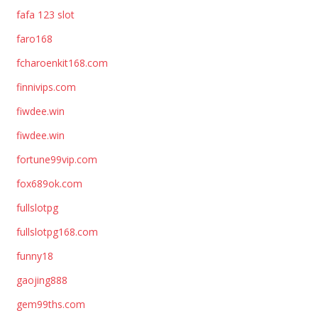
fafa 123 slot
faro168
fcharoenkit168.com
finnivips.com
fiwdee.win
fiwdee.win
fortune99vip.com
fox689ok.com
fullslotpg
fullslotpg168.com
funny18
gaojing888
gem99ths.com