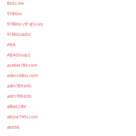
8lots.me
918Kiss
918kiss เข้าสู่ระบบ
918kissauto
ABA
ABAGroup2
acebet789.com
aden168ss.com
adm789.info
adm789.info
allbet24hr
allone745s.com
alot66