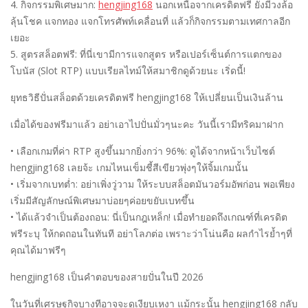
4. กิจกรรมพิเศษมาก:
hengjing168
นอกเหนือจากเครดิตฟรี ยังมีวงล้อ
ลุ้นโชค แจกทอง แจกโทรศัพท์เคลื่อนที่ แล้วก็กิจกรรมตามเทศกาลอีก
เยอะ
5. สูตรสล็อตฟรี: ที่นี่เขามีการแจกสูตร หรือเปอร์เซ็นต์การแตกของ
โบนัส (Slot RTP) แบบเรียลไทม์ให้สมาชิกดูด้วยนะ เริ่ดนี้!
ยุทธวิธีปั่นสล็อตด้วยเครดิตฟรี hengjing168 ให้เปลี่ยนเป็นเงินล้าน
เมื่อได้ของฟรีมาแล้ว อย่าเอาไปปั่นมั่วๆนะคะ วันนี้เรามีทริคมาฝาก
• เลือกเกมที่ค่า RTP สูงขึ้นมากยิ่งกว่า 96%: ดูได้จากหน้าเว็บไซต์
hengjing168 เลยจ้ะ เกมไหนเข็มชี้สีเขียวพุ่งๆให้จิ้มเกมนั้น
• เริ่มจากเบทต่ำ: อย่าเพิ่งวู่วาม ให้ระบบสล็อตมันวอร์มอัพก่อน พอเพียง
เริ่มมีสัญลักษณ์พิเศษมาบ่อยๆค่อยขยับเบทขึ้น
• ได้แล้วจำเป็นต้องถอน: นี่เป็นกฎเหล็ก! เมื่อทำยอดถึงเกณฑ์ที่เครดิต
ฟรีระบุ ให้กดถอนในทันที อย่าโลภต่อ เพราะว่าโน่นคือ ผลกำไรย้ำๆที่
คุณได้มาฟรีๆ
hengjing168 เป็นคำตอบของสายปั่นในปี 2026
ในวันที่เศรษฐกิจบางทีอาจจะดูเงียบเหงา แม้กระนั้น hengjing168 กลับ