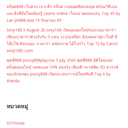
สล็อต888 เว็บตรง เจาะลึก สล็อต เกมยอดฮิตแห่งยุค พร้อมวิธีเล่น
และสิ่งที่มือใหม่ต้องรู้ casino online เว็บแม่ ทดลองเล่น Top 45 by
Lan jin888.asia 19 กันยายน 69
Sexy168 5 August 26 sexy168 เปิดมุมมองใหม่ของเกมบาคาร่า
เซียนบาคาร่าตัวจริงรับ 3 แสน ระบบเสถียร อัปเดตล่าสุด เว็บดี มี
โต๊ะให้เลือกเยอะ บาคาร่า สมัครง่าย ได้โปรไว Top 72 by Carrol
sexy168c.com
พุซซี่888 pussy888play.me 5 July 2569 พุซซี่888 มิติใหม่แห่ง
สล็อตออนไลน์ แคชแบค 10% สมจริง เสียงดี กราฟฟิค 3D สวรรค์
ของนักลงทุน pussy888 เปิดประสบการณ์ใหม่ทันที Top 6 by
Wanda
หมวดหมู่
037movie