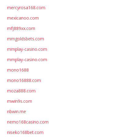
mercyrosa168.com
mexicanoo.com
mfj889xx.com
mmgoldsbets.com
mmplay-casino.com
mmplay-casino.com
mono1688
mono16888.com
moza888.com
mwin9s.com
nbwin.me
nemo168casino.com
niseko168bet.com