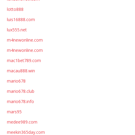
lotto888
luis16888.com
lux555.net
m4newonline.com
m4newonline.com
mac1bet789.com
macau888.win
mario678
mario678.club
mario678.info
mars95
medee989.com
meekin365day.com