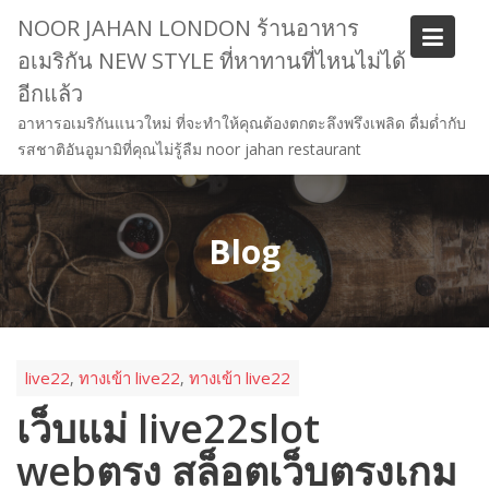
Skip
NOOR JAHAN LONDON ร้านอาหาร
to
อเมริกัน NEW STYLE ที่หาทานที่ไหนไม่ได้
content
อีกแล้ว
อาหารอเมริกันแนวใหม่ ที่จะทำให้คุณต้องตกตะลึงพรึงเพลิด ดื่มด่ำกับ
รสชาติอันอูมามิที่คุณไม่รู้ลืม noor jahan restaurant
Blog
live22
ทางเข้า live22
ทางเข้า live22
,
,
เว็บแม่ live22slot
webตรง สล็อตเว็บตรงเกม