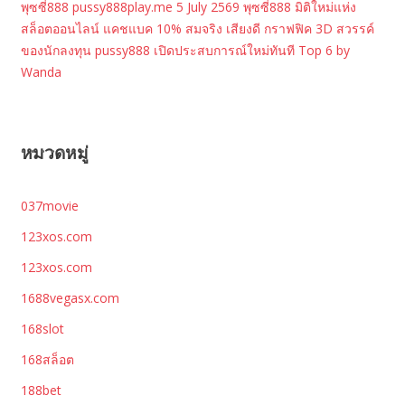
พุซซี่888 pussy888play.me 5 July 2569 พุซซี่888 มิติใหม่แห่ง
สล็อตออนไลน์ แคชแบค 10% สมจริง เสียงดี กราฟฟิค 3D สวรรค์
ของนักลงทุน pussy888 เปิดประสบการณ์ใหม่ทันที Top 6 by
Wanda
หมวดหมู่
037movie
123xos.com
123xos.com
1688vegasx.com
168slot
168สล็อต
188bet