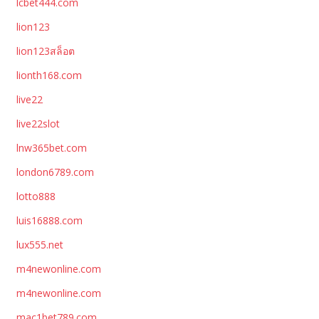
lcbet444.com
lion123
lion123สล็อต
lionth168.com
live22
live22slot
lnw365bet.com
london6789.com
lotto888
luis16888.com
lux555.net
m4newonline.com
m4newonline.com
mac1bet789.com