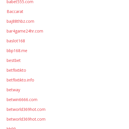
babet555.com
Baccarat
baj88thbz.com
bar4game24hr.com
baslot168
bbp168.me
bestbet
betflixtikto
betflixtikto.info
betway
betwin6666.com
betworld369hot.com
betworld369hot.com
bh99