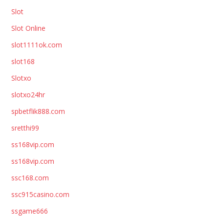
Slot
Slot Online
slot1111ok.com
slot168
Slotxo
slotxo24hr
spbetflik888.com
sretthi99
ss168vip.com
ss168vip.com
ssc168.com
ssc915casino.com
ssgame666