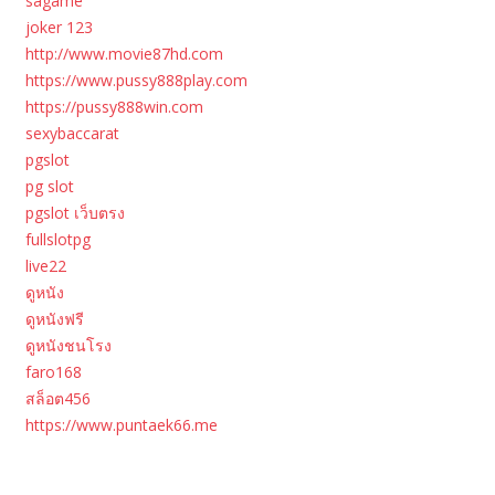
sagame
joker 123
http://www.movie87hd.com
https://www.pussy888play.com
https://pussy888win.com
sexybaccarat
pgslot
pg slot
pgslot เว็บตรง
fullslotpg
live22
ดูหนัง
ดูหนังฟรี
ดูหนังชนโรง
faro168
สล็อต456
https://www.puntaek66.me