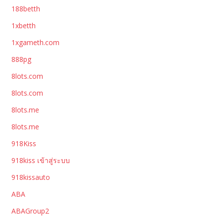
188betth
1xbetth
1xgameth.com
888pg
8lots.com
8lots.com
8lots.me
8lots.me
918Kiss
918kiss เข้าสู่ระบบ
918kissauto
ABA
ABAGroup2