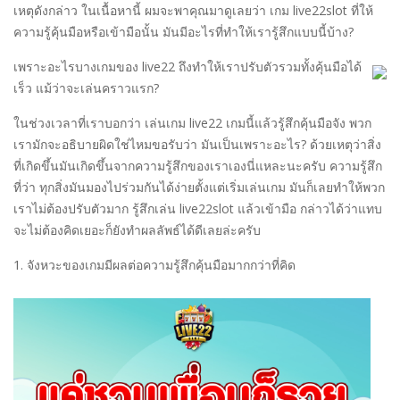
เหตุดังกล่าว ในเนื้อหานี้ ผมจะพาคุณมาดูเลยว่า เกม live22slot ที่ให้
ความรู้คุ้นมือหรือเข้ามือนั้น มันมีอะไรที่ทำให้เรารู้สึกแบบนี้บ้าง?
เพราะอะไรบางเกมของ live22 ถึงทำให้เราปรับตัวรวมทั้งคุ้นมือได้
เร็ว แม้ว่าจะเล่นคราวแรก?
ในช่วงเวลาที่เราบอกว่า เล่นเกม live22 เกมนี้แล้วรู้สึกคุ้นมือจัง พวก
เรามักจะอธิบายผิดใช่ไหมขอรับว่า มันเป็นเพราะอะไร? ด้วยเหตุว่าสิ่ง
ที่เกิดขึ้นมันเกิดขึ้นจากความรู้สึกของเราเองนี่แหละนะครับ ความรู้สึก
ที่ว่า ทุกสิ่งมันมองไปร่วมกันได้ง่ายตั้งแต่เริ่มเล่นเกม มันก็เลยทำให้พวก
เราไม่ต้องปรับตัวมาก รู้สึกเล่น live22slot แล้วเข้ามือ กล่าวได้ว่าแทบ
จะไม่ต้องคิดเยอะก็ยังทำผลลัพธ์ได้ดีเลยล่ะครับ
1. จังหวะของเกมมีผลต่อความรู้สึกคุ้นมือมากกว่าที่คิด