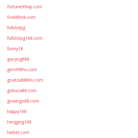
fortune99vip.com
fox689ok.com
fullslotpg
fullslotpg168.com
funny18
gaojing888
gem99ths.com
goatza888fin.com
gobaza88.com
gowingo88.com
happy168
hengjing168
hi6bet.com