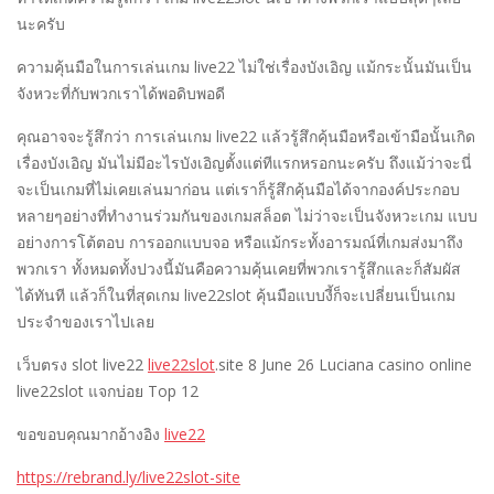
นะครับ
ความคุ้นมือในการเล่นเกม live22 ไม่ใช่เรื่องบังเอิญ แม้กระนั้นมันเป็น
จังหวะที่กับพวกเราได้พอดิบพอดี
คุณอาจจะรู้สึกว่า การเล่นเกม live22 แล้วรู้สึกคุ้นมือหรือเข้ามือนั้นเกิด
เรื่องบังเอิญ มันไม่มีอะไรบังเอิญตั้งแต่ทีแรกหรอกนะครับ ถึงแม้ว่าจะนี่
จะเป็นเกมที่ไม่เคยเล่นมาก่อน แต่เราก็รู้สึกคุ้นมือได้จากองค์ประกอบ
หลายๆอย่างที่ทำงานร่วมกันของเกมสล็อต ไม่ว่าจะเป็นจังหวะเกม แบบ
อย่างการโต้ตอบ การออกแบบจอ หรือแม้กระทั้งอารมณ์ที่เกมส่งมาถึง
พวกเรา ทั้งหมดทั้งปวงนี้มันคือความคุ้นเคยที่พวกเรารู้สึกและก็สัมผัส
ได้ทันที แล้วก็ในที่สุดเกม live22slot คุ้นมือแบบงี้ก็จะเปลี่ยนเป็นเกม
ประจำของเราไปเลย
เว็บตรง slot live22
live22slot
.site 8 June 26 Luciana casino online
live22slot แจกบ่อย Top 12
ขอขอบคุณมากอ้างอิง
live22
https://rebrand.ly/live22slot-site