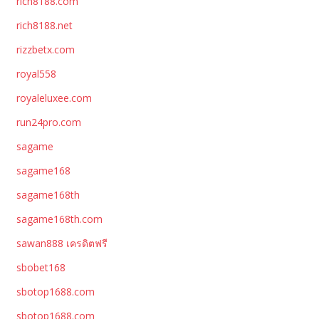
rich8188.com
rich8188.net
rizzbetx.com
royal558
royaleluxee.com
run24pro.com
sagame
sagame168
sagame168th
sagame168th.com
sawan888 เครดิตฟรี
sbobet168
sbotop1688.com
sbotop1688.com