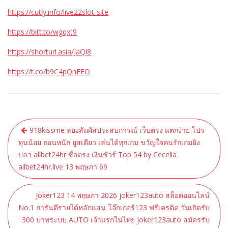
https://cutly.info/live22slot-site
https://bitt.to/wgqxt9
https://shorturl.asia/JaQl8
https://t.co/b9C4pQnFFO
แนะแนว
918kissme ลองสัมผัสประสบการณ์ เว็บตรง แตกง่าย โปร
เรื่อง
ทุนน้อย ถอนหนัก ยูสเดียว เล่นได้ทุกเกม ขวัญใจคนรักเกมยิง
ปลา allbet24hr ซื่อตรง เงินชัวร์ Top 54 by Cecelia
allbet24hr.live 13 พฤษภา 69
Joker123 14 พฤษภา 2026 joker123auto สล็อตออนไลน์
No.1 การันตีรายได้หลักแสน โจ๊กเกอร์123 ฟรีเครดิต วันเกิดรับ
300 บาทระบบ AUTO เจ้าแรกในไทย joker123auto สมัครรับ