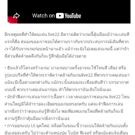
อีกเหตุผลที่ทำให้คนเล่น live22 มีความคิดว่าเกมนี้คุ้นมือแม้ว่าจะเล่นที
แรกก็คือ สมองของเราชอบได้ความราวกับจากประสบการณ์เดิมที่พวก
เราได้รับจากเกมก่อนหน้ามาแล้ว แม้ว่าจะยังไม่เคยเล่นเกมนี้ แต่ว่าถ้า
มีส่วนที่คล้ายคลึงกันก็จะรู้สึกคุ้นมือได้ง่ายดาย
• ธีมแล้วก็โครงสร้างเกม: บางเกมบางครั้งอาจจะใช้โทนสี เสียง หรือ
รูปแบบรีลที่ทำให้พวกเราคิดว่าคล้ายกับเกมlive22 ที่พวกเราเคยเล่นมา
แม้จะมีเนื้อหาแตกต่างกัน แม้กระนั้นสมองจะเชื่อมทันทีว่า บรรยากาศ
แบบนี้ พวกเราเคยเล่นมาก่อน ทำให้พวกเราบันเทิงใจนั่นเอง
• มักจำฟีลการเล่นมากกว่าเนื้อหา: เวลาคนบอกว่าชอบเกม live22 ไหน
ส่วนใหญ่มิได้จำรายละเอียดของเกมหรอกครับ แต่จะจำฟีลการเล่น
มากยิ่งกว่าว่าตอนเล่นรู้สึกยังไง พอเพียงพบเกมใหม่ที่คล้ายกันก็จะมี
ความรู้สึกว่าคุ้นมือมากยิ่งกว่านั่นเอง
• การออกแบบ UI ยุคใหม่: สล็อตในขณะนี้วางแบบให้คล้ายกันแบบตั้ง
มั่นเลยล่ะครับ ไม่ว่าจะตำแหน่งปุ่ม โบนัส ฟีเจอร์ หรือแม้แต่แจ้งเตือน