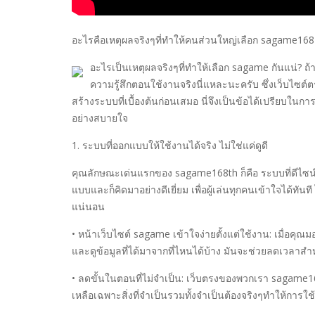
อะไรคือเหตุผลจริงๆที่ทำให้คนส่วนใหญ่เลือก sagame168
อะไรเป็นเหตุผลจริงๆที่ทำให้เลือก sagame กันแน่? ถ้
ความรู้สึกตอนใช้งานจริงนี่แหละนะครับ ซึ่งเว็บไซต
สร้างระบบที่เบื้องต้นก่อนเสมอ นี่จึงเป็นข้อได้เปรียบใน
อย่างสบายใจ
1. ระบบที่ออกแบบให้ใช้งานได้จริง ไม่ใช่แค่ดูดี
คุณลักษณะเด่นแรกของ sagame168th ก็คือ ระบบที่ดีไซน
แบบและก็คิดมาอย่างดีเยี่ยม เพื่อผู้เล่นทุกคนเข้าใจได้ทันที
แน่นอน
• หน้าเว็บไซต์ sagame เข้าใจง่ายตั้งแต่ใช้งาน: เมื่อคุณ
และดูข้อมูลที่ได้มาจากที่ไหนได้บ้าง มันจะช่วยลดเวลาส
• ลดขั้นในตอนที่ไม่จำเป็น: เว็บตรงของพวกเรา sagame168 ไ
เหลือเฉพาะสิ่งที่จำเป็นรวมทั้งจำเป็นต้องจริงๆทำให้การใช้