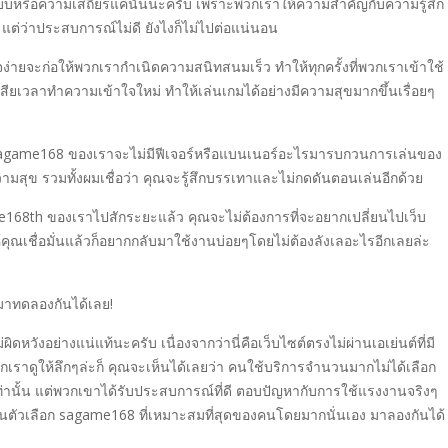
ากระบบหรือความเสถียรแค่นั้นนะครับ เพราะพวกเราให้ความสำคัญกับความรู้สึก
 แต่ว่าประสบการณ์ไม่ดี ยังไงก็ไม่ไปต่อแน่นอน
ใจง่ายจะก่อให้พวกเรากำเนิดความสนิทสนมเร็ว ทำให้ทุกครั้งที่พวกเราเข้าใช้
เสียเวลาทำความเข้าใจใหม่ ทำให้เล่นเกมได้อย่างมีความสุขมากขึ้นเรื่อยๆ
agame168 ของเราจะไม่มีฟีเจอร์หรือแบนเนอร์อะไรมารบกวนการเล่นของ
ามสุข รวมทั้งผมเชื่อว่า คุณจะรู้สึกบรรเทาและไม่กดดันตอนเล่นอีกด้วย
ame168th ของเราไปสักระยะแล้ว คุณจะไม่ต้องการที่จะอยากเปลี่ยนไปเว็บ
ุณเชื่อมั่นแล้วก็อยากกลับมาใช้งานบ่อยๆโดยไม่ต้องลังเลอะไรอีกเลยล่ะ
มาทดลองกันได้เลย!
วังอย่างแน่แท้นะครับ เนื่องจากว่านี่คือเว็บไซต์ตรงไม่ผ่านเอเย่นต์ที่มี
พวกเราดูให้ลึกๆล่ะก็ คุณจะเห็นได้เลยว่า คนใช้บริการจำนวนมากไม่ได้เลือก
รเท่านั้น แต่พวกเขาได้รับประสบการณ์ที่ดี ตอบปัญหากับการใช้แรงงานจริงๆ
่จึงเป็นตัวเลือก sagame168 ที่เหมาะสมที่สุดของคนโดยมากนั่นเอง มาลองกันได้