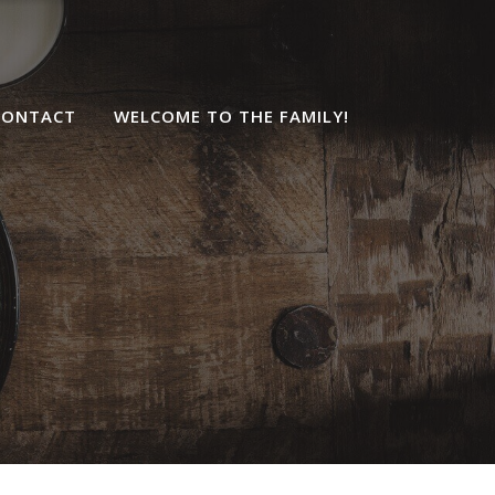
CONTACT
WELCOME TO THE FAMILY!