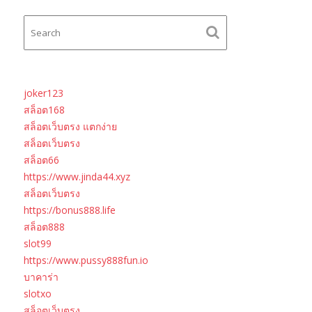
joker123
สล็อต168
สล็อตเว็บตรง แตกง่าย
สล็อตเว็บตรง
สล็อต66
https://www.jinda44.xyz
สล็อตเว็บตรง
https://bonus888.life
สล็อต888
slot99
https://www.pussy888fun.io
บาคาร่า
slotxo
สล็อตเว็บตรง