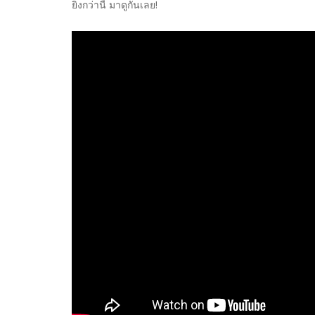
ยิ่งกว่านี้ มาดูกันเลย!