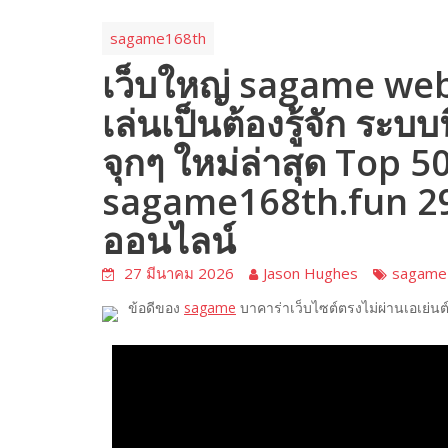
sagame168th
เว็บใหญ่ sagame web
เล่นเป็นต้องรู้จัก ระบ
จุกๆ ใหม่ล่าสุด Top 
sagame168th.fun 29
ออนไลน์
27 มีนาคม 2026
Jason Hughes
sagame
ข้อดีของ
sagame
บาคาร่าเว็บไซต์ตรงไม่ผ่านเอเย่นต์