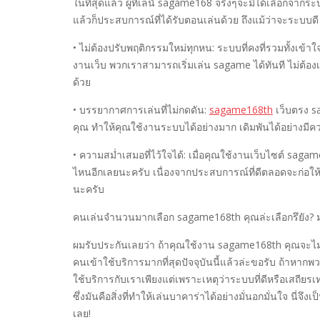
ในที่สุดแล้ว ผู้ที่เล่นั sagame168 จริงๆจะมิได้เลือกจ
แล้วก็ประสบการณ์ที่ได้รับตอนเล่นด้วย ถึงแม้ว่าจะระบบดี
• ไม่ต้องปรับพฤติกรรมใหม่ทุกหน: ระบบที่คงที่รวมทั้งเข้า
งานเว็บ พวกเราสามารถเริ่มเล่น sagame ได้ทันที ไม่ต้อง
ด้วย
• บรรยากาศการเล่นที่ไม่กดดัน:
sagame168th
เว็บตรง s
คุณ ทำให้คุณใช้งานระบบได้อย่างมาก เดิมพันได้อย่างมีคว
• ความสม่ำเสมอที่ไว้ใจได้: เมื่อคุณใช้งานเว็บไซต์ sag
ไหนอีกเลยนะครับ เนื่องจากประสบการณ์ที่ดีตลอดจะก่อให้ค
นะครับ
คนเล่นจำนวนมากเลือก sagame168th คุณล่ะเลือกรึยัง? 
ผมรับประกันเลยว่า ถ้าคุณใช้งาน sagame168th คุณจะไม่ผิดห
คนเข้าใช้บริการมากที่สุดปัจจุบันนี้แล้วล่ะขอรับ ถ้าหาก
ใช้บริการกับเราเพียงแต่เพราะเหตุว่าระบบที่ดีหรือเสถีย
ซึ่งมันคือสิ่งที่ทำให้เล่นบาคาร่าได้อย่างมั่นอกมั่นใจ นี
เลย!