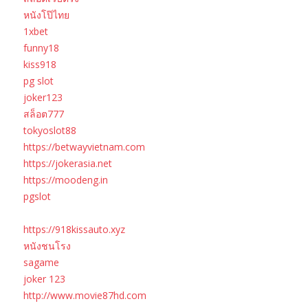
หนังโป๊ไทย
1xbet
funny18
kiss918
pg slot
joker123
สล็อต777
tokyoslot88
https://betwayvietnam.com
https://jokerasia.net
https://moodeng.in
pgslot
https://918kissauto.xyz
หนังชนโรง
sagame
joker 123
http://www.movie87hd.com