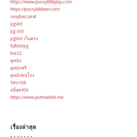
https://www.pussy888play.com
https://pussy888win.com
sexybaccarat
pgslot
pg slot
pgslot เว็บตรง
fullslotpg
live22
ดูหนัง
ดูหนังฟรี
ดูหนังชนโรง
faro168
สล็อต456
https://www.puntaek66.me
เรื่องล่าสุด