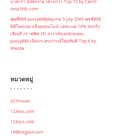
บาคาร่า สมัครง่าย ได้โปรไว Top 72 by Carrol
sexy168c.com
พุซซี่888 pussy888play.me 5 July 2569 พุซซี่888
มิติใหม่แห่ง สล็อตออนไลน์ แคชแบค 10% สมจริง
เสียงดี กราฟฟิค 3D สวรรค์ของนักลงทุน
pussy888 เปิดประสบการณ์ใหม่ทันที Top 6 by
Wanda
หมวดหมู่
037movie
123xos.com
123xos.com
1688vegasx.com