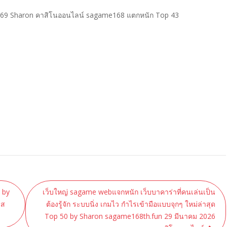
69 Sharon คาสิโนออนไลน์ sagame168 แตกหนัก Top 43
 by
เว็บใหญ่ sagame webแจกหนัก เว็บบาคาร่าที่คนเล่นเป็น
ูส
ต้องรู้จัก ระบบนิ่ง เกมไว กำไรเข้ามือแบบจุกๆ ใหม่ล่าสุด
Top 50 by Sharon sagame168th.fun 29 มีนาคม 2026