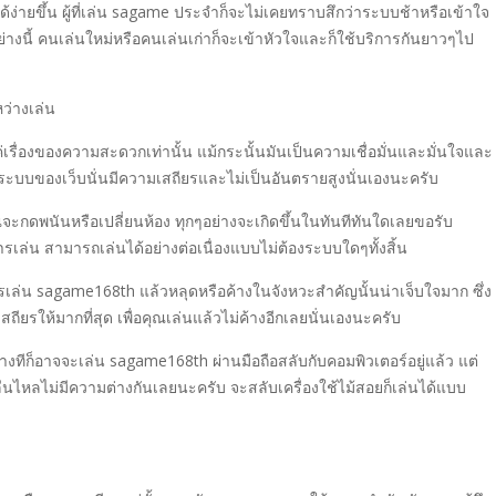
้าใจได้ง่ายขึ้น ผู้ที่เล่น sagame ประจำก็จะไม่เคยทราบสึกว่าระบบช้าหรือเข้าใจ
ย่างนี้ คนเล่นใหม่หรือคนเล่นเก่าก็จะเข้าหัวใจและก็ใช้บริการกันยาวๆไป
ว่างเล่น
ค่เรื่องของความสะดวกเท่านั้น แม้กระนั้นมันเป็นความเชื่อมั่นและมั่นใจและ
ระบบของเว็บนั่นมีความเสถียรและไม่เป็นอันตรายสูงนั่นเองนะครับ
กดพนันหรือเปลี่ยนห้อง ทุกๆอย่างจะเกิดขึ้นในทันทีทันใดเลยขอรับ
รเล่น สามารถเล่นได้อย่างต่อเนื่องแบบไม่ต้องระบบใดๆทั้งสิ้น
เล่น sagame168th แล้วหลุดหรือค้างในจังหวะสำคัญนั้นน่าเจ็บใจมาก ซึ่ง
ถียรให้มากที่สุด เพื่อคุณเล่นแล้วไม่ค้างอีกเลยนั่นเองนะครับ
งทีก็อาจจะเล่น sagame168th ผ่านมือถือสลับกับคอมพิวเตอร์อยู่แล้ว แต่
่นไหลไม่มีความต่างกันเลยนะครับ จะสลับเครื่องใช้ไม้สอยก็เล่นได้แบบ