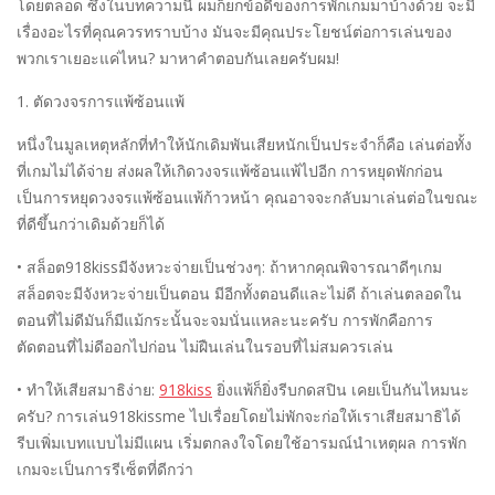
โดยตลอด ซึ่งในบทความนี้ ผมก็ยกข้อดีของการพักเกมมาบ้างด้วย จะมี
เรื่องอะไรที่คุณควรทราบบ้าง มันจะมีคุณประโยชน์ต่อการเล่นของ
พวกเราเยอะแค่ไหน? มาหาคำตอบกันเลยครับผม!
1. ตัดวงจรการแพ้ซ้อนแพ้
หนึ่งในมูลเหตุหลักที่ทำให้นักเดิมพันเสียหนักเป็นประจำก็คือ เล่นต่อทั้ง
ที่เกมไม่ได้จ่าย ส่งผลให้เกิดวงจรแพ้ซ้อนแพ้ไปอีก การหยุดพักก่อน
เป็นการหยุดวงจรแพ้ซ้อนแพ้ก้าวหน้า คุณอาจจะกลับมาเล่นต่อในขณะ
ที่ดีขึ้นกว่าเดิมด้วยก็ได้
• สล็อต918kissมีจังหวะจ่ายเป็นช่วงๆ: ถ้าหากคุณพิจารณาดีๆเกม
สล็อตจะมีจังหวะจ่ายเป็นตอน มีอีกทั้งตอนดีและไม่ดี ถ้าเล่นตลอดใน
ตอนที่ไม่ดีมันก็มีแม้กระนั้นจะจมนั่นแหละนะครับ การพักคือการ
ตัดตอนที่ไม่ดีออกไปก่อน ไม่ฝืนเล่นในรอบที่ไม่สมควรเล่น
• ทำให้เสียสมาธิง่าย:
918kiss
ยิ่งแพ้ก็ยิ่งรีบกดสปิน เคยเป็นกันไหมนะ
ครับ? การเล่น918kissme ไปเรื่อยโดยไม่พักจะก่อให้เราเสียสมาธิได้
รีบเพิ่มเบทแบบไม่มีแผน เริ่มตกลงใจโดยใช้อารมณ์นำเหตุผล การพัก
เกมจะเป็นการรีเซ็ตที่ดีกว่า