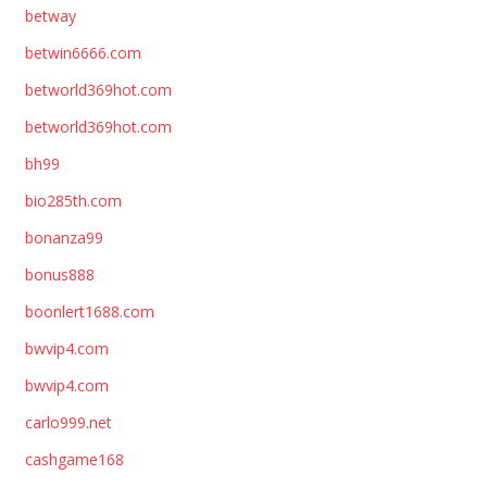
betway
betwin6666.com
betworld369hot.com
betworld369hot.com
bh99
bio285th.com
bonanza99
bonus888
boonlert1688.com
bwvip4.com
bwvip4.com
carlo999.net
cashgame168