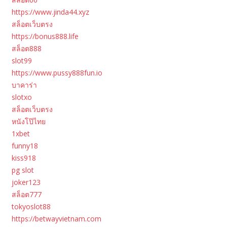
https://www.jinda44.xyz
สล็อตเว็บตรง
https://bonus888.life
สล็อต888
slot99
https://www.pussy888fun.io
บาคาร่า
slotxo
สล็อตเว็บตรง
หนังโป๊ไทย
1xbet
funny18
kiss918
pg slot
joker123
สล็อต777
tokyoslot88
https://betwayvietnam.com