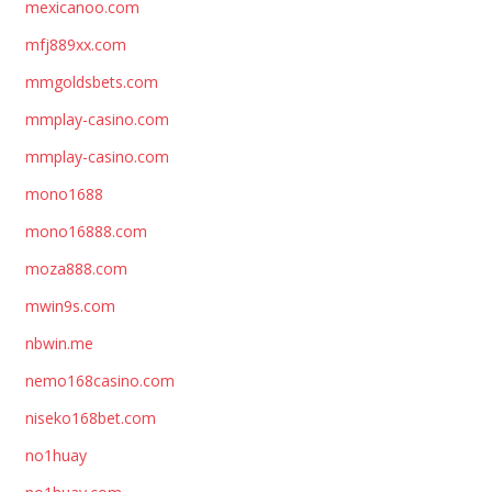
mexicanoo.com
mfj889xx.com
mmgoldsbets.com
mmplay-casino.com
mmplay-casino.com
mono1688
mono16888.com
moza888.com
mwin9s.com
nbwin.me
nemo168casino.com
niseko168bet.com
no1huay