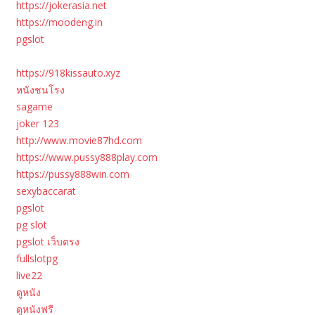
https://jokerasia.net
https://moodeng.in
pgslot
https://918kissauto.xyz
หนังชนโรง
sagame
joker 123
http://www.movie87hd.com
https://www.pussy888play.com
https://pussy888win.com
sexybaccarat
pgslot
pg slot
pgslot เว็บตรง
fullslotpg
live22
ดูหนัง
ดูหนังฟรี