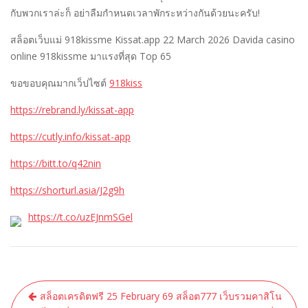
กับพวกเราล่ะก็ อย่าลืมกำหนดเวลาพักระหว่างกันด้วยนะครับ!
สล็อตเว็บแม่ 918kissme Kissat.app 22 March 2026 Davida casino
online 918kissme มาแรงที่สุด Top 65
ขอขอบคุณมากเว็ปไซต์
918kiss
https://rebrand.ly/kissat-app
https://cutly.info/kissat-app
https://bitt.to/q42nin
https://shorturl.asia/J2g9h
https://t.co/uzEJnmSGel
แนะแนว
สล็อตเครดิตฟรี 25 February 69 สล็อต777 เว็บรวมคาสิโน