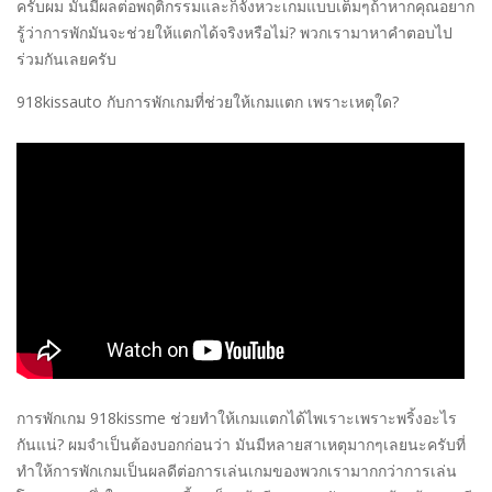
ครับผม มันมีผลต่อพฤติกรรมและก็จังหวะเกมแบบเต็มๆถ้าหากคุณอยาก
รู้ว่าการพักมันจะช่วยให้แตกได้จริงหรือไม่? พวกเรามาหาคำตอบไป
ร่วมกันเลยครับ
918kissauto กับการพักเกมที่ช่วยให้เกมแตก เพราะเหตุใด?
การพักเกม 918kissme ช่วยทำให้เกมแตกได้ไพเราะเพราะพริ้งอะไร
กันแน่? ผมจำเป็นต้องบอกก่อนว่า มันมีหลายสาเหตุมากๆเลยนะครับที่
ทำให้การพักเกมเป็นผลดีต่อการเล่นเกมของพวกเรามากกว่าการเล่น