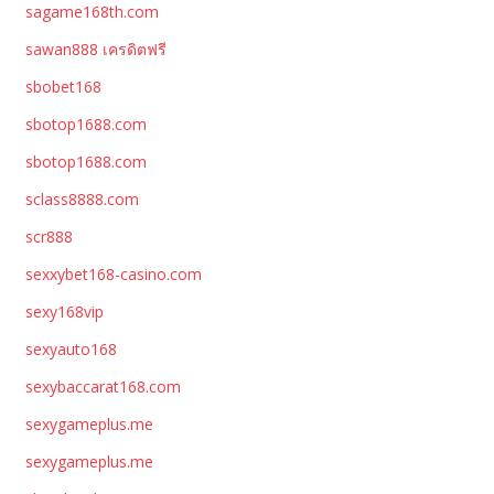
sagame168th.com
sawan888 เครดิตฟรี
sbobet168
sbotop1688.com
sbotop1688.com
sclass8888.com
scr888
sexxybet168-casino.com
sexy168vip
sexyauto168
sexybaccarat168.com
sexygameplus.me
sexygameplus.me