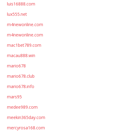
luis16888.com
lux555.net
m4newonline.com
m4newonline.com
mac1bet789.com
macau888.win
mario678
mario678.club
mario678.info
mars95
medee989.com
meekin365day.com
mercyrosa168.com