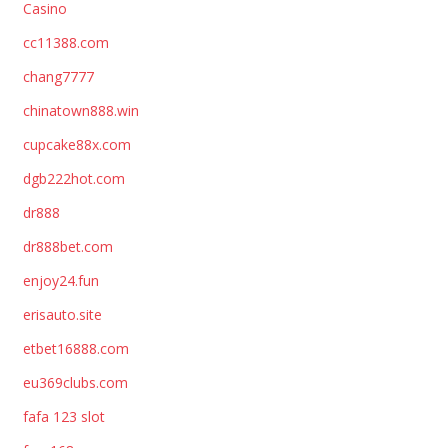
Casino
cc11388.com
chang7777
chinatown888.win
cupcake88x.com
dgb222hot.com
dr888
dr888bet.com
enjoy24.fun
erisauto.site
etbet16888.com
eu369clubs.com
fafa 123 slot