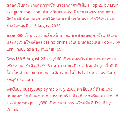
สล็อตเว็บตรง เกมสดภาพชัด บรรยากาศพรีเมียม Top 25 by Ervin
Tangtem168e.com ลุ้นกงล้อมหาเศรษฐี สะสมเพชร ฝาก-ถอน
อัตโนมัติ คัดมาแล้ว เล่นได้ทุกเกม สล็อตเว็บตรง เข้าให้ทัน ก่อน
รางวัลหลุดมือ 12 August 2026
สล็อต888 เว็บตรง เจาะลึก สล็อต เกมยอดฮิตแห่งยุค พร้อมวิธีเล่น
และสิ่งที่มือใหม่ต้องรู้ casino online เว็บแม่ ทดลองเล่น Top 45 by
Lan jin888.asia 19 กันยายน 69
Sexy168 5 August 26 sexy168 เปิดมุมมองใหม่ของเกมบาคาร่า
เซียนบาคาร่าตัวจริงรับ 3 แสน ระบบเสถียร อัปเดตล่าสุด เว็บดี มี
โต๊ะให้เลือกเยอะ บาคาร่า สมัครง่าย ได้โปรไว Top 72 by Carrol
sexy168c.com
พุซซี่888 pussy888play.me 5 July 2569 พุซซี่888 มิติใหม่แห่ง
สล็อตออนไลน์ แคชแบค 10% สมจริง เสียงดี กราฟฟิค 3D สวรรค์
ของนักลงทุน pussy888 เปิดประสบการณ์ใหม่ทันที Top 6 by
Wanda