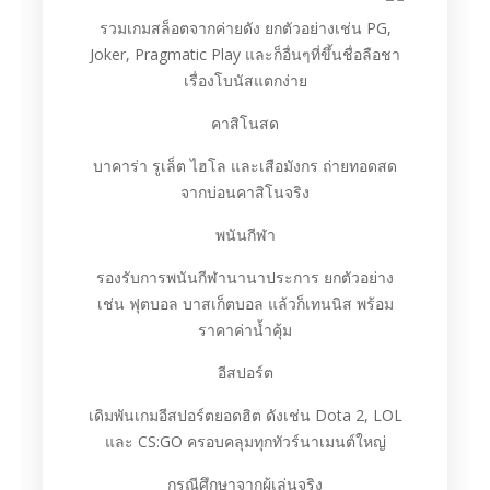
รวมเกมสล็อตจากค่ายดัง ยกตัวอย่างเช่น PG,
Joker, Pragmatic Play และก็อื่นๆที่ขึ้นชื่อลือชา
เรื่องโบนัสแตกง่าย
คาสิโนสด
บาคาร่า รูเล็ต ไฮโล และเสือมังกร ถ่ายทอดสด
จากบ่อนคาสิโนจริง
พนันกีฬา
รองรับการพนันกีฬานานาประการ ยกตัวอย่าง
เช่น ฟุตบอล บาสเก็ตบอล แล้วก็เทนนิส พร้อม
ราคาค่าน้ำคุ้ม
อีสปอร์ต
เดิมพันเกมอีสปอร์ตยอดฮิต ดังเช่น Dota 2, LOL
และ CS:GO ครอบคลุมทุกทัวร์นาเมนต์ใหญ่
กรณีศึกษาจากผู้เล่นจริง