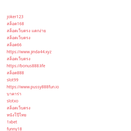
joker123
สล็อต168
สล็อตเว็บตรง แตกง่าย
สล็อตเว็บตรง
สล็อต66
https://www.jinda44.xyz
สล็อตเว็บตรง
https://bonus888.life
สล็อต888
slot99
https://www.pussy888fun.io
บาคาร่า
slotxo
สล็อตเว็บตรง
หนังโป๊ไทย
1xbet
funny18