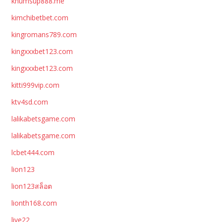
khumsup888.me
kimchibetbet.com
kingromans789.com
kingxxxbet123.com
kingxxxbet123.com
kitti999vip.com
ktv4sd.com
lalikabetsgame.com
lalikabetsgame.com
lcbet444.com
lion123
lion123สล็อต
lionth168.com
live22