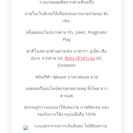
รวมเกมยอดฮิตจากค่ายชั้นหนึ่ง
ภายในเว็บมีเกมให้เลือกเล่นมากมายก่ายกอง ดัง
เช่น:
สล็อตออนไลน์จากค่าย PG, Joker, Pragmatic
Play
คาสิโนสด ยกตัวอย่างเช่น บาคาร่า รูเล็ต เสือ
มังกร จากค่าย SA,
8lots เข้าสู่ระบบ
AE,
Evolution
พนันกีฬา ฟุตบอล บาสเกตบอล มวย
ลอตเตอรี่ออนไลน์ครบทุกหมวดหมู่ ทั้งไทย ลาว
ฮานอย
ทุกเกมถูกวางแบบมาให้เล่นง่าย ภาพชัดเจน และ
รองรับการใช้งานบนมือถือ 100%
ระบบธุรกรรมการเงินมั่นคง ไม่มีอันตราย