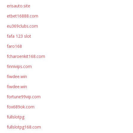
erisauto.site
etbet16888.com
eu369clubs.com
fafa 123 slot
faro168
fcharoenkit168.com
finnivips.com
fiwdee.win
fiwdee.win
fortune99vip.com
fox689ok.com
fullslotpg
fullslotpg168.com