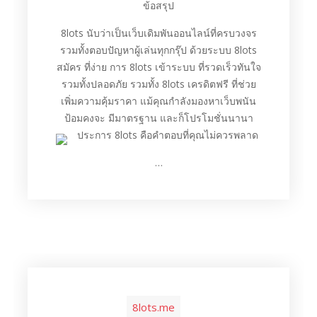
ข้อสรุป
8lots นับว่าเป็นเว็บเดิมพันออนไลน์ที่ครบวงจร
รวมทั้งตอบปัญหาผู้เล่นทุกกรุ๊ป ด้วยระบบ 8lots
สมัคร ที่ง่าย การ 8lots เข้าระบบ ที่รวดเร็วทันใจ
รวมทั้งปลอดภัย รวมทั้ง 8lots เครดิตฟรี ที่ช่วย
เพิ่มความคุ้มราคา แม้คุณกำลังมองหาเว็บพนัน
ป้อมคงจะ มีมาตรฐาน และก็โปรโมชั่นนานา
ประการ 8lots คือคำตอบที่คุณไม่ควรพลาด
…
8lots.me