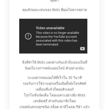
คุ้มค่า
คุณลักษณะเด่นของ 8lots ที่คุณไม่ควรพลาด
สิ่งที่ทำให้ 8lots แตกต่างกันแล้วก็แปลงเป็นที่
นิยมในวงการพนันออนไลน์ ตัวอย่างเช่น:
ระบบฝากถอนออโต้ที่เร็วใน 30 วินาที
รองรับการใช้งานทุกเครื่องมือทั้งยังโทรศัพท์
เคลื่อนที่แล้วก็คอมพิวเตอร์
โปรโมชั่นจัดเต็ม โดยเฉพาะอย่างยิ่ง 8lots
เครดิตฟรี สำหรับสมาชิกใหม่
เกมพนันครบทุกชนิด สล็อต คาสิโนสด กีฬา แล้ว