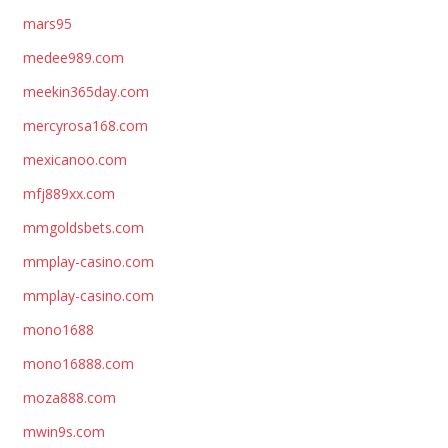
mars95
medee989.com
meekin365day.com
mercyrosa168.com
mexicanoo.com
mfj889xx.com
mmgoldsbets.com
mmplay-casino.com
mmplay-casino.com
mono1688
mono16888.com
moza888.com
mwin9s.com