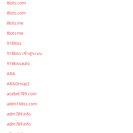
8lots.com
8lots.com
8lots.me
8lots.me
918Kiss
918kiss เข้าสู่ระบบ
918kissauto
ABA
ABAGroup2
acebet789.com
aden168ss.com
adm789.info
adm789.info