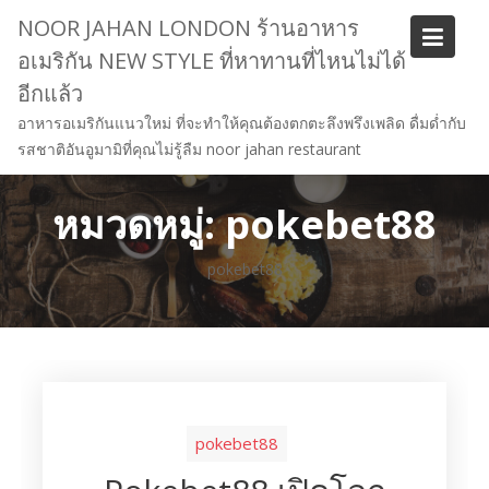
Skip
NOOR JAHAN LONDON ร้านอาหาร
to
อเมริกัน NEW STYLE ที่หาทานที่ไหนไม่ได้
content
อีกแล้ว
อาหารอเมริกันแนวใหม่ ที่จะทำให้คุณต้องตกตะลึงพรึงเพลิด ดื่มด่ำกับ
รสชาติอันอูมามิที่คุณไม่รู้ลืม noor jahan restaurant
หมวดหมู่:
pokebet88
pokebet88
pokebet88