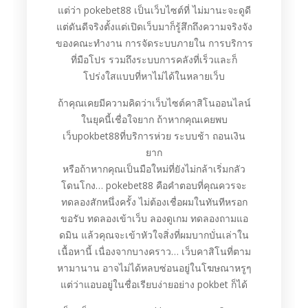
แต่ว่า pokebet88 เป็นเว็บไซต์ที่ ไม่มานะจะดูดี
แต่ดันดีจริงตั้งแต่เปิดเว็บมาก็รู้สึกถึงความจริงจัง
ของคณะทำงาน การจัดระบบภายใน การบริการ
ที่มือโปร รวมถึงระบบการคลังที่เร็วและก็
โปร่งใสแบบที่หาไม่ได้ในหลายเว็บ
ถ้าคุณเคยมีความคิดว่าเว็บไซต์คาสิโนออนไลน์
ในยุคนี้เชื่อใจยาก ถ้าหากคุณเคยพบ
เว็บpokbet88ที่บริการห่วย ระบบช้า ถอนเงิน
ยาก
หรือถ้าหากคุณเป็นมือใหม่ที่ยังไม่กล้าเริ่มกลัว
โดนโกง… pokebet88 คือคำตอบที่คุณควรจะ
ทดลองสักหนึ่งครั้ง ไม่ต้องเชื่อผมในทันทีหรอก
ขอรับ ทดลองเข้าเว็บ ลองดูเกม ทดลองถามแอ
ดมิน แล้วคุณจะเข้าหัวใจสิ่งที่ผมบากบั่นเล่าใน
เนื้อหานี้ เนื่องจากบางคราว… เว็บคาสิโนที่ตาม
หามานาน อาจไม่ได้หลบซ่อนอยู่ในโฆษณาหรูๆ
แต่ว่าแอบอยู่ในชื่อเรียบง่ายอย่าง pokbet ก็ได้