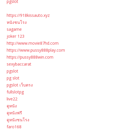
pgslot
https://918kissauto.xyz
หนังชนโรง
sagame
joker 123
http://www.movie87hd.com
https://www.pussy888play.com
https://pussy888win.com
sexybaccarat
pgslot
pg slot
pgslot เว็บตรง
fullslotpg
live22
ดูหนัง
ดูหนังฟรี
ดูหนังชนโรง
faro168