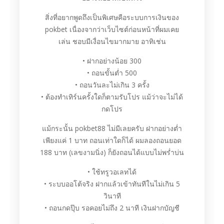
สิ่งที่อยากพูดถึงเป็นพิเศษคือระบบการเงินของ
pokbet เนื่องจากว่าเว็บไซต์ก่อนหน้าที่ผมเคย
เล่น ชอบมีเงื่อนไขมากมาย อาทิเช่น
• ฝากอย่างน้อย 300
• ถอนขั้นต่ำ 500
• ถอนวันละไม่เกิน 3 ครั้ง
• ต้องทำเทิร์นครั้งใดก็ตามรับโปร แม้ว่าจะไม่ได้
กดโปร
แม้กระนั้น pokbet88 ไม่มีเลยครับ ฝากอย่างต่ำ
เพียงแค่ 1 บาท ถอนเท่าใดก็ได้ ผมลองถอนยอด
188 บาท (เลขงามนิ่ง) ก็ยังถอนได้แบบไม่พร่ำบ่น
• ใช้ทรูวอเลทได้
• ระบบออโต้จริง ฝากแล้วเข้าทันทีในไม่เกิน 5
วินาที
• ถอนกดปุ๊บ รอคอยไม่ถึง 2 นาที เงินฝากบัญชี