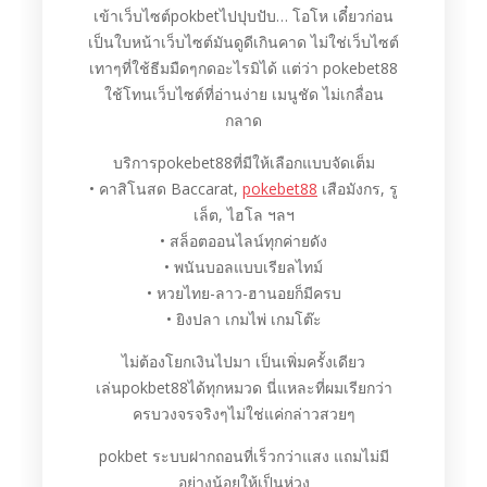
เข้าเว็บไซต์pokbetไปปุบปับ… โอโห เดี๋ยวก่อน
เป็นใบหน้าเว็บไซต์มันดูดีเกินคาด ไม่ใช่เว็บไซต์
เทาๆที่ใช้ธีมมืดๆกดอะไรมิได้ แต่ว่า pokebet88
ใช้โทนเว็บไซต์ที่อ่านง่าย เมนูชัด ไม่เกลื่อน
กลาด
บริการpokebet88ที่มีให้เลือกแบบจัดเต็ม
• คาสิโนสด Baccarat,
pokebet88
เสือมังกร, รู
เล็ต, ไฮโล ฯลฯ
• สล็อตออนไลน์ทุกค่ายดัง
• พนันบอลแบบเรียลไทม์
• หวยไทย-ลาว-ฮานอยก็มีครบ
• ยิงปลา เกมไพ่ เกมโต๊ะ
ไม่ต้องโยกเงินไปมา เป็นเพิ่มครั้งเดียว
เล่นpokbet88ได้ทุกหมวด นี่แหละที่ผมเรียกว่า
ครบวงจรจริงๆไม่ใช่แค่กล่าวสวยๆ
pokbet ระบบฝากถอนที่เร็วกว่าแสง แถมไม่มี
อย่างน้อยให้เป็นห่วง