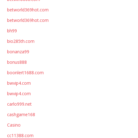
betworld369hot.com
betworld369hot.com
bh99
bio285th.com
bonanza99
bonus888
boonlert1688.com
bwvip4.com
bwvip4.com
carlo999.net
cashgame168
Casino
cc11388.com