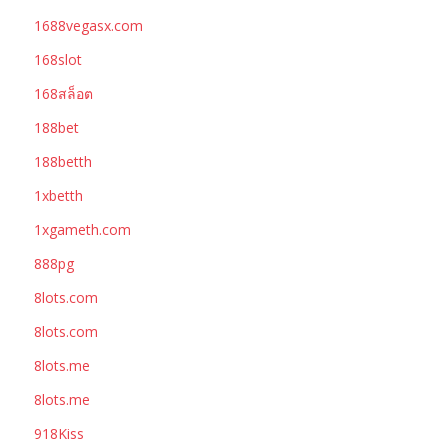
1688vegasx.com
168slot
168สล็อต
188bet
188betth
1xbetth
1xgameth.com
888pg
8lots.com
8lots.com
8lots.me
8lots.me
918Kiss