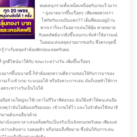
หมดสนุกรวมทั้งเหน็ดเหนื่อยกับเกมเร็วมาก
• มุ่งมาดมากขึ้นเรื่อยๆ: เพียงพอพวกเรา
โฟกัสกับเกมปั่นแตก77 เต็มที่ตอนอยู่บ้าน
พวกเราก็จะเริ่มอยากเล่นให้คุ้ม คาดหมาย
กับผลลัพธ์มากยิ่งขึ้นจนกระทั่งทำให้อารมณ์
ในตอนเล่นหลุดง่ายมากขอรับ ซึ่งตรงจุดนี้
ารู้ว่าเริ่มหลุดจำต้องพักก่อนเลยครับผม
 ถูกดีไซน์มาให้กับ ขณะระหว่างวัน เพิ่มขึ้นเรื่อยๆ
ดินทางมากขึ้นขนาดนี้ ก็จำต้องยกความดีความชอบให้กับการมาของ
งความเร็วเข้าเกม ระบบออโต้ หรือจังหวะการเล่น มันก็เลยทำให้การ
็อตระหว่างวันเป็นไปได้
อถือส่วนใหญ่จะใช้เวลาไม่กี่วินาทีต่อรอบ มันก็ยิ่งทำให้คนเล่นถือ
หตุว่ามันไม่ต้องเตรียมเยอะ เข้าเกมได้ไว และไม่จำต้องใช้สมาธิ
กมายดังเกมอื่นๆด้วย
ด้มานั่งแยกเวลาเล่นสล็อตกันเป็นจริงเป็นจังหรอกครับผม เพียงแค่
ะหว่างเดินทาง รอคอยคิว หรือก่อนถึงที่หมาย ซึ่งมันก็กับการเล่น
77 บนมือถืออย่างแท้จริง