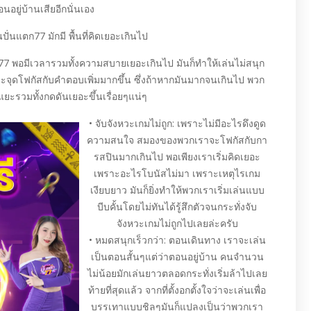
นอยู่บ้านเสียอีกนั่นเอง
ปั่นแตก77 มักมี พื้นที่คิดเยอะเกินไป
77 พอมีเวลารวมทั้งความสบายเยอะเกินไป มันก็ทำให้เล่นไม่สนุก
จะจุดโฟกัสกับคำตอบเพิ่มมากขึ้น ซึ่งถ้าหากมันมากจนเกินไป พวก
ะแยะรวมทั้งกดดันเยอะขึ้นเรื่อยๆแน่ๆ
• จับจังหวะเกมไม่ถูก: เพราะไม่มีอะไรดึงดูด
ความสนใจ สมองของพวกเราจะโฟกัสกับกา
รสปินมากเกินไป พอเพียงเราเริ่มคิดเยอะ
เพราะอะไรโบนัสไม่มา เพราะเหตุไรเกม
เงียบยาว มันก็ยิ่งทำให้พวกเราเริ่มเล่นแบบ
บีบคั้นโดยไม่ทันได้รู้สึกตัวจนกระทั่งจับ
จังหวะเกมไม่ถูกไปเลยล่ะครับ
• หมดสนุกเร็วกว่า: ตอนเดินทาง เราจะเล่น
เป็นตอนสั้นๆแต่ว่าตอนอยู่บ้าน คนจำนวน
ไม่น้อยมักเล่นยาวตลอดกระทั่งเริ่มล้าไปเลย
ท้ายที่สุดแล้ว จากที่ตั้งอกตั้งใจว่าจะเล่นเพื่อ
บรรเทาแบบชิลๆมันก็แปลงเป็นว่าพวกเรา