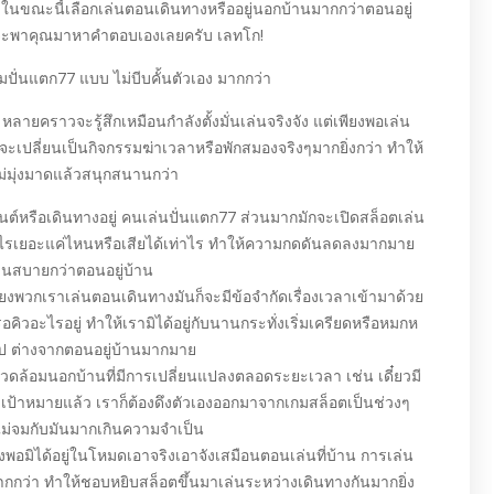
7 ในขณะนี้เลือกเล่นตอนเดินทางหรืออยู่นอกบ้านมากกว่าตอนอยู่
จะพาคุณมาหาคำตอบเองเลยครับ เลทโก!
มปั่นแตก77 แบบ ไม่บีบคั้นตัวเอง มากกว่า
ายคราวจะรู้สึกเหมือนกำลังตั้งมั่นเล่นจริงจัง แต่เพียงพอเล่น
จะเปลี่ยนเป็นกิจกรรมฆ่าเวลาหรือพักสมองจริงๆมากยิ่งกว่า ทำให้
่มุ่งมาดแล้วสนุกสนานกว่า
ยนต์หรือเดินทางอยู่ คนเล่นปั่นแตก77 ส่วนมากมักจะเปิดสล็อตเล่น
ด้กำไรเยอะแค่ไหนหรือเสียได้เท่าไร ทำให้ความกดดันลดลงมากมาย
่นสบายกว่าตอนอยู่บ้าน
ยงพวกเราเล่นตอนเดินทางมันก็จะมีข้อจำกัดเรื่องเวลาเข้ามาด้วย
ิวอะไรอยู่ ทำให้เรามิได้อยู่กับนานกระทั่งเริ่มเครียดหรือหมกห
ไป ต่างจากตอนอยู่บ้านมากมาย
วดล้อมนอกบ้านที่มีการเปลี่ยนแปลงตลอดระยะเวลา เช่น เดี๋ยวมี
ึงเป้าหมายแล้ว เราก็ต้องดึงตัวเองออกมาจากเกมสล็อตเป็นช่วงๆ
ม่จมกับมันมากเกินความจำเป็น
อมิได้อยู่ในโหมดเอาจริงเอาจังเสมือนตอนเล่นที่บ้าน การเล่น
ากกว่า ทำให้ชอบหยิบสล็อตขึ้นมาเล่นระหว่างเดินทางกันมากยิ่ง