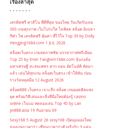
เรื่องล่าสุด
เครดิตฟรี คาสิโน ที่ดีที่สุด ของไทย วันเกิดรับเลย
300 เกมคุรภาพ เว็บโปร่งใส ไลฟ์สด สล็อต ยิงปลา
กีฬา ไพ่ เครดิตฟรี คุ้มค่า ที่ไว้ใจ Top 39 by Dolly
Hengjing168d.com 1 JUL 2026
สล็อตเว็บตรง เกมสดภาพชัด บรรยากาศพรีเมียม
Top 25 by Ervin Tangtem168e.com ลุ้นกงล้อ
มหาเศรษฐี สะสมเพชร ฝาก-ถอน อัตโนมัติ คัดมา
แล้ว เล่นได้ทุกเกม สล็อตเว็บตรง เข้าให้ทัน ก่อน
รางวัลหลุดมือ 12 August 2026
สล็อต888 เว็บตรง เจาะลึก สล็อต เกมยอดฮิตแห่ง
ยุค พร้อมวิธีเล่นและสิ่งที่มือใหม่ต้องรู้ casino
online เว็บแม่ ทดลองเล่น Top 45 by Lan
jin888.asia 19 กันยายน 69
Sexy168 5 August 26 sexy168 เปิดมุมมองใหม่
ของเกมบาคาร่า เซียนบาคาร่าตัวจริงรับ 3 แสน