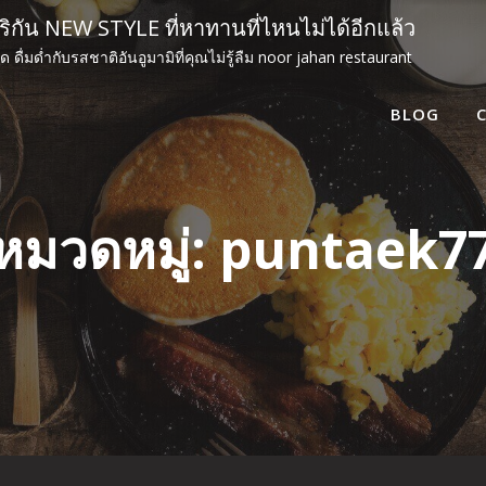
น NEW STYLE ที่หาทานที่ไหนไม่ได้อีกแล้ว
ดื่มด่ำกับรสชาติอันอูมามิที่คุณไม่รู้ลืม noor jahan restaurant
BLOG
หมวดหมู่:
puntaek7