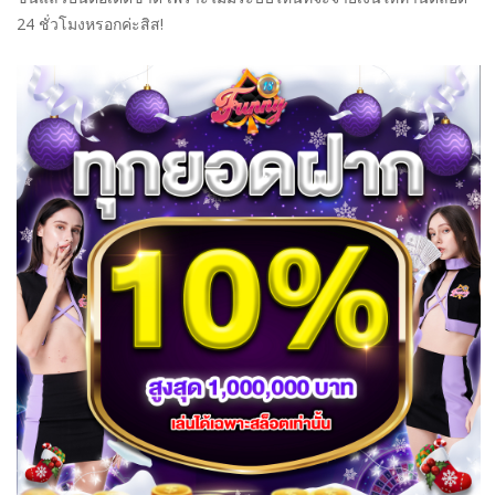
24 ชั่วโมงหรอกค่ะสิส!