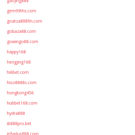
gaojing888
gem99ths.com
goatza888fin.com
gobaza88.com
gowingo88.com
happy168
hengjing168
hi6bet.com
hiso8888s.com
hongkong456
hubbet168.com
hydra888
ib888pro.bet
infyplus888.com