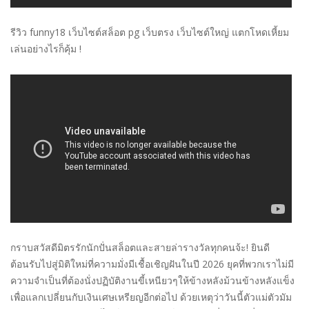
รีวิว funny18 เว็บไซต์สล็อต pg เว็บตรง เว็บไซต์ใหญ่ แตกโหดเหี้ยม
เล่นอย่างไรก็คุ้ม !
กราบสวัสดีมิตรรักนักปั่นสล็อตและสายล่ารางวัลทุกคนจ้ะ! ยินดี
ต้อนรับไปสู่มิติใหม่ที่ความมั่งมีเชื้อเชิญฝันในปี 2026 ยุคที่พวกเราไม่มี
ความจำเป็นที่ต้องนั่งปฏิบัติงานขี้เหนียวๆให้ข้างหลังม้วนข้างหลังแข็ง
เพื่อแลกเปลี่ยนกับเงินเศษเหรียญอีกต่อไป ด้วยเหตุว่าวันนี้ตัวแม่ตัวมัม