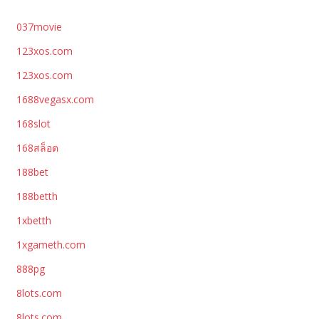
037movie
123xos.com
123xos.com
1688vegasx.com
168slot
168สล็อต
188bet
188betth
1xbetth
1xgameth.com
888pg
8lots.com
8lots.com