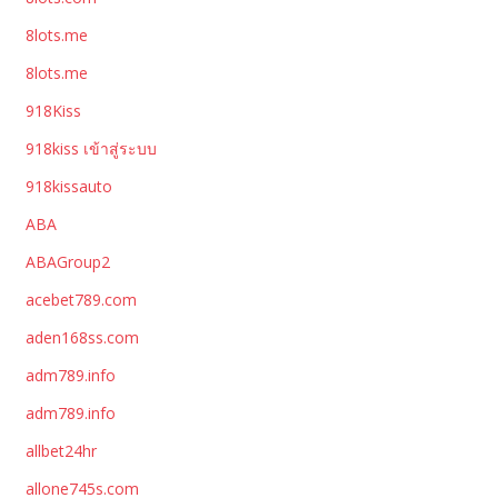
8lots.me
8lots.me
918Kiss
918kiss เข้าสู่ระบบ
918kissauto
ABA
ABAGroup2
acebet789.com
aden168ss.com
adm789.info
adm789.info
allbet24hr
allone745s.com