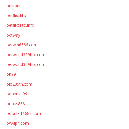
bestbet
betflixtikto
betflixtikto.info
betway
betwin6666.com
betworld369hot.com
betworld369hot.com
bh99
bio285th.com
bonanza99
bonus888
boonlert1688.com
bwvip4.com