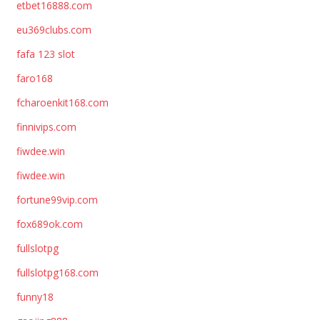
etbet16888.com
eu369clubs.com
fafa 123 slot
faro168
fcharoenkit168.com
finnivips.com
fiwdee.win
fiwdee.win
fortune99vip.com
fox689ok.com
fullslotpg
fullslotpg168.com
funny18