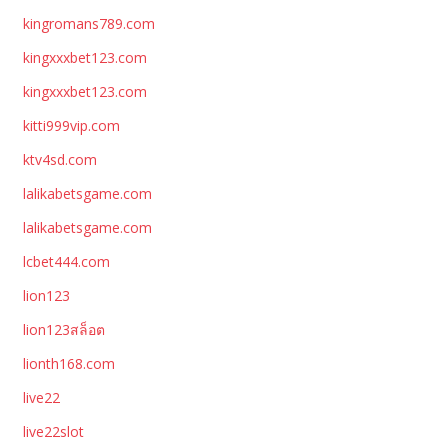
kingromans789.com
kingxxxbet123.com
kingxxxbet123.com
kitti999vip.com
ktv4sd.com
lalikabetsgame.com
lalikabetsgame.com
lcbet444.com
lion123
lion123สล็อต
lionth168.com
live22
live22slot