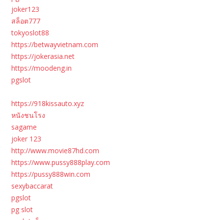
joker123
สล็อต777
tokyoslot88
https://betwayvietnam.com
https://jokerasia.net
https://moodeng.in
pgslot
https://918kissauto.xyz
หนังชนโรง
sagame
joker 123
http://www.movie87hd.com
https://www.pussy888play.com
https://pussy888win.com
sexybaccarat
pgslot
pg slot