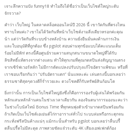
เจาะลึกความปัง funny18 ทำไมถึงได้ชื่อว่าเป็นเว็บไซต์ใหญ่ระดับ
จักรวาล?
คำว่า เว็บใหญ่ ในตลาดสล็อตออนไลน์ปี 2026 นี้ เขาวัดกันที่ตรงไหน
ทราบไหมค่ะ? เขาไม่ได้วัดกันที่หน้าเว็บไซต์งามสิ่งเดียวหรอกค่ะคุณ
น้า แต่ว่าวัดกันที่ระบบข้างหลังบ้าน ความยั่งยืนมั่นคงด้านการเงิน
และใบอนุมัติที่ถูกต้อง ซึ่ง pgslot สอบผ่านทุกข้อแบบได้คะแนนเต็ม
ร้อยไม่มีหัก! ตรงนี้คือศูนย์รวมความสนุกสนานขนาดใหญ่ที่ได้รับ
ลิขสิทธิ์แท้ตรงจากต่างแดน ทำให้ทุกเกมที่คุณกดสปินส่งสัญญาณตรง
จากเซิร์ฟเวอร์หลัก ไม่มีการดัดแปลงปรับปรุงแก้ไขอัตราแพ้ชนะ หรือที่
เราชอบเรียกกันว่า “ปรับอัตราแตก” นั่นแหละค่ะ เล่นตรงนี้บอกเลยว่า
ธรรมชาติสุดๆดวงดีก็ร่ำรวยเละ ดวงโชคดีก็รับทรัพย์สินก้อนโต
ยิ่งกว่านั้น การเป็นเว็บไซต์ใหญ่ยังซึ่งก็คือการรองรับผู้เล่นได้พร้อมกัน
หลักแสนหลักล้านคนในช่วงเวลาเดียวกัน ลองจินตนาการมองนะคะว่า
ในช่วงโบนัสไทม์ Bonus Time ที่ทุกคนพุ่งตัวเข้ามากดสปินพร้อมกัน
ถ้าเกิดเป็นเว็บไซต์เอเย่นต์ไก่กาอาราเล่ทั่วไป ระบบล่มหรือกระตุกจน
กระทั่งฟรีสปินค้างแน่ๆ แม้กระนั้นสำหรับ pgslot บอกเลยว่าลื่นปรื้
ดลื่นปรื้ดไม่มีสะดุด ภาพสวยชัดแจ๋วระดับ 4K เสียงเอฟเฟกต์ก้อง