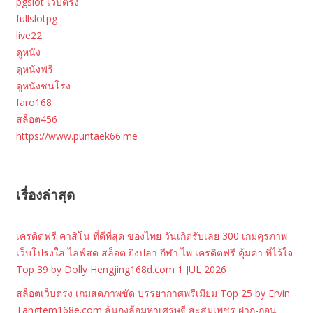
pgslot เว็บตรง
fullslotpg
live22
ดูหนัง
ดูหนังฟรี
ดูหนังชนโรง
faro168
สล็อต456
https://www.puntaek66.me
เรื่องล่าสุด
เครดิตฟรี คาสิโน ที่ดีที่สุด ของไทย วันเกิดรับเลย 300 เกมคุรภาพ
เว็บโปร่งใส ไลฟ์สด สล็อต ยิงปลา กีฬา ไพ่ เครดิตฟรี คุ้มค่า ที่ไว้ใจ
Top 39 by Dolly Hengjing168d.com 1 JUL 2026
สล็อตเว็บตรง เกมสดภาพชัด บรรยากาศพรีเมียม Top 25 by Ervin
Tangtem168e.com ลุ้นกงล้อมหาเศรษฐี สะสมเพชร ฝาก-ถอน