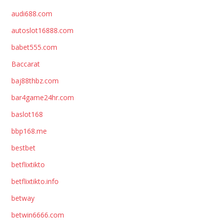
audi688.com
autoslot16888.com
babet555.com
Baccarat
baj88thbz.com
bar4game24hr.com
baslot168
bbp168.me
bestbet
betflixtikto
betflixtikto.info
betway
betwin6666.com