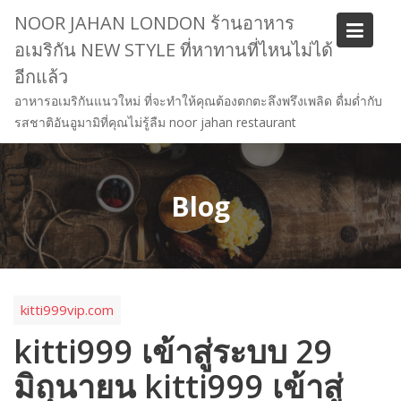
Skip
NOOR JAHAN LONDON ร้านอาหาร
to
อเมริกัน NEW STYLE ที่หาทานที่ไหนไม่ได้
content
อีกแล้ว
อาหารอเมริกันแนวใหม่ ที่จะทำให้คุณต้องตกตะลึงพรึงเพลิด ดื่มด่ำกับ
รสชาติอันอูมามิที่คุณไม่รู้ลืม noor jahan restaurant
Blog
kitti999vip.com
kitti999 เข้าสู่ระบบ 29
มิถุนายน kitti999 เข้าสู่