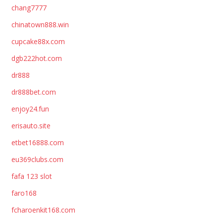
chang7777
chinatown888.win
cupcake88x.com
dgb222hot.com
dr888
dr888bet.com
enjoy24.fun
erisauto.site
etbet16888.com
eu369clubs.com
fafa 123 slot
faro168
fcharoenkit168.com