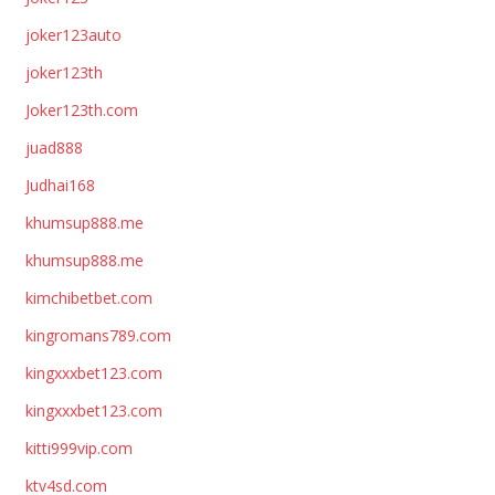
joker123auto
joker123th
Joker123th.com
juad888
Judhai168
khumsup888.me
khumsup888.me
kimchibetbet.com
kingromans789.com
kingxxxbet123.com
kingxxxbet123.com
kitti999vip.com
ktv4sd.com