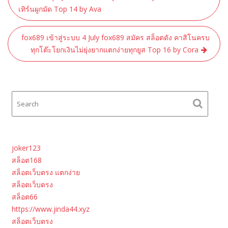
เทิร์นผูกมัด Top 14 by Ava
fox689 เข้าสู่ระบบ 4 July fox689 สมัคร สล็อตดัง คาสิโนครบ
ทุกโต๊ะโยกเงินไม่ยุ่งยากแตกง่ายทุกยูส Top 16 by Cora
joker123
สล็อต168
สล็อตเว็บตรง แตกง่าย
สล็อตเว็บตรง
สล็อต66
https://www.jinda44.xyz
สล็อตเว็บตรง