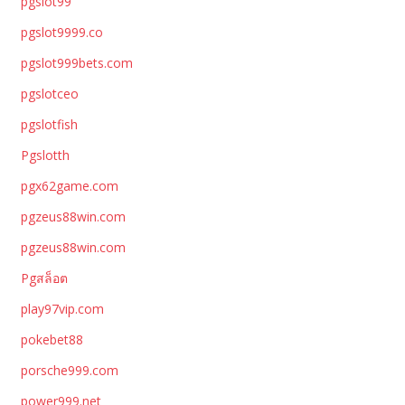
pgslot99
pgslot9999.co
pgslot999bets.com
pgslotceo
pgslotfish
Pgslotth
pgx62game.com
pgzeus88win.com
pgzeus88win.com
Pgสล็อต
play97vip.com
pokebet88
porsche999.com
power999.net