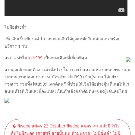
ไม่มีอย่างต่ำ
เพิ่มเงินเริ่มเพียงแค่ 1 บาท ถอนเงินได้สูงสุดต่อวันหลักแสน พร้อม
บริการ 1 วัน
สรุป – ทำไม
kitti999
เป็นทางเลือกที่เยี่ยมที่สุด
จากคุณลักษณะที่กล่าวมาทั้งปวง ไม่ว่าจะเป็นความหลากหลายของเกม
ระบบความปลอดภัย การสมัครง่าย kitti999 เข้าสู่ระบบ ได้อย่าง
รวดเร็ว รวมทั้ง kitti999 เครดิตฟรี ที่ช่วยให้เริ่มได้อย่างคุ้ม ก็เลยไม่น่า
สนเท่ห์ใจที่เว็บแห่งนี้จะแปลงเป็นตัวเลือกลำดับต้นๆของผู้เล่นคนไทย
แนะแนว
fiwdee สมัคร 22 October fiwdee สมัคร เล่นแล้วมีกำไร
เรื่อง
ลื่นไม่มีสะดุด {สายฟรี สายปั้นทุน ห้ามพลาด} ไม่มีขั้นต่ำ ไม่มี