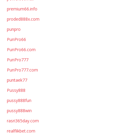
premium66.info
proded888x.com
punpro
PunPro66
PunPro66.com
PunPro777
PunPro777.com
puntaek77
Pussy888
pussy888fun
pussy888win
rasri365day.com
realflikbet.com