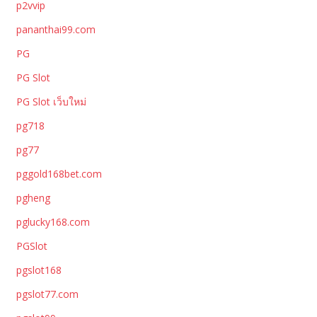
p2vvip
pananthai99.com
PG
PG Slot
PG Slot เว็บใหม่
pg718
pg77
pggold168bet.com
pgheng
pglucky168.com
PGSlot
pgslot168
pgslot77.com