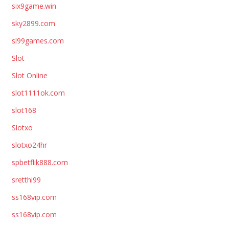
six9game.win
sky2899.com
sl99games.com
Slot
Slot Online
slot1111ok.com
slot168
Slotxo
slotxo24hr
spbetflik888.com
sretthi99
ss168vip.com
ss168vip.com