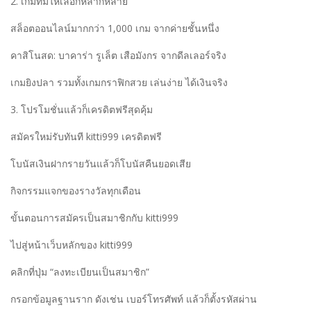
2. เกมที่มีให้เลือกหลากหลาย
สล็อตออนไลน์มากกว่า 1,000 เกม จากค่ายชั้นหนึ่ง
คาสิโนสด: บาคาร่า รูเล็ต เสือมังกร จากดีลเลอร์จริง
เกมยิงปลา รวมทั้งเกมกราฟิกสวย เล่นง่าย ได้เงินจริง
3. โปรโมชั่นแล้วก็เครดิตฟรีสุดคุ้ม
สมัครใหม่รับทันที kitti999 เครดิตฟรี
โบนัสเงินฝากรายวันแล้วก็โบนัสคืนยอดเสีย
กิจกรรมแจกของรางวัลทุกเดือน
ขั้นตอนการสมัครเป็นสมาชิกกับ kitti999
ไปสู่หน้าเว็บหลักของ kitti999
คลิกที่ปุ่ม “ลงทะเบียนเป็นสมาชิก”
กรอกข้อมูลฐานราก ดังเช่น เบอร์โทรศัพท์ แล้วก็ตั้งรหัสผ่าน