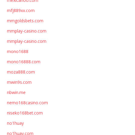
mexicanoo.com
mfj889xx.com
mmgoldsbets.com
mmplay-casino.com
mmplay-casino.com
mono1688
mono16888.com
moza888.com
mwin9s.com
nbwin.me
nemo168casino.com
niseko168bet.com
no1huay
no1huay.com