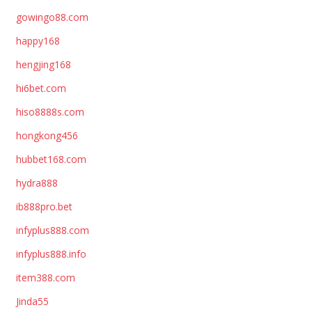
gowingo88.com
happy168
hengjing168
hi6bet.com
hiso8888s.com
hongkong456
hubbet168.com
hydra888
ib888pro.bet
infyplus888.com
infyplus888.info
item388.com
Jinda55