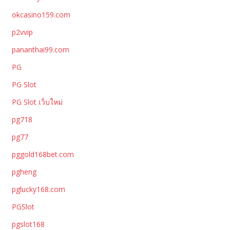
okcasino159.com
p2vvip
pananthai99.com
PG
PG Slot
PG Slot เว็บใหม่
pg718
pg77
pggold168bet.com
pgheng
pglucky168.com
PGSlot
pgslot168