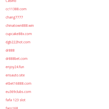
Casino
cc11388.com
chang7777
chinatown888.win
cupcake88x.com
dgb222hot.com
dr888
dr888bet.com
enjoy24.fun
erisauto.site
etbet16888.com
eu369clubs.com
fafa 123 slot
faro168