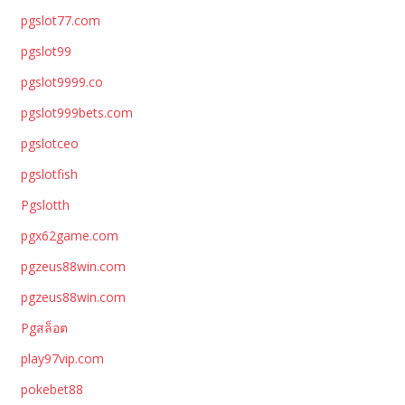
pgslot77.com
pgslot99
pgslot9999.co
pgslot999bets.com
pgslotceo
pgslotfish
Pgslotth
pgx62game.com
pgzeus88win.com
pgzeus88win.com
Pgสล็อต
play97vip.com
pokebet88