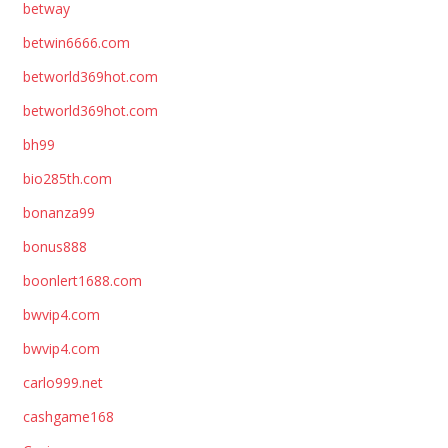
betway
betwin6666.com
betworld369hot.com
betworld369hot.com
bh99
bio285th.com
bonanza99
bonus888
boonlert1688.com
bwvip4.com
bwvip4.com
carlo999.net
cashgame168