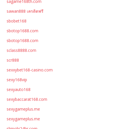
sagame168th.com
sawan888 เครดิตฟรี
sbobet168
sbotop1688.com
sbotop1688.com
sclass8888.com
scr888
sexxybet168-casino.com
sexy168vip
sexyauto168
sexybaccarat168.com
sexygameplus.me
sexygameplus.me
shinobi24hr.com