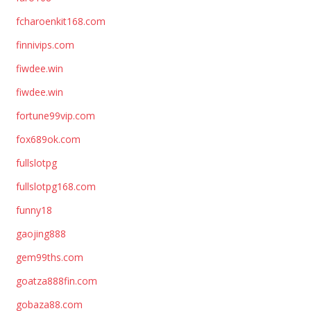
fcharoenkit168.com
finnivips.com
fiwdee.win
fiwdee.win
fortune99vip.com
fox689ok.com
fullslotpg
fullslotpg168.com
funny18
gaojing888
gem99ths.com
goatza888fin.com
gobaza88.com