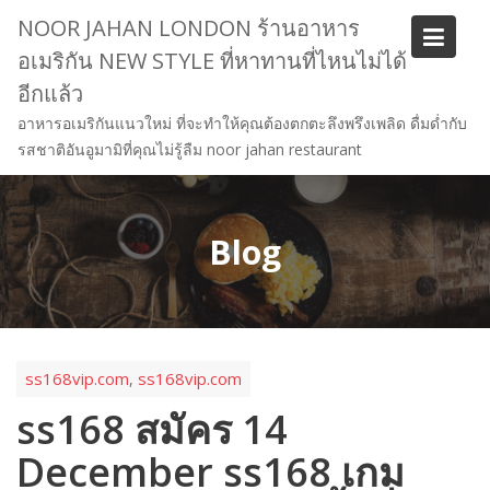
Skip
NOOR JAHAN LONDON ร้านอาหาร
to
อเมริกัน NEW STYLE ที่หาทานที่ไหนไม่ได้
content
อีกแล้ว
อาหารอเมริกันแนวใหม่ ที่จะทำให้คุณต้องตกตะลึงพรึงเพลิด ดื่มด่ำกับ
รสชาติอันอูมามิที่คุณไม่รู้ลืม noor jahan restaurant
Blog
ss168vip.com
ss168vip.com
,
ss168 สมัคร 14
December ss168 เกม