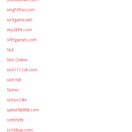
sing55fun.com
six9game.win
sky2899.com
sl99games.com
Slot
Slot Online
slot1111ok.com
slot168
Slotxo
slotxo24hr
spbetflik888.com
sretthi99
ss168vip.com