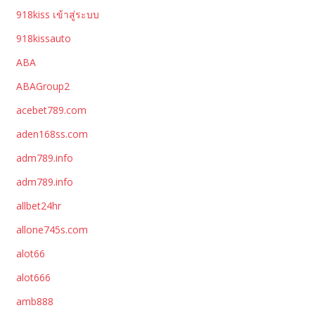
918kiss เข้าสู่ระบบ
918kissauto
ABA
ABAGroup2
acebet789.com
aden168ss.com
adm789.info
adm789.info
allbet24hr
allone745s.com
alot66
alot666
amb888