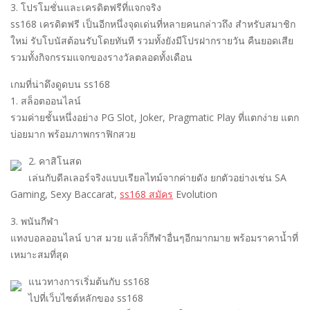
3. โปรโมชั่นและเครดิตฟรีที่แจกจริง
ss168 เครดิตฟรี เป็นอีกหนึ่งจุดเด่นที่หลายคนกล่าวถึง สำหรับสมาชิก
ใหม่ รับโบนัสต้อนรับโดยทันที รวมทั้งยังมีโปรฝากรายวัน คืนยอดเสีย
รวมทั้งกิจกรรมแจกของรางวัลตลอดทั้งเดือน
เกมที่น่าดึงดูดบน ss168
1. สล็อตออนไลน์
รวมค่ายชั้นหนึ่งอย่าง PG Slot, Joker, Pragmatic Play ที่แตกง่าย แตก
บ่อยมาก พร้อมภาพกราฟิกสวย
2. คาสิโนสด
เล่นกับดีลเลอร์จริงแบบเรียลไทม์จากค่ายดัง ยกตัวอย่างเช่น SA
Gaming, Sexy Baccarat,
ss168 สมัคร
Evolution
3. พนันกีฬา
แทงบอลออนไลน์ บาส มวย แล้วก็กีฬาอื่นๆอีกมากมาย พร้อมราคาน้ำที่
เหมาะสมที่สุด
แนวทางการเริ่มต้นกับ ss168
ไปที่เว็บไซต์หลักของ ss168