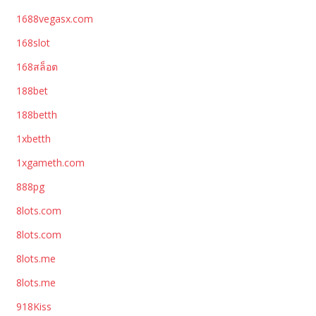
1688vegasx.com
168slot
168สล็อต
188bet
188betth
1xbetth
1xgameth.com
888pg
8lots.com
8lots.com
8lots.me
8lots.me
918Kiss