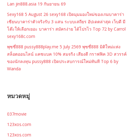
Lan jin888.asia 19 กันยายน 69
Sexy168 5 August 26 sexy168 เปิดมุมมองใหม่ของเกมบาคาร่า
เซียนบาคาร่าตัวจริงรับ 3 แสน ระบบเสถียร อัปเดตล่าสุด เว็บดี มี
โต๊ะให้เลือกเยอะ บาคาร่า สมัครง่าย ได้โปรไว Top 72 by Carrol
sexy168c.com
พุซซี่888 pussy888play.me 5 July 2569 พุซซี่888 มิติใหม่แห่ง
สล็อตออนไลน์ แคชแบค 10% สมจริง เสียงดี กราฟฟิค 3D สวรรค์
ของนักลงทุน pussy888 เปิดประสบการณ์ใหม่ทันที Top 6 by
Wanda
หมวดหมู่
037movie
123xos.com
123xos.com