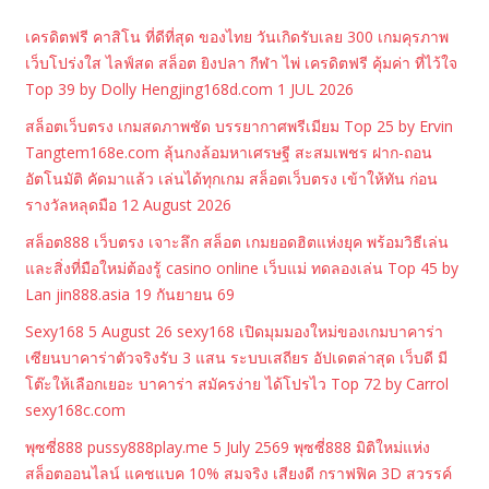
เครดิตฟรี คาสิโน ที่ดีที่สุด ของไทย วันเกิดรับเลย 300 เกมคุรภาพ
เว็บโปร่งใส ไลฟ์สด สล็อต ยิงปลา กีฬา ไพ่ เครดิตฟรี คุ้มค่า ที่ไว้ใจ
Top 39 by Dolly Hengjing168d.com 1 JUL 2026
สล็อตเว็บตรง เกมสดภาพชัด บรรยากาศพรีเมียม Top 25 by Ervin
Tangtem168e.com ลุ้นกงล้อมหาเศรษฐี สะสมเพชร ฝาก-ถอน
อัตโนมัติ คัดมาแล้ว เล่นได้ทุกเกม สล็อตเว็บตรง เข้าให้ทัน ก่อน
รางวัลหลุดมือ 12 August 2026
สล็อต888 เว็บตรง เจาะลึก สล็อต เกมยอดฮิตแห่งยุค พร้อมวิธีเล่น
และสิ่งที่มือใหม่ต้องรู้ casino online เว็บแม่ ทดลองเล่น Top 45 by
Lan jin888.asia 19 กันยายน 69
Sexy168 5 August 26 sexy168 เปิดมุมมองใหม่ของเกมบาคาร่า
เซียนบาคาร่าตัวจริงรับ 3 แสน ระบบเสถียร อัปเดตล่าสุด เว็บดี มี
โต๊ะให้เลือกเยอะ บาคาร่า สมัครง่าย ได้โปรไว Top 72 by Carrol
sexy168c.com
พุซซี่888 pussy888play.me 5 July 2569 พุซซี่888 มิติใหม่แห่ง
สล็อตออนไลน์ แคชแบค 10% สมจริง เสียงดี กราฟฟิค 3D สวรรค์