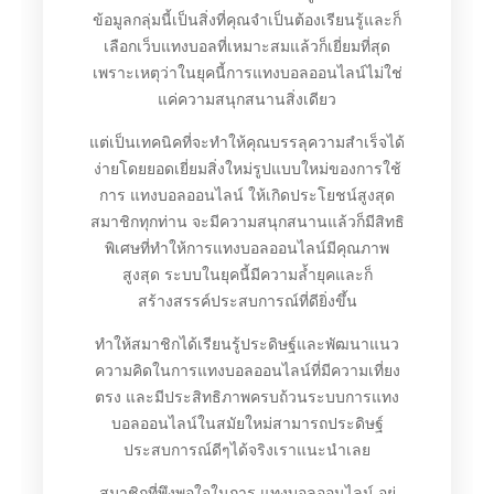
ข้อมูลกลุ่มนี้เป็นสิ่งที่คุณจำเป็นต้องเรียนรู้และก็
เลือกเว็บแทงบอลที่เหมาะสมแล้วก็เยี่ยมที่สุด
เพราะเหตุว่าในยุคนี้การแทงบอลออนไลน์ไม่ใช่
แค่ความสนุกสนานสิ่งเดียว
แต่เป็นเทคนิคที่จะทำให้คุณบรรลุความสำเร็จได้
ง่ายโดยยอดเยี่ยมสิ่งใหม่รูปแบบใหม่ของการใช้
การ แทงบอลออนไลน์ ให้เกิดประโยชน์สูงสุด
สมาชิกทุกท่าน จะมีความสนุกสนานแล้วก็มีสิทธิ
พิเศษที่ทำให้การแทงบอลออนไลน์มีคุณภาพ
สูงสุด ระบบในยุคนี้มีความล้ำยุคและก็
สร้างสรรค์ประสบการณ์ที่ดียิ่งขึ้น
ทำให้สมาชิกได้เรียนรู้ประดิษฐ์และพัฒนาแนว
ความคิดในการแทงบอลออนไลน์ที่มีความเที่ยง
ตรง และมีประสิทธิภาพครบถ้วนระบบการแทง
บอลออนไลน์ในสมัยใหม่สามารถประดิษฐ์
ประสบการณ์ดีๆได้จริงเราแนะนำเลย
สมาชิกที่พึงพอใจในการ แทงบอลออนไลน์ อยู่