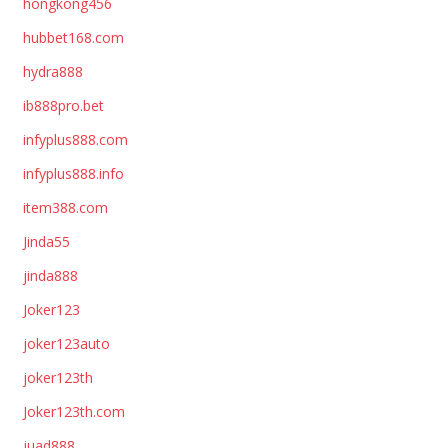
hongkong456
hubbet168.com
hydra888
ib888pro.bet
infyplus888.com
infyplus888.info
item388.com
Jinda55
jinda888
Joker123
joker123auto
joker123th
Joker123th.com
juad888