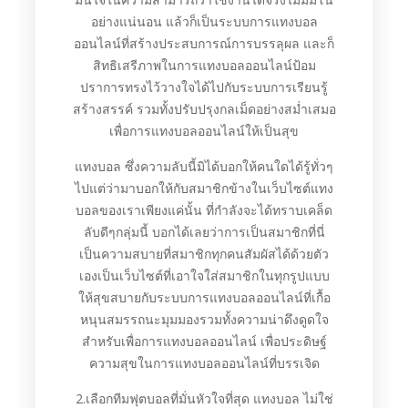
อย่างแน่นอน แล้วก็เป็นระบบการแทงบอล
ออนไลน์ที่สร้างประสบการณ์การบรรลุผล และก็
สิทธิเสรีภาพในการแทงบอลออนไลน์ป้อม
ปราการทรงไว้วางใจได้ไปกับระบบการเรียนรู้
สร้างสรรค์ รวมทั้งปรับปรุงกลเม็ดอย่างสม่ำเสมอ
เพื่อการแทงบอลออนไลน์ให้เป็นสุข
แทงบอล ซึ่งความลับนี้มิได้บอกให้คนใดได้รู้ทั่วๆ
ไปแต่ว่ามาบอกให้กับสมาชิกข้างในเว็บไซต์แทง
บอลของเราเพียงแค่นั้น ที่กำลังจะได้ทราบเคล็ด
ลับดีๆกลุ่มนี้ บอกได้เลยว่าการเป็นสมาชิกที่นี่
เป็นความสบายที่สมาชิกทุกคนสัมผัสได้ด้วยตัว
เองเป็นเว็บไซต์ที่เอาใจใส่สมาชิกในทุกรูปแบบ
ให้สุขสบายกับระบบการแทงบอลออนไลน์ที่เกื้อ
หนุนสมรรถนะมุมมองรวมทั้งความน่าดึงดูดใจ
สำหรับเพื่อการแทงบอลออนไลน์ เพื่อประดิษฐ์
ความสุขในการแทงบอลออนไลน์ที่บรรเจิด
2.เลือกทีมฟุตบอลที่มั่นหัวใจที่สุด แทงบอล ไม่ใช่