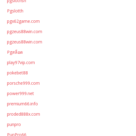
pgslotfish
Pgslotth
pgx62game.com
pgzeus88win.com
pgzeus88win.com
Pgสล็อต
play97vip.com
pokebet88
porsche999.com
power999.net
premium66.info
proded888x.com
punpro
PunPro66