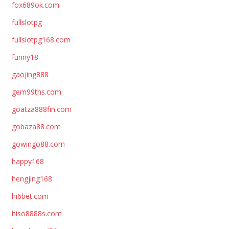
fox689ok.com
fullslotpg
fullslotpg168.com
funny18
gaojing888
gem99ths.com
goatza888fin.com
gobaza88.com
gowingo88.com
happy168
hengjing168
hi6bet.com
hiso8888s.com