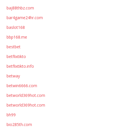
baj88thbz.com
bar4game24hr.com
baslot168
bbp168.me
bestbet
betflixtikto
betflixtikto.info
betway
betwin6666.com
betworld369hot.com
betworld369hot.com
bh99
bio285th.com