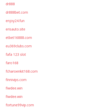
dr888
dr888bet.com
enjoy24.fun
erisauto.site
etbet16888.com
eu369clubs.com
fafa 123 slot
faro168
fcharoenkit168.com
finnivips.com
fiwdee.win
fiwdee.win
fortune99vip.com