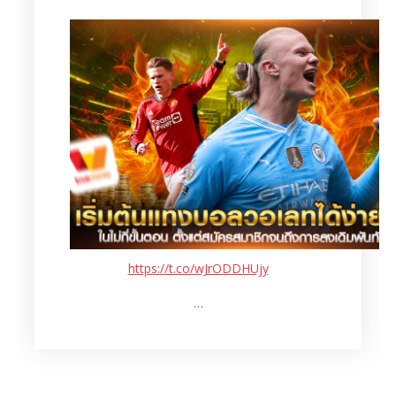
https://t.co/wJrODDHUjy
…