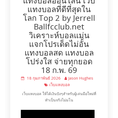
แทงบอลออนไลน์ เว็บ
แทงบอลที่ดีที่สุดใน
โลก Top 2 by Jerrell
Ballfcclub.net
วิเคราะห์บอลแม่น
แจกโปรเด็ดไม่อั้น
แทงบอลสด แทงบอล
โปร่งใส จ่ายทุกยอด
18 ก.พ. 69
18 กุมภาพันธ์ 2026
Jason Hughes
เว็บแทงบอล
เว็บแทงบอล ให้ได้เงินปังๆสำหรับผู้เล่นมือใหม่ที่
ทำเป็นจริงไม่มโน