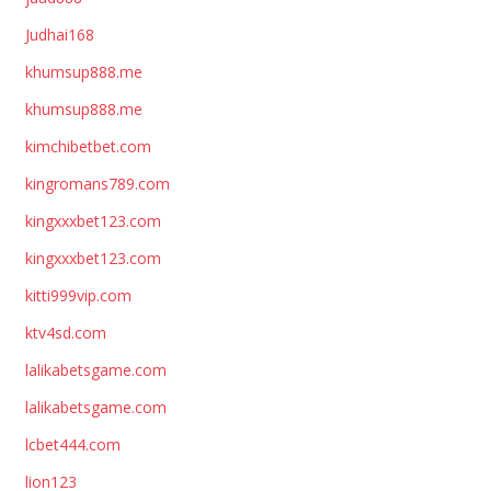
Judhai168
khumsup888.me
khumsup888.me
kimchibetbet.com
kingromans789.com
kingxxxbet123.com
kingxxxbet123.com
kitti999vip.com
ktv4sd.com
lalikabetsgame.com
lalikabetsgame.com
lcbet444.com
lion123