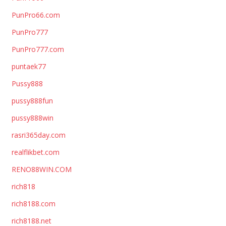
PunPro66.com
PunPro777
PunPro777.com
puntaek77
Pussy888
pussy888fun
pussy888win
rasri365day.com
realflikbet.com
RENO88WIN.COM
rich818
rich8188.com
rich8188.net