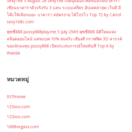
Sexy168 5 August 26 sexy168 เปิดมุมมองใหม่ของเกมบาคาร่า
เซียนบาคาร่าตัวจริงรับ 3 แสน ระบบเสถียร อัปเดตล่าสุด เว็บดี มี
โต๊ะให้เลือกเยอะ บาคาร่า สมัครง่าย ได้โปรไว Top 72 by Carrol
sexy168c.com
พุซซี่888 pussy888play.me 5 July 2569 พุซซี่888 มิติใหม่แห่ง
สล็อตออนไลน์ แคชแบค 10% สมจริง เสียงดี กราฟฟิค 3D สวรรค์
ของนักลงทุน pussy888 เปิดประสบการณ์ใหม่ทันที Top 6 by
Wanda
หมวดหมู่
037movie
123xos.com
123xos.com
1688vegasx.com