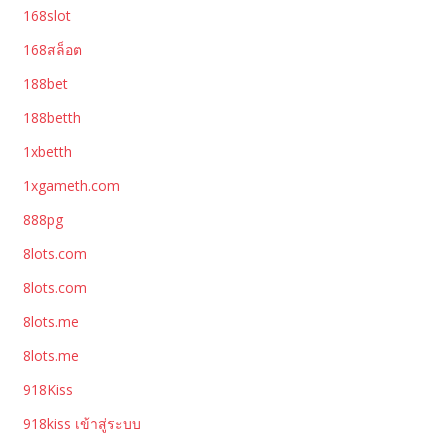
168slot
168สล็อต
188bet
188betth
1xbetth
1xgameth.com
888pg
8lots.com
8lots.com
8lots.me
8lots.me
918Kiss
918kiss เข้าสู่ระบบ