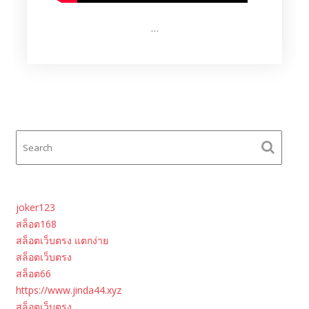
…
joker123
สล็อต168
สล็อตเว็บตรง แตกง่าย
สล็อตเว็บตรง
สล็อต66
https://www.jinda44.xyz
สล็อตเว็บตรง