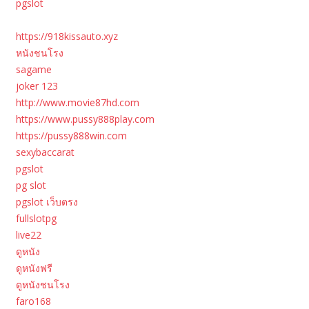
pgslot
https://918kissauto.xyz
หนังชนโรง
sagame
joker 123
http://www.movie87hd.com
https://www.pussy888play.com
https://pussy888win.com
sexybaccarat
pgslot
pg slot
pgslot เว็บตรง
fullslotpg
live22
ดูหนัง
ดูหนังฟรี
ดูหนังชนโรง
faro168