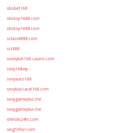
sbobet168
sbotop1688.com
sbotop1688.com
sclass8888.com
scr888
sexxybet168-casino.com
sexy168vip
sexyauto168
sexybaccarat168.com
sexygameplus.me
sexygameplus.me
shinobi24hr.com
sing55fun.com