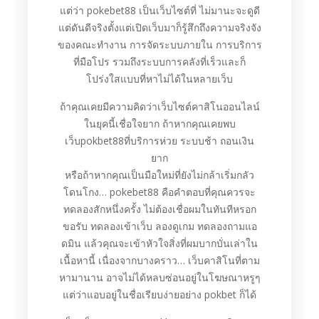
แต่ว่า pokebet88 เป็นเว็บไซต์ที่ ไม่มานะจะดูดี
แต่ดันดีจริงตั้งแต่เปิดเว็บมาก็รู้สึกถึงความจริงจัง
ของคณะทำงาน การจัดระบบภายใน การบริการ
ที่มือโปร รวมถึงระบบการคลังที่เร็วและก็
โปร่งใสแบบที่หาไม่ได้ในหลายเว็บ
ถ้าคุณเคยมีความคิดว่าเว็บไซต์คาสิโนออนไลน์
ในยุคนี้เชื่อใจยาก ถ้าหากคุณเคยพบ
เว็บpokbet88ที่บริการห่วย ระบบช้า ถอนเงิน
ยาก
หรือถ้าหากคุณเป็นมือใหม่ที่ยังไม่กล้าเริ่มกลัว
โดนโกง… pokebet88 คือคำตอบที่คุณควรจะ
ทดลองสักหนึ่งครั้ง ไม่ต้องเชื่อผมในทันทีหรอก
ขอรับ ทดลองเข้าเว็บ ลองดูเกม ทดลองถามแอ
ดมิน แล้วคุณจะเข้าหัวใจสิ่งที่ผมบากบั่นเล่าใน
เนื้อหานี้ เนื่องจากบางคราว… เว็บคาสิโนที่ตาม
หามานาน อาจไม่ได้หลบซ่อนอยู่ในโฆษณาหรูๆ
แต่ว่าแอบอยู่ในชื่อเรียบง่ายอย่าง pokbet ก็ได้