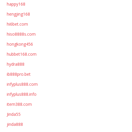
happy168
hengjing168
hi6bet.com
hiso8888s.com
hongkong456
hubbet168.com
hydra888
ib888pro.bet
infyplus888.com
infyplus888.info
item388.com
Jinda55
jinda888