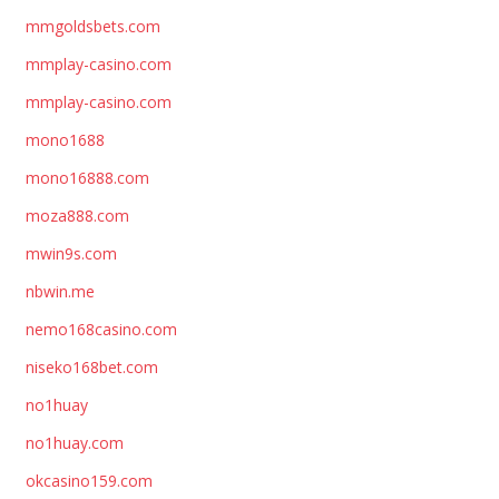
mmgoldsbets.com
mmplay-casino.com
mmplay-casino.com
mono1688
mono16888.com
moza888.com
mwin9s.com
nbwin.me
nemo168casino.com
niseko168bet.com
no1huay
no1huay.com
okcasino159.com