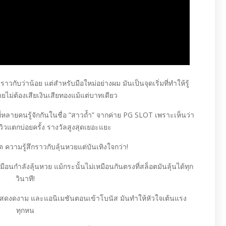
าวกับว่าน้อย แต่สำหรับมือใหม่อย่างผม มันเป็นจุดเริ่มที่ทำให้รู้
โดยไม่ต้องเสียเงินเสียทองแม้แต่บาทเดียว
อที่หลายคนรู้จักกันในชื่อ “สาวถ้ำ” จากค่าย PG SLOT เพราะเห็นว่า
วิวแตกบ่อยครั้ง รางวัลสูงสุดเยอะแยะ
ต ความรู้สึกราวกับลุ้นหวยแต่บันเทิงใจกว่า!
ือนกำลังลุ้นหวย แม้กระนั้นไม่เหมือนกันตรงที่สล็อตมันลุ้นได้ทุก
วินาที!
วยสดงดงาม และแอนิเมชันตอนเข้าโบนัส มันทำให้หัวใจเต้นแรง
ทุกหน