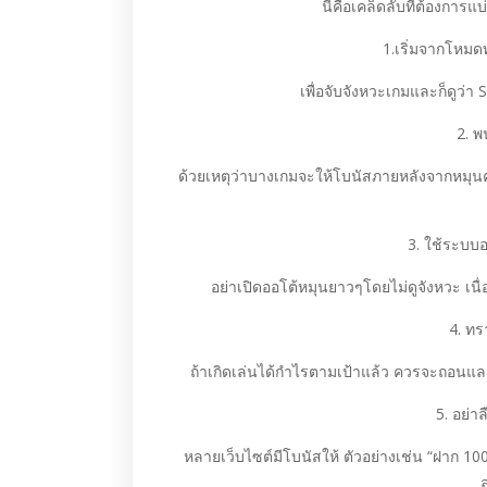
นี่คือเคล็ดลับที่ต้องการแ
1.เริ่มจากโหม
เพื่อจับจังหวะเกมและก็ดูว่
2. พน
ด้วยเหตุว่าบางเกมจะให้โบนัสภายหลังจากหมุนค
3. ใช้ระบบอ
อย่าเปิดออโต้หมุนยาวๆโดยไม่ดูจังหวะ เน
4. ทร
ถ้าเกิดเล่นได้กำไรตามเป้าแล้ว ควรจะถอนและก็พ
5. อย่า
หลายเว็บไซต์มีโบนัสให้ ตัวอย่างเช่น “ฝาก 100 