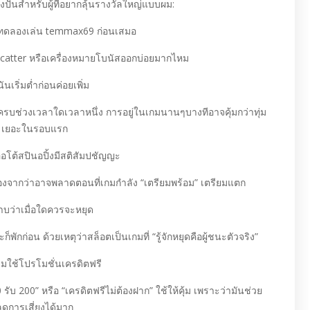
บ่งปันสำหรับผู้ที่อยากลุ้นรางวัลใหญ่แบบผม:
ดทดลองเล่น temmax69 ก่อนเสมอ
า Scatter หรือเครื่องหมายโบนัสออกบ่อยมากไหม
ันเริ่มต่ำก่อนค่อยเพิ่ม
รบช่วงเวลาใดเวลาหนึ่ง การอยู่ในเกมนานๆบางทีอาจคุ้มกว่าทุ่ม
เยอะในรอบแรก
อโต้สปินอปิ้งมีสติสัมปชัญญะ
ื่องจากว่าอาจพลาดตอนที่เกมกำลัง “เตรียมพร้อม” เตรียมแตก
าบว่าเมื่อใดควรจะหยุด
ักก่อน ด้วยเหตุว่าสล็อตเป็นเกมที่ “รู้จักหยุดคือผู้ชนะตัวจริง”
ลืมใช้โปรโมชั่นเครดิตฟรี
รับ 200” หรือ “เครดิตฟรีไม่ต้องฝาก” ใช้ให้คุ้ม เพราะว่ามันช่วย
ลดการเสี่ยงได้มาก