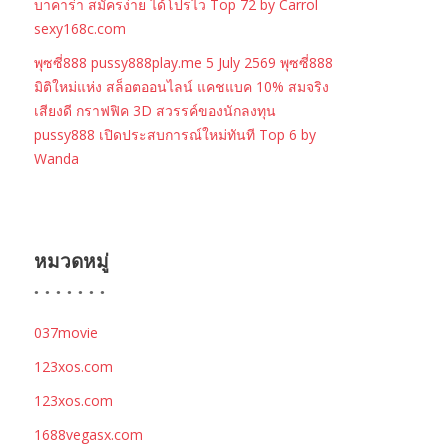
บาคาร่า สมัครง่าย ได้โปรไว Top 72 by Carrol
sexy168c.com
พุซซี่888 pussy888play.me 5 July 2569 พุซซี่888
มิติใหม่แห่ง สล็อตออนไลน์ แคชแบค 10% สมจริง
เสียงดี กราฟฟิค 3D สวรรค์ของนักลงทุน
pussy888 เปิดประสบการณ์ใหม่ทันที Top 6 by
Wanda
หมวดหมู่
037movie
123xos.com
123xos.com
1688vegasx.com