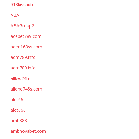
918kissauto
ABA
ABAGroup2
acebet789.com
aden168ss.com
adm789.info
adm789.info
allbet24hr
allone745s.com
alot66
alot666
amb888
ambnovabet.com