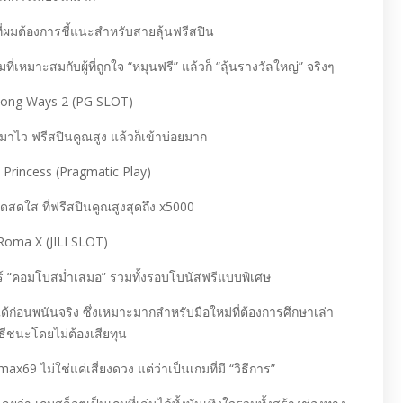
ผมต้องการชี้แนะสำหรับสายลุ้นฟรีสปิน
เหมาะสมกับผู้ที่ถูกใจ “หมุนฟรี” แล้วก็ “ลุ้นรางวัลใหญ่” จริงๆ
jong Ways 2 (PG SLOT)
 มาไว ฟรีสปินคูณสูง แล้วก็เข้าบ่อยมาก
ht Princess (Pragmatic Play)
ุดสดใส ที่ฟรีสปินคูณสูงสุดถึง x5000
 Roma X (JILI SLOT)
พบร์ “คอมโบสม่ำเสมอ” รวมทั้งรอบโบนัสฟรีแบบพิเศษ
ก่อนพนันจริง ซึ่งเหมาะมากสำหรับมือใหม่ที่ต้องการศึกษาเล่า
ิธีชนะโดยไม่ต้องเสียทุน
69 ไม่ใช่แค่เสี่ยงดวง แต่ว่าเป็นเกมที่มี “วิธีการ”