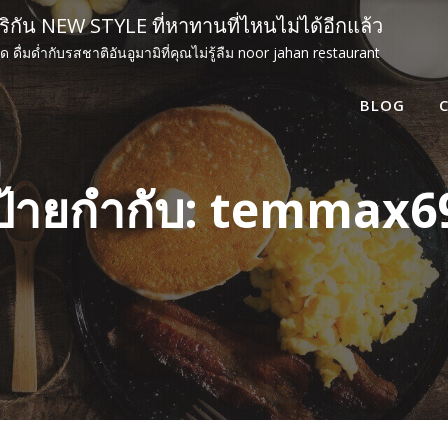
น NEW STYLE ที่หาทานที่ไหนไม่ได้อีกแล้ว
ดื่มด่ำกับรสชาติอันอูมามิที่คุณไม่รู้ลืม noor jahan restaurant
BLOG
ป้ายกำกับ:
temmax6