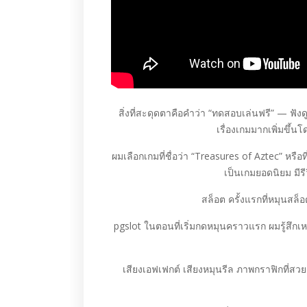
สิ่งที่สะดุดตาคือคำว่า “ทดสอบเล่นฟรี” — ฟังดูร
เรื่องเกมมากเพิ่มขึ้น
ผมเลือกเกมที่ชื่อว่า “Treasures of Aztec” หรื
เป็นเกมยอดนิยม มีรี
สล็อต ครั้งแรกที่หมุนสล็อ
pgslot ในตอนที่เริ่มกดหมุนคราวแรก ผมรู้สึกเหม
เสียงเอฟเฟกต์ เสียงหมุนรีล ภาพกราฟิกที่ส