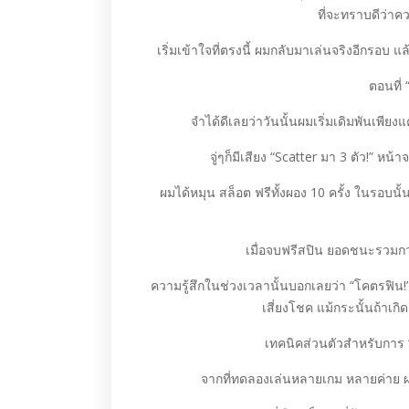
ที่จะทราบดีว่าค
เริ่มเข้าใจที่ตรงนี้ ผมกลับมาเล่นจริงอีกรอบ แ
ตอนที่
จำได้ดีเลยว่าวันนั้นผมเริ่มเดิมพันเพี
จู่ๆก็มีเสียง “Scatter มา 3 ตัว!” หน
ผมได้หมุน สล็อต ฟรีทั้งผอง 10 ครั้ง ในรอบน
เมื่อจบฟรีสปิน ยอดชนะรวมกว่
ความรู้สึกในช่วงเวลานั้นบอกเลยว่า “โคตรฟิน!”
เสี่ยงโชค แม้กระนั้นถ้าเกิด
เทคนิคส่วนตัวสำหรับการ “
จากที่ทดลองเล่นหลายเกม หลายค่าย ผมส