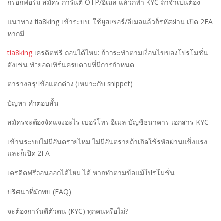
กรอกฟอร์ม สมัคร การันตี OTP/อีเมล แล้วก็ทำ KYC ถ้าจำเป็นต้อง
แนวทาง tia8king เข้าระบบ: ใช้ยูสเซอร์/อีเมลแล้วก็รหัสผ่าน เปิด 2FA
หากมี
tia8king
เครดิตฟรี ถอนได้ไหม: ถ้ากระทำตามเงื่อนไขของโปรโมชั่น
ดังเช่น ทำยอดเทิร์นครบตามที่มีการกำหนด
ตารางสรุปข้อแตกต่าง (เหมาะกับ snippet)
ปัญหา คำตอบสั้น
สมัครจะต้องจัดแจงอะไร เบอร์โทร อีเมล บัญชีธนาคาร เอกสาร KYC
เข้านระบบไม่มีอันตรายไหม ไม่มีอันตรายถ้าเกิดใช้รหัสผ่านแข็งแรง
และก็เปิด 2FA
เครดิตฟรีถอนออกได้ไหม ได้ หากทำตามข้อแม้โปรโมชั่น
ปริศนาที่มักพบ (FAQ)
จะต้องการันตีตัวตน (KYC) ทุกคนหรือไม่?