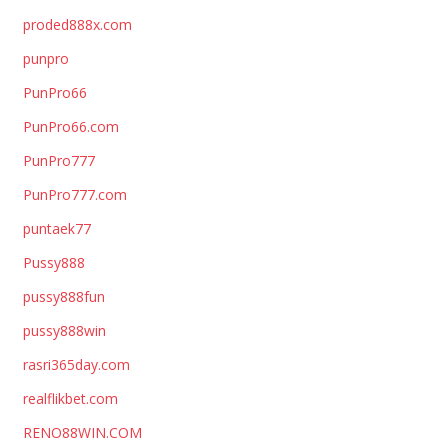
proded888x.com
punpro
PunPro66
PunPro66.com
PunPro777
PunPro777.com
puntaek77
Pussy888
pussy888fun
pussy888win
rasri365day.com
realflikbet.com
RENO88WIN.COM