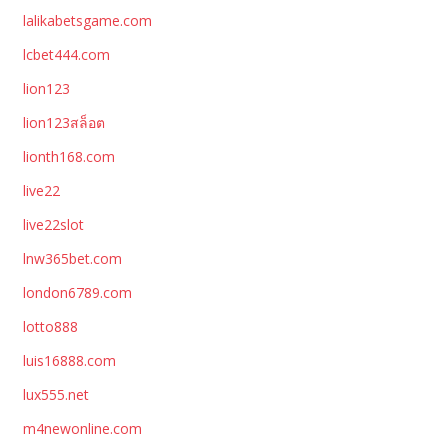
lalikabetsgame.com
lcbet444.com
lion123
lion123สล็อต
lionth168.com
live22
live22slot
lnw365bet.com
london6789.com
lotto888
luis16888.com
lux555.net
m4newonline.com