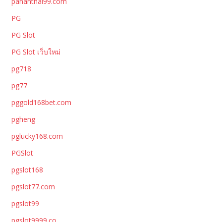
pananthai99.com
PG
PG Slot
PG Slot เว็บใหม่
pg718
pg77
pggold168bet.com
pgheng
pglucky168.com
PGSlot
pgslot168
pgslot77.com
pgslot99
pgslot9999.co