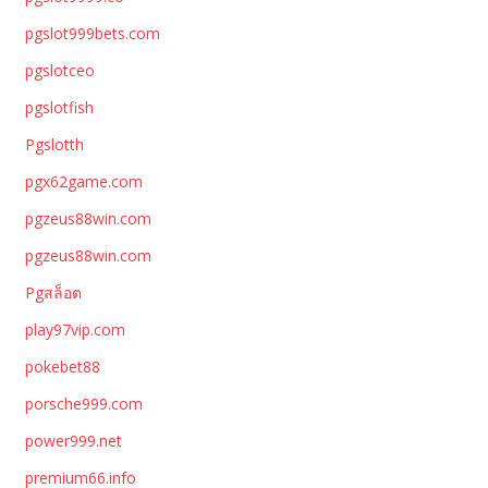
pgslot999bets.com
pgslotceo
pgslotfish
Pgslotth
pgx62game.com
pgzeus88win.com
pgzeus88win.com
Pgสล็อต
play97vip.com
pokebet88
porsche999.com
power999.net
premium66.info