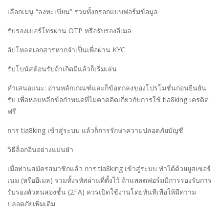
เลือกเมนู “ลงทะเบียน” รวมทั้งกรอกแบบฟอร์มข้อมูล
รับรองเบอร์โทรผ่าน OTP หรือรับรองอีเมล
อัปโหลดเอกสารหากจำเป็นเพื่อผ่าน KYC
รับโบนัสต้อนรับถ้าเกิดมีแล้วก็เริ่มเล่น
คำเสนอแนะ: อ่านหลักเกณฑ์และก็ข้อตกลงของโปรโมชั่นก่อนยืนยัน
รับ เพื่อหลบหลีกข้อกำหนดที่ไม่คาดคิดเกี่ยวกับการใช้ tia8king เครดิต
ฟรี
การ tia8king เข้าสู่ระบบ แล้วก็การรักษาความปลอดภัยบัญชี
วิธีล็อกอินอย่างแม่นยำ
เมื่อท่านสมัครสมาชิกแล้ว การ tia8king เข้าสู่ระบบ ทำได้ด้วยยูสเซอร์
เนม (หรืออีเมล) รวมทั้งรหัสผ่านที่ตั้งไว้ ถ้าแพลตฟอร์มมีการรองรับการ
รับรองตัวตนสองชั้น (2FA) ควรเปิดใช้งานโดยทันทีเพื่อให้มีความ
ปลอดภัยเพิ่มเติม