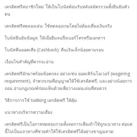
เครดิตฟรีสมาชิกใหม่: ให้เป็นโบนัสต้อนรับหลังสมัครรวมทั้งยืนยันตัว
ตน
เครดิตฟรีทดลองเล่น: ใช้ทดลองเกมโดยไม่ต้องเสี่ยงเงินจริง
โบนัสยืนยันข้อมูล: ให้เมื่อยืนจนถึงเบอร์โทรหรือเอกสาร
โบนัสคืนยอดเสีย (Cashback): คืนเงินเล็กน้อยตามรอบ
เงื่อนไขสำคัญที่ควรจะอ่าน
เครดิตฟรีมักมาพร้อมข้อตกลง อย่างเช่น ยอดเทิร์นโอเวอร์ (wagering
requirement), จำพวกเกมที่อนุญาตให้ใช้เครดิตฟรี, และอย่างน้อยการ
ถอน อ่านกฎเกณฑ์ก่อนเห็นด้วยเพื่อวางแผนเล่นที่สมควร
วิธีการการใช้ tia8king เครดิตฟรี ให้คุ้ม
แนวทางบริหารความเสี่ยง
เครดิตฟรีเป็นโอกาสทดสอบรวมทั้งลดการเสี่ยงถ้าใช้ถูกแนวทาง ต่อแต่
นี้ไปเป็นแถวทางที่ช่วยทำให้ใช้เครดิตฟรีได้อย่างชาญฉลาด: