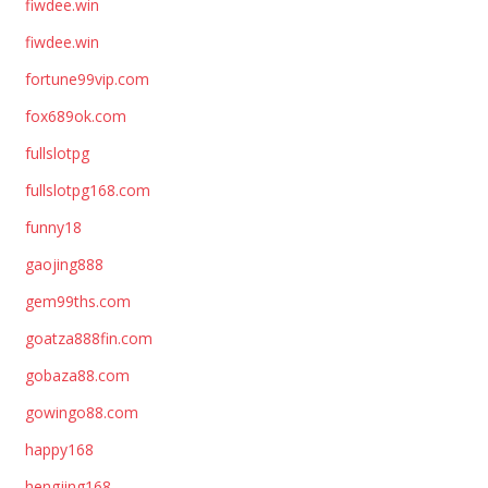
fiwdee.win
fiwdee.win
fortune99vip.com
fox689ok.com
fullslotpg
fullslotpg168.com
funny18
gaojing888
gem99ths.com
goatza888fin.com
gobaza88.com
gowingo88.com
happy168
hengjing168