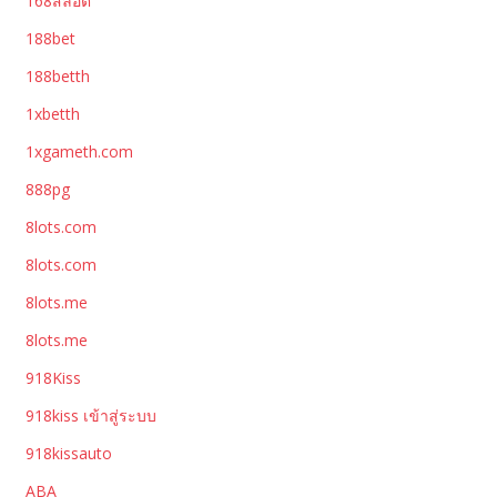
168สล็อต
188bet
188betth
1xbetth
1xgameth.com
888pg
8lots.com
8lots.com
8lots.me
8lots.me
918Kiss
918kiss เข้าสู่ระบบ
918kissauto
ABA