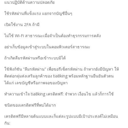
แนวปฏิบัติด้านความปลอดภัย
ใช้รหัสผ่านที่แข็งแรง แยกจากบัญชีอื่นๆ
เปิดใช้งาน 2FA ถ้ามี
ไม่ใช้ Wi-Fi สาธารณะเมื่อจำเป็นต้องทำธุรกรรมการคลัง
อย่าเก็บข้อมูลเข้าสู่ระบบในคอมพิวเตอร์สาธารณะ
ถ้าเกิดลืมรหัสผ่านหรือเข้าระบบมิได้
ใช้ฟังก์ชัน “ลืมรหัสผ่าน” เพื่อขอรีเซ็ตรหัสผ่าน ถ้าหากยังมีปัญหา ให้
ติดต่อกลุ่มส่งเสริมลูกค้าของ tia8king พร้อมหลักฐานยืนยันตัวตน
ได้แก่ เลขบัญชีหรือภาพจอของปัญหา
ทำความเข้าใจ tia8king เครดิตฟรี: จำพวก เงื่อนไข แล้วก็การใช้
ชนิดของเครดิตฟรีที่พบได้มาก
เครดิตฟรีมีหลายต้นแบบและก็แต่ละรูปแบบมีเป้าประสงค์ไม่เหมือน
กัน: