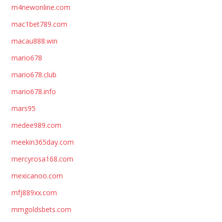
m4newonline.com
mac1bet789.com
macau888.win
mario678
mario678.club
mario678.info
mars95
medee989.com
meekin365day.com
mercyrosa168.com
mexicanoo.com
mfj889xx.com
mmgoldsbets.com