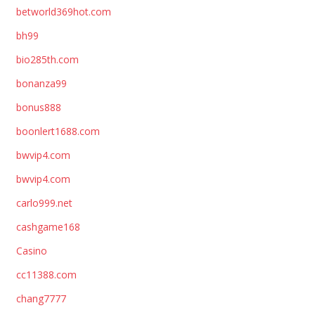
betworld369hot.com
bh99
bio285th.com
bonanza99
bonus888
boonlert1688.com
bwvip4.com
bwvip4.com
carlo999.net
cashgame168
Casino
cc11388.com
chang7777