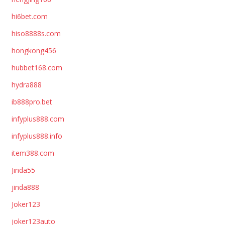
hi6bet.com
hiso8888s.com
hongkong456
hubbet168.com
hydra888
ib888pro.bet
infyplus888.com
infyplus888.info
item388.com
Jinda55
jinda888
Joker123
joker123auto