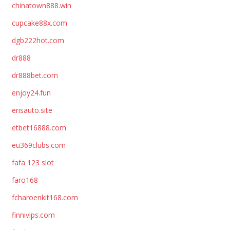
chinatown888.win
cupcake88x.com
dgb222hot.com
dr888
dr888bet.com
enjoy24.fun
erisauto.site
etbet16888.com
eu369clubs.com
fafa 123 slot
faro168
fcharoenkit168.com
finnivips.com