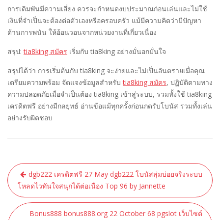
การเดิมพันมีความเสี่ยง ควรจะกำหนดงบประมาณก่อนเล่นและไม่ใช้
เงินที่จำเป็นจะต้องต่อตัวเองหรือครอบครัว แม้มีความคิดว่ามีปัญหา
ด้านการพนัน ให้อ้อนวอนจากหน่วยงานที่เกี่ยวเนื่อง
สรุป:
tia8king สมัคร
เริ่มกับ tia8king อย่างมั่นอกมั่นใจ
สรุปได้ว่า การเริ่มต้นกับ tia8king จะง่ายและไม่เป็นอันตรายเมื่อคุณ
เตรียมความพร้อม จัดแจงข้อมูลสำหรับ
tia8king สมัคร
, ปฏิบัติตามทาง
ความปลอดภัยเมื่อจำเป็นต้อง tia8king เข้าสู่ระบบ, รวมทั้งใช้ tia8king
เครดิตฟรี อย่างมีกลยุทธ์ อ่านข้อแม้ทุกครั้งก่อนกดรับโบนัส รวมทั้งเล่น
อย่างรับผิดชอบ
แนะแนว
dgb222 เครดิตฟรี 27 May dgb222 โบนัสสุ่มบ่อยจริงระบบ
เรื่อง
โหลดไวทันใจสนุกได้ต่อเนื่อง Top 96 by Jannette
Bonus888 bonus888.org 22 October 68 pgslot เว็บไซต์