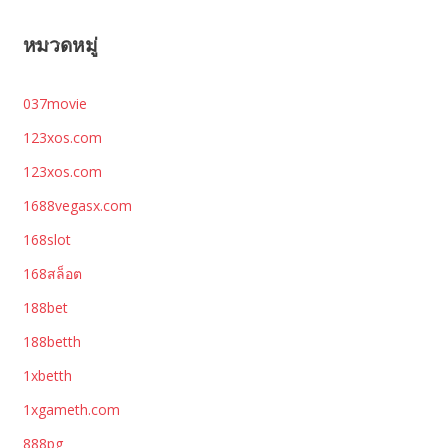
หมวดหมู่
037movie
123xos.com
123xos.com
1688vegasx.com
168slot
168สล็อต
188bet
188betth
1xbetth
1xgameth.com
888pg