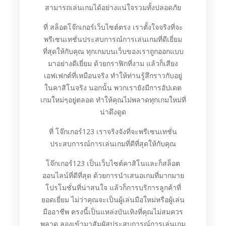
สามารถเล่นเกมได้อย่างแน่ใจรวมทั้งปลอดภัย
ที่ สล็อตโจ๊กเกอร์เว็บไซต์ตรง เราตั้งใจจริงที่จะ
พรีเซนเทชั่นประสบการณ์การเล่นเกมที่ดีเยี่ยม
ที่สุดให้กับคุณ ทุกเกมบนเว็บของเราถูกออกแบบ
มาอย่างดีเยี่ยม ด้วยกราฟิกที่งาม แล้วก็เสียง
เอฟเฟกต์ที่เหมือนจริง ทำให้ท่านรู้สึกราวกับอยู่
ในคาสิโนจริง นอกนั้น พวกเรายังมีการอัปเดต
เกมใหม่ๆอยู่ตลอด ทำให้คุณไม่พลาดทุกเกมใหม่ที่
น่าดึงดูด
ที่ โจ๊กเกอร์123 เราจริงจังที่จะพรีเซนเทชั่น
ประสบการณ์การเล่นเกมที่ดีที่สุดให้กับคุณ
โจ๊กเกอร์123 เป็นเว็บไซต์คาสิโนและก็สล็อต
ออนไลน์ที่ดีที่สุด ด้วยการนำเสนอเกมที่มากมาย
โปรโมชั่นที่น่าสนใจ แล้วก็การบริการลูกค้าที่
ยอดเยี่ยม ไม่ว่าคุณจะเป็นผู้เล่นมือใหม่หรือผู้เล่น
มืออาชีพ ตรงนี้เป็นแหล่งบันเทิงที่คุณไม่สมควร
พลาด ลองเข้ามาสัมผัสประสบการณ์การเล่นเกม