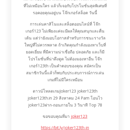
ที่ไม่เหมือนใคร แล้วก็เจอกับโปรโมชั่นสุดพิเศษที่
รอคอยคุณอยู่บน โจ๊กเกอร์สล็อต วันนี้
การเล่นคาสิโนและสล็อตออนไลน์ที่ โจ๊ก
เกอร์123 ไม่เพียงแค่จะมีผลให้คุณสนุกและตื่น
เต้น แต่ว่ายังมอบโอกาสสำหรับการชนะรางวัล
ใหญ่ที่ไม่ควรพลาด ถ้าเกิดคุณกำลังมองหาเว็บที่
ยอดเยี่ยม ที่มีความน่าเชื่อถือ ปลอดภัย และก็มี
โปรโมชั่นที่น่าดึงดูด ไม่ต้องมองหาอื่น โจ๊ก
เกอร์123th เป็นคำตอบของคุณ สมัครเป็น
สมาชิกวันนี้แล้วก็พบกับประสบการณ์การเล่น
เกมที่ไม่มีใครเหมือน
ดาวน์โหลดเกมJoker123 joker123th
joker123th.in 29 สิงหาคม 24 Pam โอนไว
joker123ฝาก-ถอนภายใน 3 วินาที Top 78
ขอขอบคุณที่มา
joker123
https://bit.ly/joker123th-in