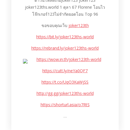
ดาวน์โหลดเกมJoker123 joker123
joker123ths.world 1 ตุลา 67 Florene โอนไว
โจ๊กเกอร์123ไม่จำกัดยอดโอน Top 96
ขอขอบคุณเว็บ
joker123th
https://bit.ly/joker123ths-world
https://rebrand.ly/joker123ths-world
https://wow.in.th/joker123th-world
https://cutt.ly/neYa0QF7
https://t.co/UqO3KaWjSS
http://gg.gg/joker123ths-world
https://shorturl.asia/o7RtS
…