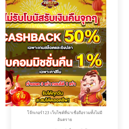
โจ๊กเกอร์123 เว็บไซต์ที่น่าเชื่อถือรวมทั้งไม่มี
อันตราย