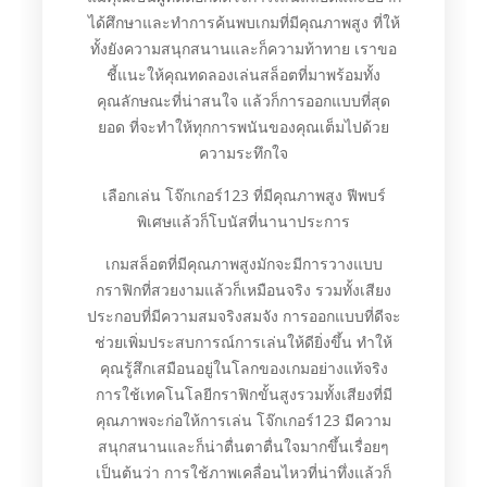
ได้ศึกษาและทำการค้นพบเกมที่มีคุณภาพสูง ที่ให้
ทั้งยังความสนุกสนานและก็ความท้าทาย เราขอ
ชี้แนะให้คุณทดลองเล่นสล็อตที่มาพร้อมทั้ง
คุณลักษณะที่น่าสนใจ แล้วก็การออกแบบที่สุด
ยอด ที่จะทำให้ทุกการพนันของคุณเต็มไปด้วย
ความระทึกใจ
เลือกเล่น โจ๊กเกอร์123 ที่มีคุณภาพสูง ฟีพบร์
พิเศษแล้วก็โบนัสที่นานาประการ
เกมสล็อตที่มีคุณภาพสูงมักจะมีการวางแบบ
กราฟิกที่สวยงามแล้วก็เหมือนจริง รวมทั้งเสียง
ประกอบที่มีความสมจริงสมจัง การออกแบบที่ดีจะ
ช่วยเพิ่มประสบการณ์การเล่นให้ดียิ่งขึ้น ทำให้
คุณรู้สึกเสมือนอยู่ในโลกของเกมอย่างแท้จริง
การใช้เทคโนโลยีกราฟิกขั้นสูงรวมทั้งเสียงที่มี
คุณภาพจะก่อให้การเล่น โจ๊กเกอร์123 มีความ
สนุกสนานและก็น่าตื่นตาตื่นใจมากขึ้นเรื่อยๆ
เป็นต้นว่า การใช้ภาพเคลื่อนไหวที่น่าทึ่งแล้วก็