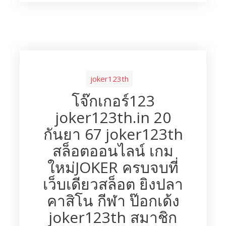
joker123th
โจ๊กเกอร์123
joker123th.in 20
กันยา 67 joker123th
สล็อตออนไลน์ เกม
ใหม่JOKER ครบจบที่
เว็บเดียวสล็อต ยิงปลา
คาสิโน กีฬา ป๊อกเด้ง
joker123th สมาชิก