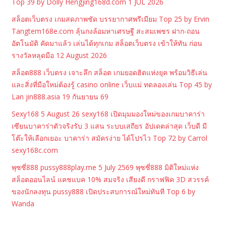
Top 39 by Dolly Hengjing168d.com 1 JUL 2026
สล็อตเว็บตรง เกมสดภาพชัด บรรยากาศพรีเมียม Top 25 by Ervin
Tangtem168e.com ลุ้นกงล้อมหาเศรษฐี สะสมเพชร ฝาก-ถอน
อัตโนมัติ คัดมาแล้ว เล่นได้ทุกเกม สล็อตเว็บตรง เข้าให้ทัน ก่อน
รางวัลหลุดมือ 12 August 2026
สล็อต888 เว็บตรง เจาะลึก สล็อต เกมยอดฮิตแห่งยุค พร้อมวิธีเล่น
และสิ่งที่มือใหม่ต้องรู้ casino online เว็บแม่ ทดลองเล่น Top 45 by
Lan jin888.asia 19 กันยายน 69
Sexy168 5 August 26 sexy168 เปิดมุมมองใหม่ของเกมบาคาร่า
เซียนบาคาร่าตัวจริงรับ 3 แสน ระบบเสถียร อัปเดตล่าสุด เว็บดี มี
โต๊ะให้เลือกเยอะ บาคาร่า สมัครง่าย ได้โปรไว Top 72 by Carrol
sexy168c.com
พุซซี่888 pussy888play.me 5 July 2569 พุซซี่888 มิติใหม่แห่ง
สล็อตออนไลน์ แคชแบค 10% สมจริง เสียงดี กราฟฟิค 3D สวรรค์
ของนักลงทุน pussy888 เปิดประสบการณ์ใหม่ทันที Top 6 by
Wanda