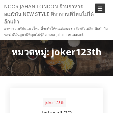
Skip
NOOR JAHAN LONDON ร้านอาหาร
to
อเมริกัน NEW STYLE ที่หาทานที่ไหนไม่ได้
content
อีกแล้ว
อาหารอเมริกันแนวใหม่ ที่จะทำให้คุณต้องตกตะลึงพรึงเพลิด ดื่มด่ำกับ
รสชาติอันอูมามิที่คุณไม่รู้ลืม noor jahan restaurant
หมวดหมู่:
joker123th
joker123th
joker123th