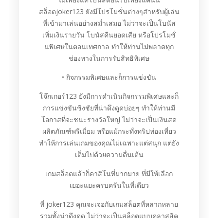
สล็อตjoker123 ยังมีโปรโมชั่นต่างๆสำหรับผู้เล่น
ที่เข้ามาเล่นอย่างสม่ำเสมอ ไม่ว่าจะเป็นโบนัส
เพิ่มเงินรายวัน โบนัสคืนยอดเสีย หรือโปรโมชั่
นพิเศษในตอนเทศกาล ทำให้ท่านไม่พลาดทุก
ช่องทางในการรับสิทธิพิเศษ
• กิจกรรมพิเศษและก็การแข่งขัน
โจ๊กเกอร์123 ยังมีการดำเนินกิจกรรมพิเศษและก็
การแข่งขันชิงชัยที่น่าดึงดูดบ่อยๆ ทำให้ท่านมี
โอกาสที่จะชนะรางวัลใหญ่ ไม่ว่าจะเป็นเงินสด
ผลิตภัณฑ์พรีเมี่ยม หรือแม้กระทั่งทริปท่องเที่ยว
ทำให้การเล่นเกมของคุณไม่เฉพาะแต่สนุก แต่ยัง
เต็มไปด้วยความตื่นเต้น
เกมสล็อตแล้วก็คาสิโนที่มากมาย ที่มีให้เลือก
เยอะแยะครบครันในที่เดียว
ที่ joker123 คุณจะเจอกับเกมสล็อตที่หลากหลาย
รวมทั้งน่าดึงดูด ไม่ว่าจะเป็นสล็อตแบบคลาสสิค