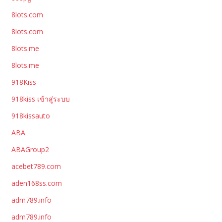
8lots.com
8lots.com
8lots.me
8lots.me
918Kiss
918kiss เข้าสู่ระบบ
918kissauto
ABA
ABAGroup2
acebet789.com
aden168ss.com
adm789.info
adm789.info