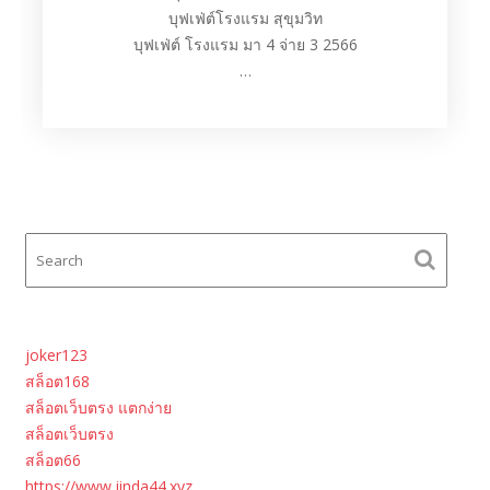
บุฟเฟ่ต์โรงแรม สุขุมวิท
บุฟเฟ่ต์ โรงแรม มา 4 จ่าย 3 2566
…
joker123
สล็อต168
สล็อตเว็บตรง แตกง่าย
สล็อตเว็บตรง
สล็อต66
https://www.jinda44.xyz