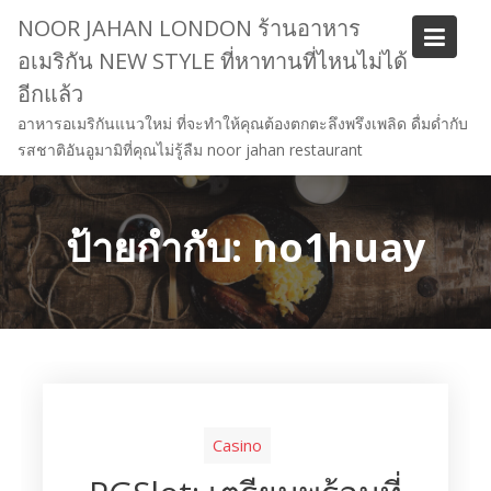
Skip
NOOR JAHAN LONDON ร้านอาหาร
to
อเมริกัน NEW STYLE ที่หาทานที่ไหนไม่ได้
content
อีกแล้ว
อาหารอเมริกันแนวใหม่ ที่จะทำให้คุณต้องตกตะลึงพรึงเพลิด ดื่มด่ำกับ
รสชาติอันอูมามิที่คุณไม่รู้ลืม noor jahan restaurant
ป้ายกำกับ:
no1huay
Casino