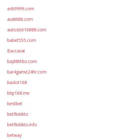
asb9999.com
audi688.com
autoslot16888.com
babet555.com
Baccarat
baj88thbz.com
bar4game24hr.com
baslot168
bbp168.me
bestbet
betflixtikto
betflixtikto.info
betway