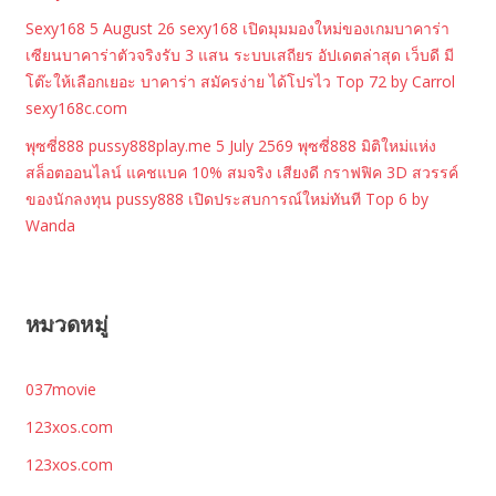
Sexy168 5 August 26 sexy168 เปิดมุมมองใหม่ของเกมบาคาร่า
เซียนบาคาร่าตัวจริงรับ 3 แสน ระบบเสถียร อัปเดตล่าสุด เว็บดี มี
โต๊ะให้เลือกเยอะ บาคาร่า สมัครง่าย ได้โปรไว Top 72 by Carrol
sexy168c.com
พุซซี่888 pussy888play.me 5 July 2569 พุซซี่888 มิติใหม่แห่ง
สล็อตออนไลน์ แคชแบค 10% สมจริง เสียงดี กราฟฟิค 3D สวรรค์
ของนักลงทุน pussy888 เปิดประสบการณ์ใหม่ทันที Top 6 by
Wanda
หมวดหมู่
037movie
123xos.com
123xos.com