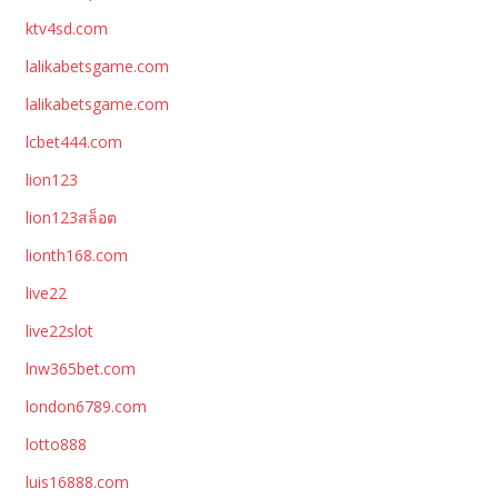
ktv4sd.com
lalikabetsgame.com
lalikabetsgame.com
lcbet444.com
lion123
lion123สล็อต
lionth168.com
live22
live22slot
lnw365bet.com
london6789.com
lotto888
luis16888.com