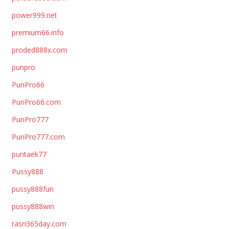
power999.net
premium66.info
proded888x.com
punpro
PunPro66
PunPro66.com
PunPro777
PunPro777.com
puntaek77
Pussy888
pussy888fun
pussy888win
rasri365day.com