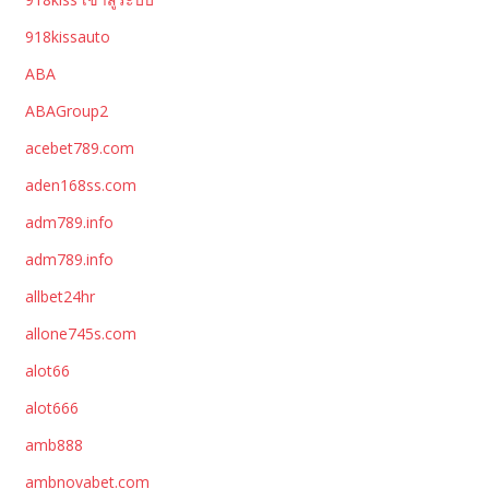
918kissauto
ABA
ABAGroup2
acebet789.com
aden168ss.com
adm789.info
adm789.info
allbet24hr
allone745s.com
alot66
alot666
amb888
ambnovabet.com