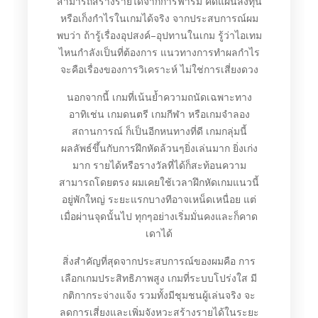
สามารถสร้างรายได้จากการฟาร์ม คิดแผนลงทุน
หรือเก็งกำไรในเกมได้จริง จากประสบการณ์ผม
พบว่า ถ้ารู้เรื่องอุปสงค์–อุปทานในเกม รู้ว่าไอเทม
ไหนกำลังเป็นที่ต้องการ แนวทางการทำผลกำไร
จะคือเรื่องของการวิเคราะห์ ไม่ใช่การเสี่ยงดวง
นอกจากนี้ เกมที่เน้นย้ำความถนัดเฉพาะทาง
อาทิเช่น เกมดนตรี เกมกีฬา หรือเกมจำลอง
สถานการณ์ ก็เป็นอีกหนทางที่ดี เกมกลุ่มนี้
ผลลัพธ์ขึ้นกับการฝึกหัดล้วนๆยิ่งเล่นมาก ยิ่งเก่ง
มาก รายได้หรือรางวัลที่ได้ก็สะท้อนความ
สามารถโดยตรง ผมเคยใช้เวลาฝึกหัดเกมแนวนี้
อยู่พักใหญ่ ระยะแรกบางทีอาจเหน็ดเหนื่อย แต่
เมื่อผ่านจุดนั้นไป ทุกๆอย่างเริ่มมั่นคงและก็คาด
เดาได้
สิ่งสำคัญที่สุดจากประสบการณ์ของผมคือ การ
เลือกเกมประสิทธิภาพสูง เกมที่ระบบโปร่งใส มี
กติกากระจ่างแจ้ง รวมทั้งมีชุมชนผู้เล่นจริง จะ
ลดการเสี่ยงและเพิ่มจังหวะสร้างรายได้ในระยะ