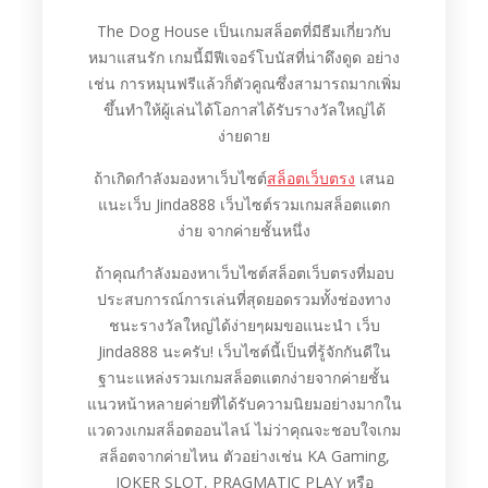
The Dog House เป็นเกมสล็อตที่มีธีมเกี่ยวกับ
หมาแสนรัก เกมนี้มีฟีเจอร์โบนัสที่น่าดึงดูด อย่าง
เช่น การหมุนฟรีแล้วก็ตัวคูณซึ่งสามารถมากเพิ่ม
ขึ้นทำให้ผู้เล่นได้โอกาสได้รับรางวัลใหญ่ได้
ง่ายดาย
ถ้าเกิดกำลังมองหาเว็บไซต์
สล็อตเว็บตรง
เสนอ
แนะเว็บ Jinda888 เว็บไซต์รวมเกมสล็อตแตก
ง่าย จากค่ายชั้นหนึ่ง
ถ้าคุณกำลังมองหาเว็บไซต์สล็อตเว็บตรงที่มอบ
ประสบการณ์การเล่นที่สุดยอดรวมทั้งช่องทาง
ชนะรางวัลใหญ่ได้ง่ายๆผมขอแนะนำ เว็บ
Jinda888 นะครับ! เว็บไซต์นี้เป็นที่รู้จักกันดีใน
ฐานะแหล่งรวมเกมสล็อตแตกง่ายจากค่ายชั้น
แนวหน้าหลายค่ายที่ได้รับความนิยมอย่างมากใน
แวดวงเกมสล็อตออนไลน์ ไม่ว่าคุณจะชอบใจเกม
สล็อตจากค่ายไหน ตัวอย่างเช่น KA Gaming,
JOKER SLOT, PRAGMATIC PLAY หรือ