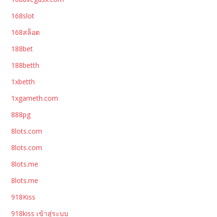
168slot
168สล็อต
188bet
188betth
1xbetth
1xgameth.com
888pg
8lots.com
8lots.com
8lots.me
8lots.me
918Kiss
918kiss เข้าสู่ระบบ