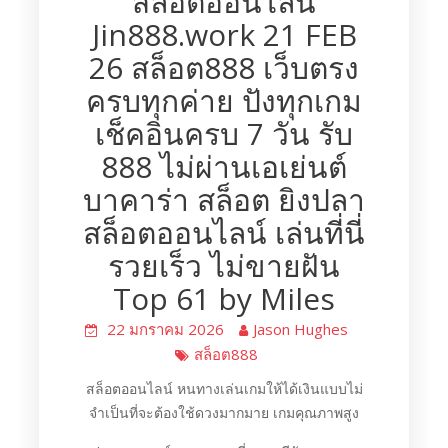
สล็อตออนไลน์
Jin888.work 21 FEB
26 สล็อต888 เว็บตรง
ครบทุกค่าย ปังทุกเกม
เช็คอินครบ 7 วัน รับ
888 ไม่ผ่านเอเย่นต์
บาคาร่า สล็อต ยิงปลา
สล็อตออนไลน์ เล่นที่นี่
รวยเร็ว ไม่ขายฝัน
Top 61 by Miles
22 มกราคม 2026
Jason Hughes
สล็อต888
สล็อตออนไลน์ หนทางเล่นเกมให้ได้เงินแบบไม่
จำเป็นที่จะต้องใช้ดวงมากมาย เกมคุณภาพสูง