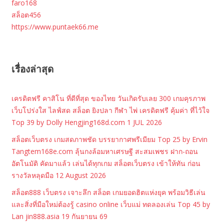
faro168
สล็อต456
https://www.puntaek66.me
เรื่องล่าสุด
เครดิตฟรี คาสิโน ที่ดีที่สุด ของไทย วันเกิดรับเลย 300 เกมคุรภาพ
เว็บโปร่งใส ไลฟ์สด สล็อต ยิงปลา กีฬา ไพ่ เครดิตฟรี คุ้มค่า ที่ไว้ใจ
Top 39 by Dolly Hengjing168d.com 1 JUL 2026
สล็อตเว็บตรง เกมสดภาพชัด บรรยากาศพรีเมียม Top 25 by Ervin
Tangtem168e.com ลุ้นกงล้อมหาเศรษฐี สะสมเพชร ฝาก-ถอน
อัตโนมัติ คัดมาแล้ว เล่นได้ทุกเกม สล็อตเว็บตรง เข้าให้ทัน ก่อน
รางวัลหลุดมือ 12 August 2026
สล็อต888 เว็บตรง เจาะลึก สล็อต เกมยอดฮิตแห่งยุค พร้อมวิธีเล่น
และสิ่งที่มือใหม่ต้องรู้ casino online เว็บแม่ ทดลองเล่น Top 45 by
Lan jin888.asia 19 กันยายน 69