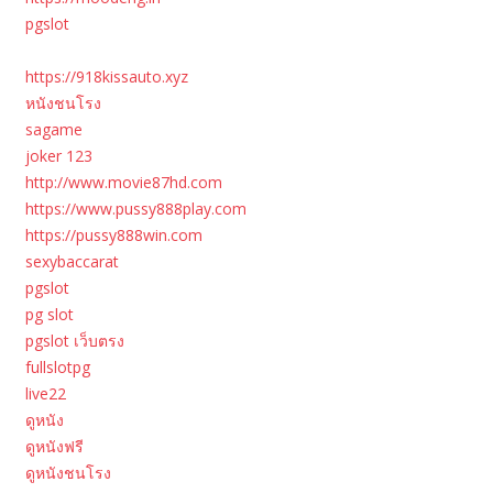
pgslot
https://918kissauto.xyz
หนังชนโรง
sagame
joker 123
http://www.movie87hd.com
https://www.pussy888play.com
https://pussy888win.com
sexybaccarat
pgslot
pg slot
pgslot เว็บตรง
fullslotpg
live22
ดูหนัง
ดูหนังฟรี
ดูหนังชนโรง