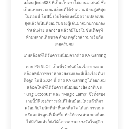
สล็อต Jinda888 ที่เป็นเว็บตรงไม่ผ่านเอเย่นต์ ซึ่ง
เป็นแหล่งรวมเกมสล็อตที่ได้รับความนิยมสูงที่สุด
ในตอนนี้ ในปีนี้ เว็บไซต์แห่งนี้มีความปลอดภัย
สูงแล้วก็เป็นที่ยอมรับของผู้เล่นมากมายก่ายกอง
ว่าเล่นง่าย แตกง่าย แล้วก็มีโปรโมชั่นเด็ดๆที่
ห้ามพลาดเด็ดขาด ด้วยเหตุดังกล่าวมาเริ่มกัน
เลยครับผม!
เกมสล็อตที่ได้รับความนิยมจากค่าย KA Gaming
ค่าย PG SLOT เป็นที่รู้จักกันดีในเรื่องของเกม
สล็อตที่มีภาพกราฟิกสวยงามและมีเนื้อเรื่องที่น่า
ดึงดูด ในปี 2024 นี้ ค่าย KA Gaming ได้ออกเกม
สล็อตใหม่ที่ได้รับความนิยมอย่างยิ่ง อาทิเช่น
“King Octopus” และ “Magic Lamp” ซึ่งทั้งสอง
เกมนี้มีฟีเจอร์การเล่นที่ไม่เหมือนใครแล้วก็มา
พร้อมกับโบนัสที่น่าตื่นตาตื่นใจ ได้แก่ การหมุน
ฟรีและตัวคูณที่เพิ่มขึ้น ทำให้การเล่นเกมสล็อต
ไม่มีเบื่อแล้วก็ยังได้โอกาสชนะรางวัลใหญ่อีก
ด้วย