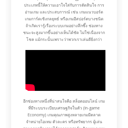
ประเภทนี้ให้ความเอาใจใส่กับการตัดสินใจ การ
อ่านเกม และประสบการณ์ เช่น เกมแนวบอร์ด
เกมการ์ดเชิงกลยุทธ์ หรือเกมอีสปอร์ตบางชนิด
ถ้าเกิดเรารู้เรื่องระบบเกมอย่างลึกซึ้ง ช่องทาง
ชนะจะสูงมากขึ้นอย่างเห็นได้ชัด ไม่ใช่เนื่องจาก
โชค แม้กระนั้นเพราะว่าพวกเราเล่นดียิ่งกว่า
อีกช่องทางหนึ่งที่น่าสนใจคือ สล็อตออนไลน์ เกม
ที่มีระบบระเบียบเศรษฐกิจในตัว (In-game
Economy) เกมคุณภาพสูงหลายเกมมีตลาด
จำหน่ายไอเทม ตัวละคร หรือทรัพยากร ผู้เล่น