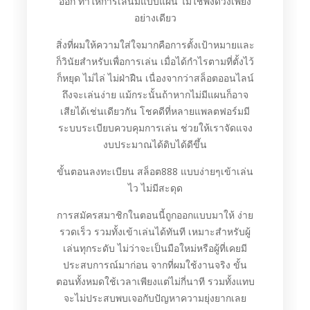
ออก ทำให้การเล่นมีแบบแผน ไม่ใช่พึ่งดวงเพียง
อย่างเดียว
สิ่งที่ผมให้ความใส่ใจมากคือการตั้งเป้าหมายและ
ก็วินัยสำหรับเพื่อการเล่น เมื่อได้กำไรตามที่ตั้งไว้
ก็หยุด ไม่ไล่ ไม่ฝ่าฝืน เนื่องจากว่าสล็อตออนไลน์
ถึงจะเล่นง่าย แม้กระนั้นถ้าหากไม่มีแผนก็อาจ
เสียได้เช่นเดียวกัน โชคดีที่หลายแพลตฟอร์มมี
ระบบระเบียบควบคุมการเล่น ช่วยให้เราจัดแจง
งบประมาณได้ดิบได้ดีขึ้น
ขั้นตอนลงทะเบียน สล็อต888 แบบง่ายๆเข้าเล่น
ไว ไม่มีสะดุด
การสมัครสมาชิกในตอนนี้ถูกออกแบบมาให้ ง่าย
รวดเร็ว รวมทั้งเข้าเล่นได้ทันที เหมาะสำหรับผู้
เล่นทุกระดับ ไม่ว่าจะเป็นมือใหม่หรือผู้ที่เคยมี
ประสบการณ์มาก่อน จากที่ผมใช้งานจริง ขั้น
ตอนทั้งหมดใช้เวลาเพียงแต่ไม่กี่นาที รวมทั้งแทบ
จะไม่ประสบพบเจอกับปัญหาความยุ่งยากเลย