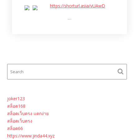
https://shorturl.asia/vUAwD
…
joker123
สล็อต168
สล็อตเว็บตรง แตกง่าย
สล็อตเว็บตรง
สล็อต66
https://www.jinda44.xyz