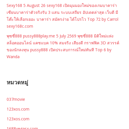
Sexy168 5 August 26 sexy168 เปิดมุมมองใหม่ของเกมบาคาร่า
เซียนบาคาร่าตัวจริงรับ 3 แสน ระบบเสถียร อัปเดตล่าสุด เว็บดี มี
โต๊ะให้เลือกเยอะ บาคาร่า สมัครง่าย ได้โปรไว Top 72 by Carrol
sexy168c.com
พุซซี่888 pussy888play.me 5 July 2569 พุซซี่888 มิติใหม่แห่ง
สล็อตออนไลน์ แคชแบค 10% สมจริง เสียงดี กราฟฟิค 3D สวรรค์
ของนักลงทุน pussy888 เปิดประสบการณ์ใหม่ทันที Top 6 by
Wanda
หมวดหมู่
037movie
123xos.com
123xos.com
1688vegasx.com