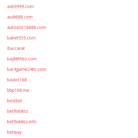
asb9999.com
audi688.com
autoslot16888.com
babet555.com
Baccarat
baj88thbz.com
bar4game24hr.com
baslot168
bbp168.me
bestbet
betflixtikto
betflixtikto.info
betway