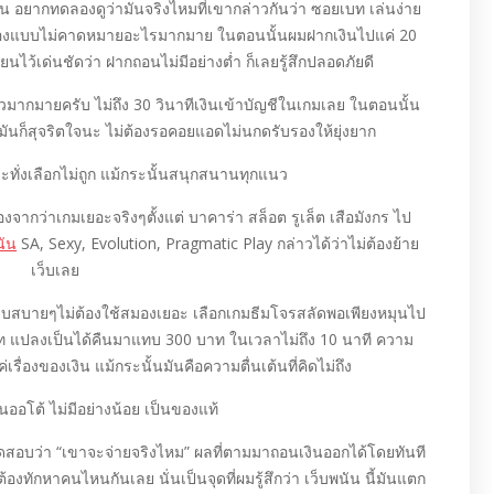
น อยากทดลองดูว่ามันจริงไหมที่เขากล่าวกันว่า ซอยเบท เล่นง่าย
กมองแบบไม่คาดหมายอะไรมากมาย ในตอนนั้นผมฝากเงินไปแค่ 20
ยนไว้เด่นชัดว่า ฝากถอนไม่มีอย่างต่ำ ก็เลยรู้สึกปลอดภัยดี
มากมายครับ ไม่ถึง 30 วินาทีเงินเข้าบัญชีในเกมเลย ในตอนนั้น
มันก็สุจริตใจนะ ไม่ต้องรอคอยแอดไม่นกดรับรองให้ยุ่งยาก
ทั่งเลือกไม่ถูก แม้กระนั้นสนุกสนานทุกแนว
่องจากว่าเกมเยอะจริงๆตั้งแต่ บาคาร่า สล็อต รูเล็ต เสือมังกร ไป
นัน
SA, Sexy, Evolution, Pragmatic Play กล่าวได้ว่าไม่ต้องย้าย
เว็บเลย
บบสบายๆไม่ต้องใช้สมองเยอะ เลือกเกมธีมโจรสลัดพอเพียงหมุนไป
บาท แปลงเป็นได้คืนมาแทบ 300 บาท ในเวลาไม่ถึง 10 นาที ความ
ค่เรื่องของเงิน แม้กระนั้นมันคือความตื่นเต้นที่คิดไม่ถึง
ออโต้ ไม่มีอย่างน้อย เป็นของแท้
อทดสอบว่า “เขาจะจ่ายจริงไหม” ผลที่ตามมาถอนเงินออกได้โดยทันที
้องทักหาคนไหนกันเลย นั่นเป็นจุดที่ผมรู้สึกว่า เว็บพนัน นี้มันแตก