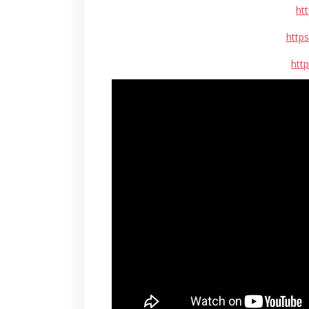
htt
https
htt