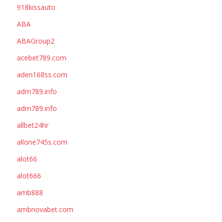
918kissauto
ABA
ABAGroup2
acebet789.com
aden168ss.com
adm789.info
adm789.info
allbet24hr
allone745s.com
alot66
alot666
amb888
ambnovabet.com