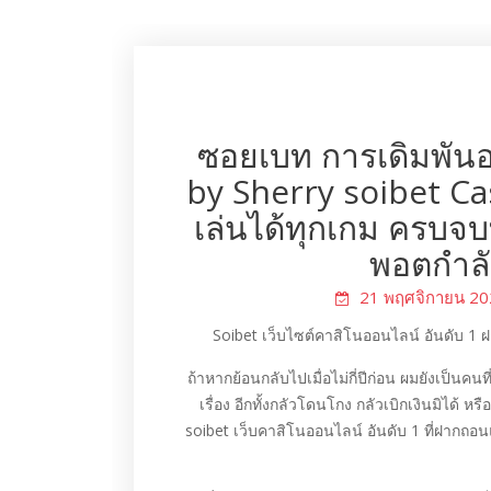
ซอยเบท การเดิมพันออน
by Sherry soibet Ca
เล่นได้ทุกเกม ครบจบท
พอตกำลั
21 พฤศจิกายน 2
Soibet เว็บไซต์คาสิโนออนไลน์ อันดับ 1 ฝ
ถ้าหากย้อนกลับไปเมื่อไม่กี่ปีก่อน ผมยังเป็นค
เรื่อง อีกทั้งกลัวโดนโกง กลัวเบิกเงินมิได้ 
soibet เว็บคาสิโนออนไลน์ อันดับ 1 ที่ฝากถอ