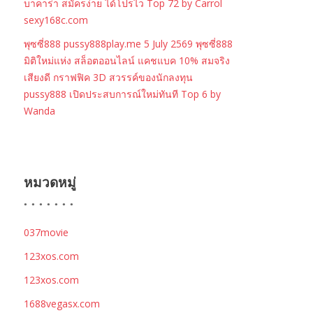
บาคาร่า สมัครง่าย ได้โปรไว Top 72 by Carrol
sexy168c.com
พุซซี่888 pussy888play.me 5 July 2569 พุซซี่888
มิติใหม่แห่ง สล็อตออนไลน์ แคชแบค 10% สมจริง
เสียงดี กราฟฟิค 3D สวรรค์ของนักลงทุน
pussy888 เปิดประสบการณ์ใหม่ทันที Top 6 by
Wanda
หมวดหมู่
037movie
123xos.com
123xos.com
1688vegasx.com