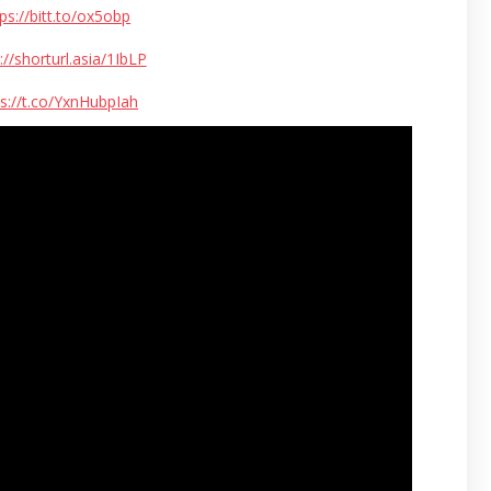
ps://bitt.to/ox5obp
://shorturl.asia/1IbLP
ps://t.co/YxnHubpIah