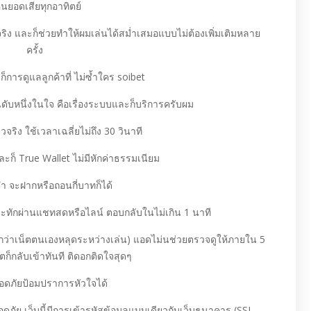
คืนยอดเสียทุกอาทิตย์
ด้จริง และก็ช่วยทำให้ผมเล่นได้สม่ำเสมอแบบไม่ต้องเพิ่มเติมหลาย
ครั้ง
ารดูแลลูกค้าที่ ไม่ซ้ำใคร soibet
 อันดับหนึ่งในใจ คือเรื่องระบบและก็บริการครับผม
จริง ใช้เวลาเฉลี่ยไม่ถึง 30 วินาที
ะก็ True Wallet ไม่มีหักค่าธรรมเนียม
นต่ำ จะฝากหรือถอนกี่บาทก็ได้
าจะทักผ่านแชทสดหรือไลน์ ตอบกลับในไม่เกิน 1 นาที
จากว่าเน็ตตนเองหลุดระหว่างเล่น) แอดไม่นช่วยตรวจดูให้ภายใน 5
ตก็กลับเข้าทันที ติดอกติดใจสุดๆ
ดภัยป้อมปราการหัวใจได้
ดภัย เว็บนี้มีการเข้ารหัสข้อมูลแบบเดียวกับเว็บธนาคาร (SSL