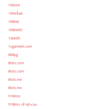
168slot
168สล็อต
188bet
188betth
1xbetth
1xgameth.com
888pg
8lots.com
8lots.com
8lots.me
8lots.me
918Kiss
918kiss เข้าสู่ระบบ