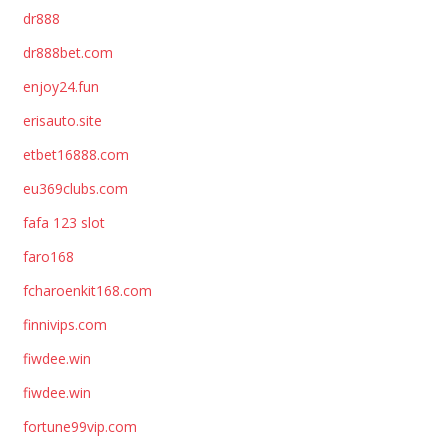
dr888
dr888bet.com
enjoy24.fun
erisauto.site
etbet16888.com
eu369clubs.com
fafa 123 slot
faro168
fcharoenkit168.com
finnivips.com
fiwdee.win
fiwdee.win
fortune99vip.com