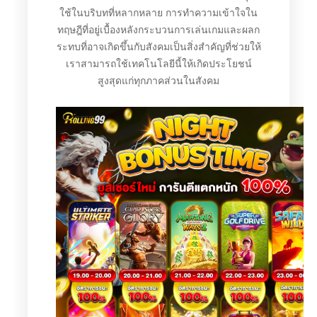
ใช้ในบริบทที่หลากหลาย การทำความเข้าใจใน
ทฤษฎีที่อยู่เบื้องหลังกระบวนการเล่นเกมและผลก
ระทบที่อาจเกิดขึ้นกับสังคมเป็นสิ่งสำคัญที่ช่วยให้
เราสามารถใช้เทคโนโลยีนี้ให้เกิดประโยชน์
สูงสุดแก่ทุกภาคส่วนในสังคม