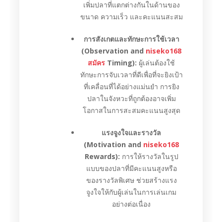
เพิ่มปลาที่แตกต่างกันในด้านของ
ขนาด ความเร็ว และคะแนนสะสม
การสังเกตและทักษะการใช้เวลา
(Observation and
niseko168
สมัคร
Timing):
ผู้เล่นต้องใช้
ทักษะการจับเวลาที่ดีเพื่อที่จะยิงเป้า
ที่เคลื่อนที่ได้อย่างแม่นยำ การยิง
ปลาในจังหวะที่ถูกต้องอาจเพิ่ม
โอกาสในการสะสมคะแนนสูงสุด
แรงจูงใจและรางวัล
(Motivation and
niseko168
Rewards):
การให้รางวัลในรูป
แบบของปลาที่มีคะแนนสูงหรือ
ของรางวัลพิเศษ ช่วยสร้างแรง
จูงใจให้กับผู้เล่นในการเล่นเกม
อย่างต่อเนื่อง