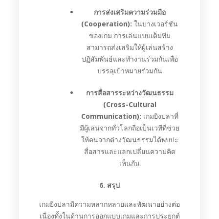
การส่งเสริมความร่วมมือ
(Cooperation):
ในบางเวอร์ชัน
ของเกม การเล่นแบบเต็มทีม
สามารถส่งเสริมให้ผู้เล่นสร้าง
ปฏิสัมพันธ์และทำงานร่วมกันเพื่อ
บรรลุเป้าหมายร่วมกัน
การสื่อสารระหว่างวัฒนธรรม
(Cross-Cultural
Communication):
เกมยิงปลาที่
มีผู้เล่นจากทั่วโลกถือเป็นเวทีที่ช่วย
ให้คนจากต่างวัฒนธรรมได้พบปะ
สื่อสารและแลกเปลี่ยนความคิด
เห็นกัน
6. สรุป
เกมยิงปลามีความหลากหลายและพัฒนาอย่างต่อ
เนื่องทั้งในด้านการออกแบบเกมและการประยุกต์