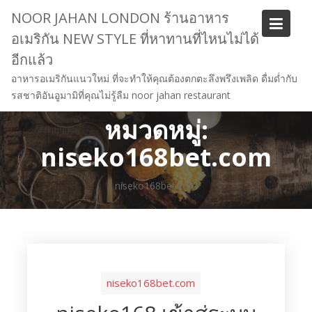
Skip
NOOR JAHAN LONDON ร้านอาหาร
to
อเมริกัน NEW STYLE ที่หาทานที่ไหนไม่ได้
content
อีกแล้ว
อาหารอเมริกันแนวใหม่ ที่จะทำให้คุณต้องตกตะลึงพรึงเพลิด ดื่มด่ำกับ
รสชาติอันอูมามิที่คุณไม่รู้ลืม noor jahan restaurant
หมวดหมู่:
niseko168bet.com
niseko168bet.com
niseko168bet.com