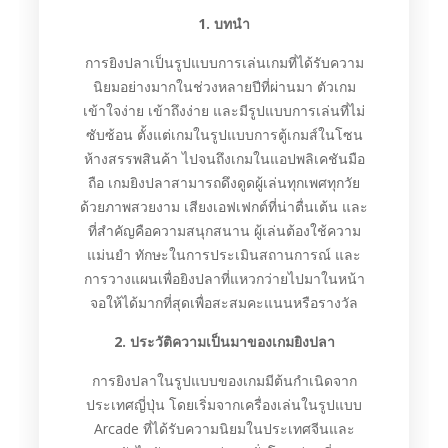
1. บทนำ
การยิงปลาเป็นรูปแบบการเล่นเกมที่ได้รับความ
นิยมอย่างมากในช่วงหลายปีที่ผ่านมา ตัวเกม
เข้าใจง่าย เข้าถึงง่าย และมีรูปแบบการเล่นที่ไม่
ซับซ้อน ตั้งแต่เกมในรูปแบบการตู้เกมส์ในโซน
ห้างสรรพสินค้า ไปจนถึงเกมในแอปพลิเคชันมือ
ถือ เกมยิงปลาสามารถดึงดูดผู้เล่นทุกเพศทุกวัย
ด้วยภาพสวยงาม เสียงเอฟเฟกต์ที่น่าตื่นเต้น และ
ที่สำคัญคือความสนุกสนาน ผู้เล่นต้องใช้ความ
แม่นยำ ทักษะในการประเมินสถานการณ์ และ
การวางแผนเพื่อยิงปลาที่แหวกว่ายไปมาในหน้า
จอให้ได้มากที่สุดเพื่อสะสมคะแนนหรือรางวัล
2. ประวัติความเป็นมาของเกมยิงปลา
การยิงปลาในรูปแบบของเกมมีต้นกำเนิดจาก
ประเทศญี่ปุ่น โดยเริ่มจากเครื่องเล่นในรูปแบบ
Arcade ที่ได้รับความนิยมในประเทศจีนและ