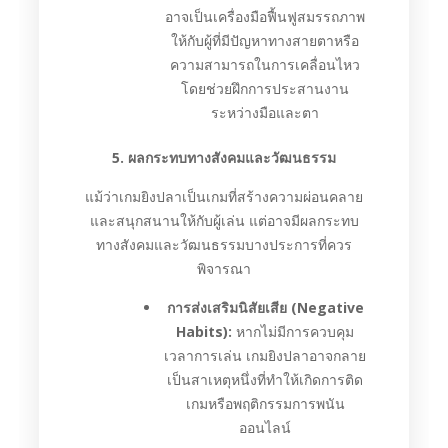
อาจเป็นเครื่องมือฟื้นฟูสมรรถภาพ
ให้กับผู้ที่มีปัญหาทางสายตาหรือ
ความสามารถในการเคลื่อนไหว
โดยช่วยฝึกการประสานงาน
ระหว่างมือและตา
5. ผลกระทบทางสังคมและวัฒนธรรม
แม้ว่าเกมยิงปลาเป็นเกมที่สร้างความผ่อนคลาย
และสนุกสนานให้กับผู้เล่น แต่อาจมีผลกระทบ
ทางสังคมและวัฒนธรรมบางประการที่ควร
พิจารณา
การส่งเสริมนิสัยเสีย (Negative
Habits):
หากไม่มีการควบคุม
เวลาการเล่น เกมยิงปลาอาจกลาย
เป็นสาเหตุหนึ่งที่ทำให้เกิดการติด
เกมหรือพฤติกรรมการพนัน
ออนไลน์