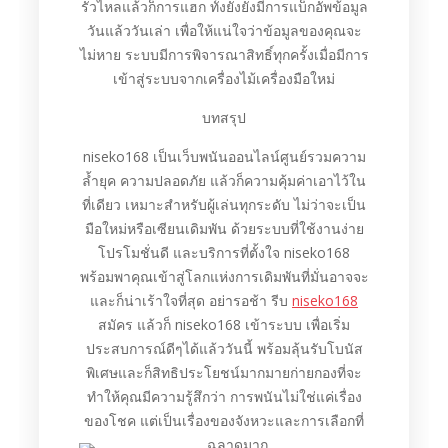
รั่วไหลแล้วก็การแฮก ทั้งยังยังมีการแบ็กอัพข้อมูล
วันแล้ววันเล่า เพื่อให้แน่ใจว่าข้อมูลของคุณจะ
ไม่หาย ระบบมีการพิจารณาสิทธิ์ทุกครั้งเมื่อมีการ
เข้าสู่ระบบจากเครื่องไม้เครื่องมือใหม่
บทสรุป
niseko168 เป็นเว็บพนันออนไลน์ศูนย์รวมความ
ล้ำยุค ความปลอดภัย แล้วก็ความคุ้มค่าเอาไว้ใน
ที่เดียว เหมาะสำหรับผู้เล่นทุกระดับ ไม่ว่าจะเป็น
มือใหม่หรือเซียนเดิมพัน ด้วยระบบที่ใช้งานง่าย
โปรโมชั่นดี และบริการที่ตั้งใจ niseko168
พร้อมพาคุณเข้าสู่โลกแห่งการเดิมพันที่มั่นอาจจะ
และก็น่าเร้าใจที่สุด อย่ารอช้า รีบ
niseko168
สมัคร แล้วก็ niseko168 เข้าระบบ เพื่อเริ่ม
ประสบการณ์ดีๆได้แล้ววันนี้ พร้อมลุ้นรับโบนัส
พิเศษและก็สิทธิประโยชน์มากมายก่ายกองที่จะ
ทำให้คุณมีความรู้สึกว่า การพนันไม่ใช่แค่เรื่อง
ของโชค แต่เป็นเรื่องของจังหวะและการเลือกที่
ฉลาดมาก