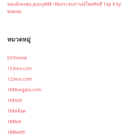
ของนักลงทุน pussy888 เปิดประสบการณ์ใหม่ทันที Top 6 by
Wanda
หมวดหมู่
037movie
123xos.com
123xos.com
1688vegasx.com
168slot
168สล็อต
188bet
188betth