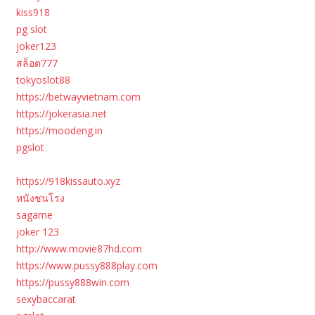
kiss918
pg slot
joker123
สล็อต777
tokyoslot88
https://betwayvietnam.com
https://jokerasia.net
https://moodeng.in
pgslot
https://918kissauto.xyz
หนังชนโรง
sagame
joker 123
http://www.movie87hd.com
https://www.pussy888play.com
https://pussy888win.com
sexybaccarat