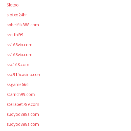
Slotxo
slotxo24hr
spbetflik888.com
sretthi99
ss168vip.com
ss168vip.com
ssc168.com
ssc915casino.com
ssgame666
starrich99.com
stellabet789.com
sudyod888s.com
sudyod888s.com