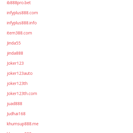
ib888pro.bet
infyplus888.com
infyplus888.info
item388.com
Jinda55
jinda888
Joker123
joker123auto
joker123th
Joker123th.com
juad888
Judhai168
khumsup888.me