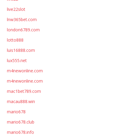
live22slot
lnw365bet.com
london6789.com
lotto888
luis16888.com
lux555.net
m4newonline.com
m4newonline.com
mac1bet789.com
macau888.win
mario678
mario678.club
mario678.info