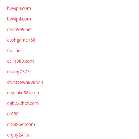
bwvip4.com
bwvip4.com
carlo999.net
cashgame168
Casino
cc11388.com
chang7777
chinatown888.win
cupcake88x.com
dgb222hot.com
dr888
dr888bet.com
enjoy24.fun