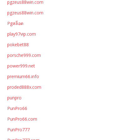
pgzeus88win.com
pgzeus88win.com
Pgสล็อต
play97vip.com
pokebet88
porsche999.com
power999.net
premium66.info
proded888x.com
punpro
PunPro66
PunPro66.com
PunPro777