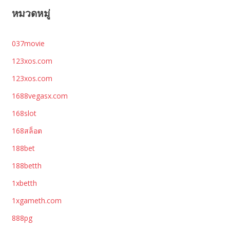
หมวดหมู่
037movie
123xos.com
123xos.com
1688vegasx.com
168slot
168สล็อต
188bet
188betth
1xbetth
1xgameth.com
888pg