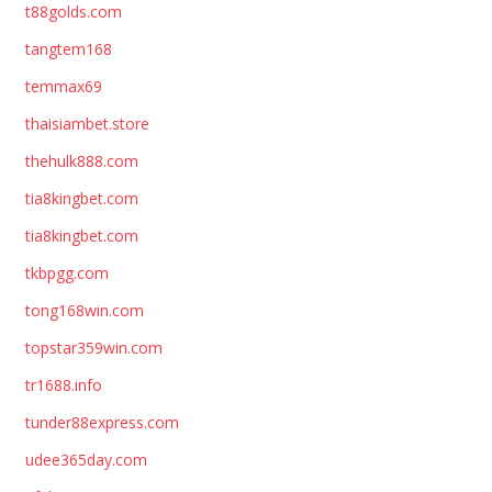
t88golds.com
tangtem168
temmax69
thaisiambet.store
thehulk888.com
tia8kingbet.com
tia8kingbet.com
tkbpgg.com
tong168win.com
topstar359win.com
tr1688.info
tunder88express.com
udee365day.com