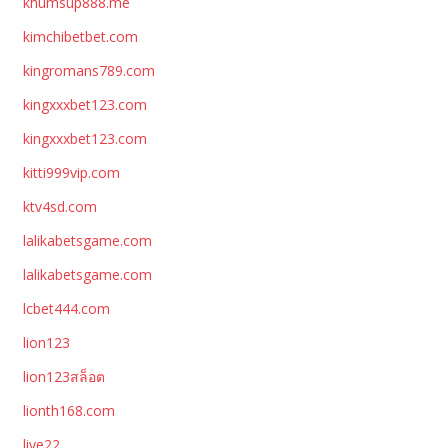
khumsup888.me
kimchibetbet.com
kingromans789.com
kingxxxbet123.com
kingxxxbet123.com
kitti999vip.com
ktv4sd.com
lalikabetsgame.com
lalikabetsgame.com
lcbet444.com
lion123
lion123สล็อต
lionth168.com
live22