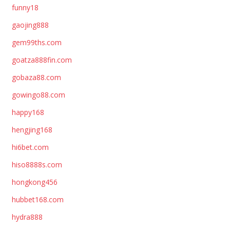
funny18
gaojing888
gem99ths.com
goatza888fin.com
gobaza88.com
gowingo88.com
happy168
hengjing168
hi6bet.com
hiso8888s.com
hongkong456
hubbet168.com
hydra888