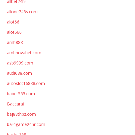
allbet24hr
allone745s.com
alot66
alot666
amb888
ambnovabet.com
asb9999.com
audi688.com
autoslot16888.com
babet555.com
Baccarat
baj88thbz.com
bar4game24hr.com
baslot168