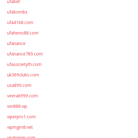
ufabet
ufabombx
ufad168.com
ufaheno88.com
ufanance
ufanance789.com
ufasocietyth.com
uk369clubs.com
usa899.com
veera6999.com
ver888.vip
viperpro1.com
vipmgm8.net
visdomm.com