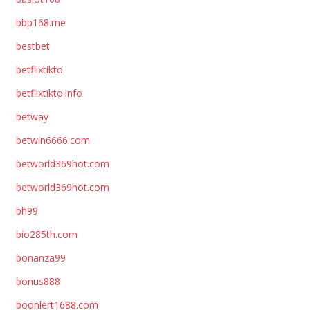
bbp168.me
bestbet
betflixtikto
betflixtikto.info
betway
betwin6666.com
betworld369hot.com
betworld369hot.com
bh99
bio285th.com
bonanza99
bonus888
boonlert1688.com