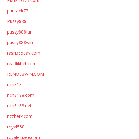
PunPro777.com
puntaek77
Pussy888
pussy888fun
pussy888win
rasri365day.com
realflikbet.com
RENO88WIN.COM
rich818
rich8188.com
rich8188.net
rizzbetx.com
royal558
royaleluxee.com