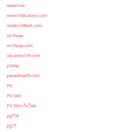
nbwin.me
nemo168casino.com
niseko168bet.com
no1huay
no1huay.com
okcasino159.com
p2vvip
pananthai99.com
PG
PG Slot
PG Slot เว็บใหม่
pg718
pg77