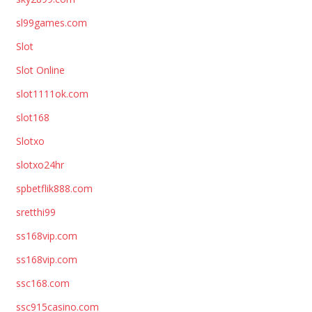
sl99games.com
Slot
Slot Online
slot1111ok.com
slot168
Slotxo
slotxo24hr
spbetflik888.com
sretthi99
ss168vip.com
ss168vip.com
ssc168.com
ssc915casino.com