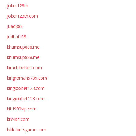
joker123th
Joker123th.com
juad888
Judhai168
khumsup888.me
khumsup888.me
kimchibetbet.com
kingromans789.com
kingxxxbet123.com
kingxxxbet123.com
kitti999vip.com
ktv4sd.com
lalikabetsgame.com