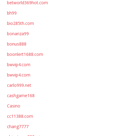
betworld369hot.com
bh99
bio285th.com
bonanza99
bonus888
boonlert1688.com
bwvip4.com
bwvip4.com
carlo999.net
cashgame168
Casino
cc11388.com
chang7777