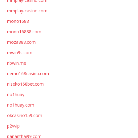
mmplay-casino.com
mmplay-casino.com
mono1688
mono16888.com
moza888.com
mwin9s.com
nbwin.me
nemo168casino.com
niseko168bet.com
no1huay
no1huay.com
okcasino159.com
p2vvip
pananthai99.com