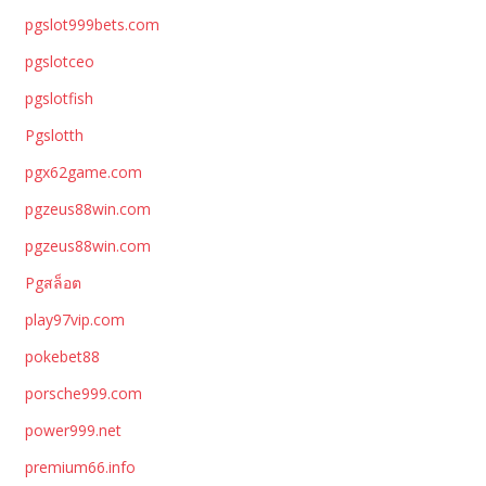
pgslot999bets.com
pgslotceo
pgslotfish
Pgslotth
pgx62game.com
pgzeus88win.com
pgzeus88win.com
Pgสล็อต
play97vip.com
pokebet88
porsche999.com
power999.net
premium66.info