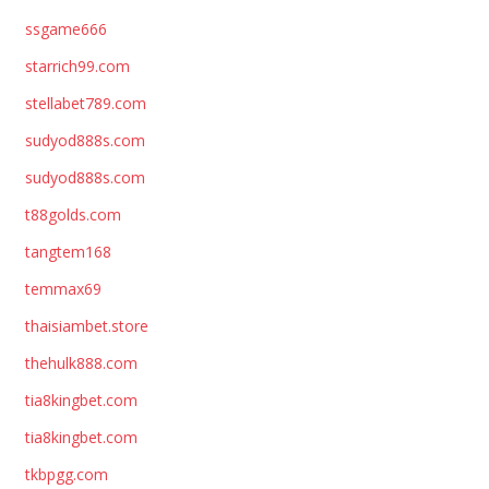
ssgame666
starrich99.com
stellabet789.com
sudyod888s.com
sudyod888s.com
t88golds.com
tangtem168
temmax69
thaisiambet.store
thehulk888.com
tia8kingbet.com
tia8kingbet.com
tkbpgg.com