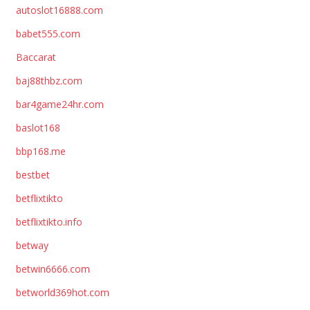
autoslot16888.com
babet555.com
Baccarat
baj88thbz.com
bar4game24hr.com
baslot168
bbp168.me
bestbet
betflixtikto
betflixtikto.info
betway
betwin6666.com
betworld369hot.com