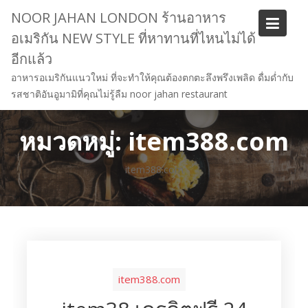
Skip
NOOR JAHAN LONDON ร้านอาหาร
to
อเมริกัน NEW STYLE ที่หาทานที่ไหนไม่ได้
content
อีกแล้ว
อาหารอเมริกันแนวใหม่ ที่จะทำให้คุณต้องตกตะลึงพรึงเพลิด ดื่มด่ำกับ
รสชาติอันอูมามิที่คุณไม่รู้ลืม noor jahan restaurant
หมวดหมู่:
item388.com
item388.com
item388.com