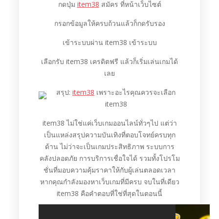
กดปุ่ม
item38
สมัคร ที่หน้าเว็บไซต์
กรอกข้อมูลให้ครบถ้วนแล้วก็กดรับรอง
เข้าระบบผ่าน item38 เข้าระบบ
เลือกรับ item38 เครดิตฟรี แล้วก็เริ่มเล่นเกมได้
เลย
สรุป:
item38
เพราะอะไรคุณควรจะเลือก
item38
item38 ไม่ใช่แค่เว็บเกมออนไลน์ทั่วๆไป แต่ว่า
เป็นแหล่งสรุปความบันเทิงที่ตอบโจทย์ครบทุก
ด้าน ไม่ว่าจะเป็นเกมประสิทธิภาพ ระบบการ
คลังปลอดภัย การบริการเชื่อใจได้ รวมทั้งโปรโม
ชั่นที่มอบความคุ้มราคาให้กับผู้เล่นตลอดเวลา
หากคุณกำลังมองหาเว็บเกมที่มีครบ จบในที่เดียว
item38 คือคำตอบที่ใช่ที่สุดในตอนนี้