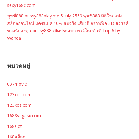
sexy168c.com
พุซซี่888 pussy888play.me 5 July 2569 พุซซี่888 มิติใหม่แห่ง
สล็อตออนไลน์ แคชแบค 10% สมจริง เสียงดี กราฟฟิค 3D สวรรค์
ของนักลงทุน pussy888 เปิดประสบการณ์ใหม่ทันที Top 6 by
Wanda
หมวดหมู่
037movie
123xos.com
123xos.com
1688vegasx.com
168slot
168สล็อต