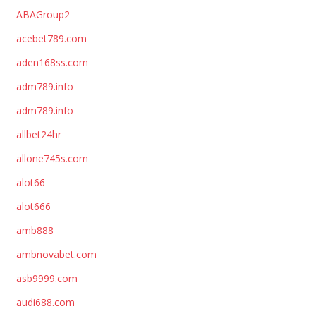
ABAGroup2
acebet789.com
aden168ss.com
adm789.info
adm789.info
allbet24hr
allone745s.com
alot66
alot666
amb888
ambnovabet.com
asb9999.com
audi688.com