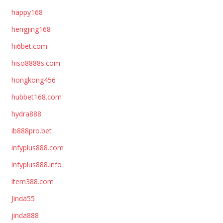
happy168
hengjing168
hi6bet.com
hiso8888s.com
hongkong456
hubbet168.com
hydra888
ib888pro.bet
infyplus888.com
infyplus888.info
item388.com
Jinda55
jinda888