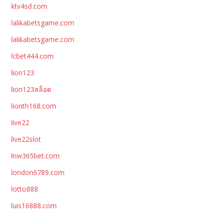
ktv4sd.com
lalikabetsgame.com
lalikabetsgame.com
lcbet444.com
lion123
lion123สล็อต
lionth168.com
live22
live22slot
lnw365bet.com
london6789.com
lotto888
luis16888.com