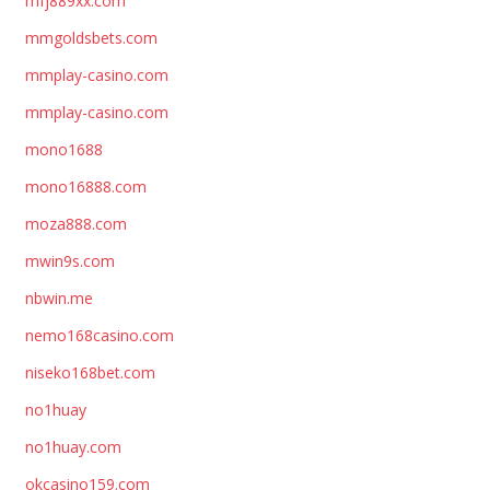
mfj889xx.com
mmgoldsbets.com
mmplay-casino.com
mmplay-casino.com
mono1688
mono16888.com
moza888.com
mwin9s.com
nbwin.me
nemo168casino.com
niseko168bet.com
no1huay
no1huay.com
okcasino159.com