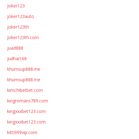
Joker123
joker123auto
joker123th
Joker123th.com
juad888
Judhai168
khumsup888.me
khumsup888.me
kimchibetbet.com
kingromans789.com
kingxxxbet123.com
kingxxxbet123.com
kitti999vip.com