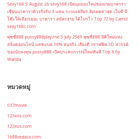
Sexy168 5 August 26 sexy168 เปิดมุมมองใหม่ของเกมบาคาร่า
เซียนบาคาร่าตัวจริงรับ 3 แสน ระบบเสถียร อัปเดตล่าสุด เว็บดี มี
โต๊ะให้เลือกเยอะ บาคาร่า สมัครง่าย ได้โปรไว Top 72 by Carrol
sexy168c.com
พุซซี่888 pussy888play.me 5 July 2569 พุซซี่888 มิติใหม่แห่ง
สล็อตออนไลน์ แคชแบค 10% สมจริง เสียงดี กราฟฟิค 3D สวรรค์
ของนักลงทุน pussy888 เปิดประสบการณ์ใหม่ทันที Top 6 by
Wanda
หมวดหมู่
037movie
123xos.com
123xos.com
1688vegasx.com