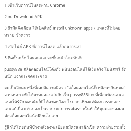
1.เข้าเว็บดาวน์โหลดผ่าน Chrome
2.กด Download APK
3.ถ้ามีแจ้งเตือน ให้เปิดสิทธิ์ Install unknown apps / แหล่งที่ไม่เคย
ทราบ ชั่วคราว
4.เปิดไฟล์ APK ที่ดาวน์โหลด แล้วกด Install
5.ติดตั้งเสร็จ ไอคอนแอปจะขึ้นหน้าโฮมทันที
pussy888 สล็อตออนไลน์โด่งดัง พนันออนไลน์ได้เงินจริง โบนัสฟรี จัด
หนัก แจกกระจัดกระจาย
ผมเป็นอีกคนหนึ่งที่เคยมีความคิดว่า “สล็อตออนไลน์ก็เหมือนๆกันหมด”
จวบจนกระทั่งได้มาทดลองเล่นกับเว็บ pussy888fun ที่เพื่อนพ้องเสนอ
แนะให้รู้จัก ตอนต้นก็มิได้คาดหวังอะไรมาก เพียงแค่ต้องการทดลอง
เล่นแก้เบื่อ แต่แปลงเป็นว่าประสบการณ์คราวนั้นทำให้มุมมองของผม
ต่อสล็อตออนไลน์เปลี่ยนไปเลย
รู้สึกได้โดยทันทีข้างหลังลงทะเบียนสมัครสมาชิกเป็น ความง่ายรวมทั้ง