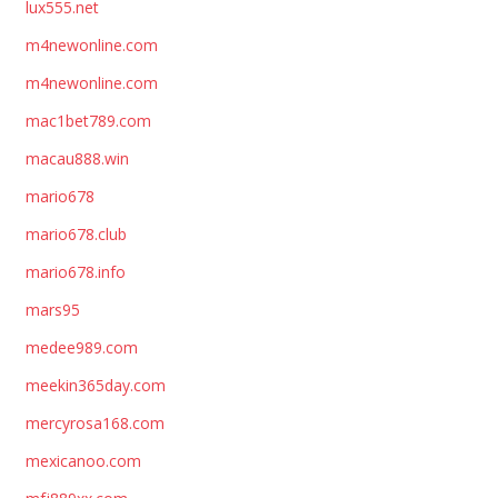
lux555.net
m4newonline.com
m4newonline.com
mac1bet789.com
macau888.win
mario678
mario678.club
mario678.info
mars95
medee989.com
meekin365day.com
mercyrosa168.com
mexicanoo.com