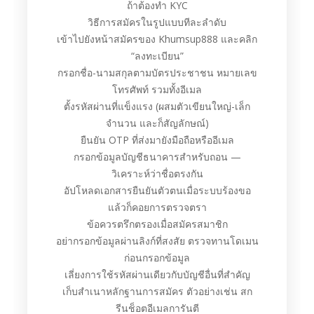
ถ้าต้องทำ KYC
วิธีการสมัครในรูปแบบทีละลำดับ
เข้าไปยังหน้าสมัครของ Khumsup888 และคลิก
“ลงทะเบียน”
กรอกชื่อ-นามสกุลตามบัตรประชาชน หมายเลข
โทรศัพท์ รวมทั้งอีเมล
ตั้งรหัสผ่านที่แข็งแรง (ผสมตัวเขียนใหญ่-เล็ก
จำนวน และก็สัญลักษณ์)
ยืนยัน OTP ที่ส่งมายังมือถือหรืออีเมล
กรอกข้อมูลบัญชีธนาคารสำหรับถอน —
วิเคราะห์ว่าชื่อตรงกัน
อัปโหลดเอกสารยืนยันตัวตนเมื่อระบบร้องขอ
แล้วก็คอยการตรวจตรา
ข้อควรตรึกตรองเมื่อสมัครสมาชิก
อย่ากรอกข้อมูลผ่านลิงก์ที่สงสัย ตรวจทานโดเมน
ก่อนกรอกข้อมูล
เลี่ยงการใช้รหัสผ่านเดียวกับบัญชีอื่นที่สำคัญ
เก็บสำเนาหลักฐานการสมัคร ตัวอย่างเช่น สก
รีนช็อตอีเมลการันตี