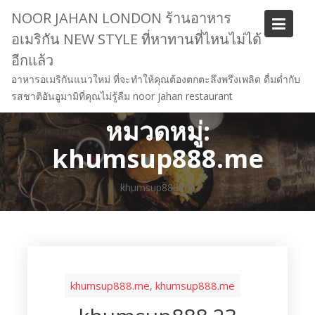
Skip
NOOR JAHAN LONDON ร้านอาหาร
to
อเมริกัน NEW STYLE ที่หาทานที่ไหนไม่ได้
content
อีกแล้ว
อาหารอเมริกันแนวใหม่ ที่จะทำให้คุณต้องตกตะลึงพรึงเพลิด ดื่มด่ำกับ
รสชาติอันอูมามิที่คุณไม่รู้ลืม noor jahan restaurant
หมวดหมู่:
khumsup888.me
khumsup888.me
khumsup888.me
khumsup888.me
,