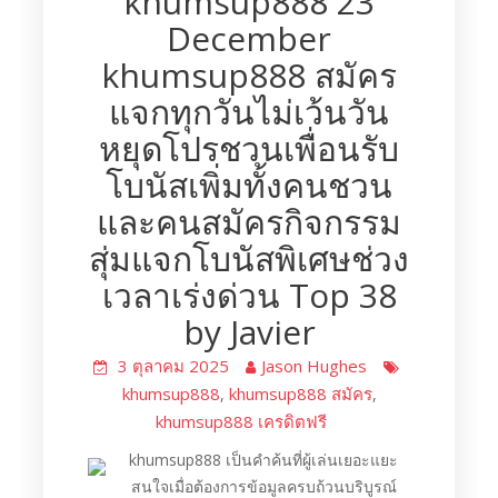
khumsup888 23
December
khumsup888 สมัคร
แจกทุกวันไม่เว้นวัน
หยุดโปรชวนเพื่อนรับ
โบนัสเพิ่มทั้งคนชวน
และคนสมัครกิจกรรม
สุ่มแจกโบนัสพิเศษช่วง
เวลาเร่งด่วน Top 38
by Javier
3 ตุลาคม 2025
Jason Hughes
khumsup888
khumsup888 สมัคร
,
,
khumsup888 เครดิตฟรี
khumsup888 เป็นคำค้นที่ผู้เล่นเยอะแยะ
สนใจเมื่อต้องการข้อมูลครบถ้วนบริบูรณ์