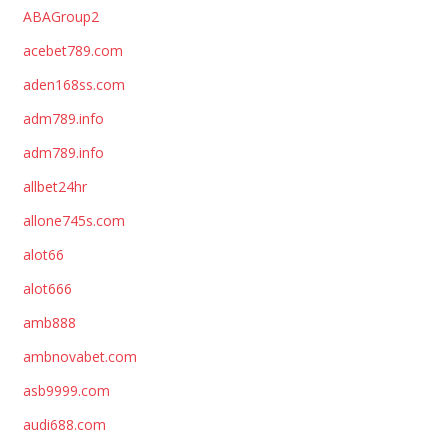
ABAGroup2
acebet789.com
aden168ss.com
adm789.info
adm789.info
allbet24hr
allone745s.com
alot66
alot666
amb888
ambnovabet.com
asb9999.com
audi688.com