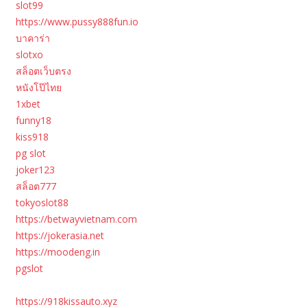
slot99
https://www.pussy888fun.io
บาคาร่า
slotxo
สล็อตเว็บตรง
หนังโป๊ไทย
1xbet
funny18
kiss918
pg slot
joker123
สล็อต777
tokyoslot88
https://betwayvietnam.com
https://jokerasia.net
https://moodeng.in
pgslot
https://918kissauto.xyz