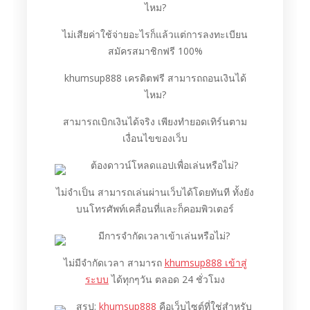
ไหม?
ไม่เสียค่าใช้จ่ายอะไรก็แล้วแต่การลงทะเบียน
สมัครสมาชิกฟรี 100%
khumsup888 เครดิตฟรี สามารถถอนเงินได้
ไหม?
สามารถเบิกเงินได้จริง เพียงทำยอดเทิร์นตาม
เงื่อนไขของเว็บ
ต้องดาวน์โหลดแอปเพื่อเล่นหรือไม่?
ไม่จำเป็น สามารถเล่นผ่านเว็บได้โดยทันที ทั้งยัง
บนโทรศัพท์เคลื่อนที่และก็คอมพิวเตอร์
มีการจำกัดเวลาเข้าเล่นหรือไม่?
ไม่มีจำกัดเวลา สามารถ
khumsup888 เข้าสู่
ระบบ
ได้ทุกๆวัน ตลอด 24 ชั่วโมง
สรุป:
khumsup888
คือเว็บไซต์ที่ใช่สำหรับ