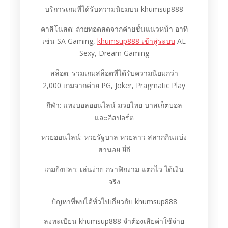
บริการเกมที่ได้รับความนิยมบน khumsup888
คาสิโนสด: ถ่ายทอดสดจากค่ายชั้นแนวหน้า อาทิ
เช่น SA Gaming,
khumsup888 เข้าสู่ระบบ
AE
Sexy, Dream Gaming
สล็อต: รวมเกมสล็อตที่ได้รับความนิยมกว่า
2,000 เกมจากค่าย PG, Joker, Pragmatic Play
กีฬา: แทงบอลออนไลน์ มวยไทย บาสเก็ตบอล
และอีสปอร์ต
หวยออนไลน์: หวยรัฐบาล หวยลาว สลากกินแบ่ง
ฮานอย ยี่กี
เกมยิงปลา: เล่นง่าย กราฟิกงาม แตกไว ได้เงิน
จริง
ปัญหาที่พบได้ทั่วไปเกี่ยวกับ khumsup888
ลงทะเบียน khumsup888 จำต้องเสียค่าใช้จ่าย