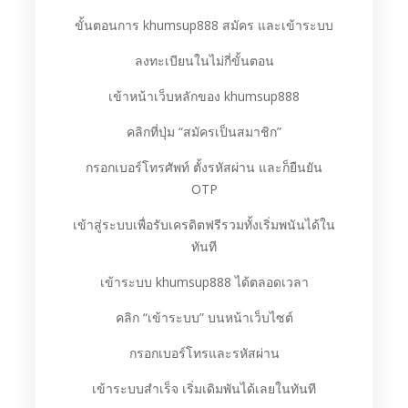
ขั้นตอนการ khumsup888 สมัคร และเข้าระบบ
ลงทะเบียนในไม่กี่ขั้นตอน
เข้าหน้าเว็บหลักของ khumsup888
คลิกที่ปุ่ม “สมัครเป็นสมาชิก”
กรอกเบอร์โทรศัพท์ ตั้งรหัสผ่าน และก็ยืนยัน
OTP
เข้าสู่ระบบเพื่อรับเครดิตฟรีรวมทั้งเริ่มพนันได้ใน
ทันที
เข้าระบบ khumsup888 ได้ตลอดเวลา
คลิก “เข้าระบบ” บนหน้าเว็บไซต์
กรอกเบอร์โทรและรหัสผ่าน
เข้าระบบสำเร็จ เริ่มเดิมพันได้เลยในทันที