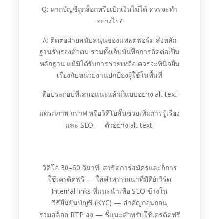
Q: หากบัญชีถูกล็อกหรือเบิกเงินไม่ได้ ควรจะทำ
อย่างไร?
A: ติดต่อฝ่ายสนับสนุนของแพลตฟอร์ม ส่งหลัก
ฐานรับรองตัวตน รวมทั้งเก็บบันทึกการติดต่อเป็น
หลักฐาน แม้มิได้รับการช่วยเหลือ ควรจะพินิจยื่น
เรื่องกับหน่วยงานปกป้องผู้ใช้ในพื้นที่
สื่อประกอบที่เสนอแนะแล้วก็แบบอย่าง alt text
แทรกภาพ กราฟ หรือวิดีโอสั้นช่วยเพิ่มการรู้เรื่อง
และ SEO — ตัวอย่าง alt text:
วิดีโอ 30–60 วินาที: สาธิตการสมัครและก็การ
ใช้เครดิตฟรี — ใส่คำพรรณนาที่มีคีย์เวิร์ด
Internal links ที่แนะนำเพื่อ SEO ข้างใน
วิธียืนยันบัญชี (KYC) — สำคัญก่อนถอน
รวมสล็อต RTP สูง — ชี้แนะสำหรับใช้เครดิตฟรี