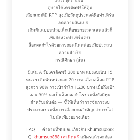
อุบายใช้เครดิตฟรีให้คุ้ม
เลือกเกมที่มี RTP สูงเมื่อวัตถุประสงค์คือทำเทิร์น
— ลดความผันแปร
เดิมพันแบบหน่วยเล็กเพื่อขยายเวลาเล่นแล้วก็
เพิ่มจังหวะทำเทิร์นครบ
ล็อกผลกำไรด้วยการถอนนิดหน่อยเมื่อประสบ
ความสำเร็จ
กรณีศึกษา (สั้น)
ผู้เล่น A รับเครดิตฟรี 300 บาท แบ่งงบเป็น 15
หน่วย เดิมพันหน่วยละ 20 บาท เลือกสล็อต RTP
สูงกว่า 96% วางเป้ากำไร 1,200 บาท เมื่อถึงเป้า
ถอน 50% ผลเป็นล็อกผลกำไรรวมทั้งยังมีทุน
สำหรับเล่นต่อ — ชี้ให้เห็นว่าการจัดการงบ
ประมาณรวมทั้งการเลือกเกมสำคัญกว่าการไล่
โบนัสเพียงอย่างเดียว
FAQ — คำถามที่พบบ่อยเกี่ยวกับ Khumsup888
Q:
khumsup888 เครดิตฟรี
สมัครแล้วจะต้อง