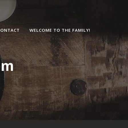
CONTACT
WELCOME TO THE FAMILY!
om