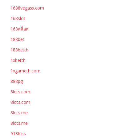
1688vegasx.com
168slot
168สล็อต
188bet
188betth
1xbetth
1xgameth.com
888pg
8lots.com
8lots.com
8lots.me
8lots.me
918Kiss