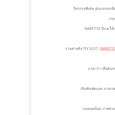
กิจกรรมพิเศษ สุ่มแจกเครดิต
เกม
BABET55 มีเกมให้เล
รวมค่ายดัง PG SLOT,
BABET5
บาคาร่า เสือมังก
เดิมพันฟุตบอล บาสเกต
เกมยอดนิยม ภาพสวย เ