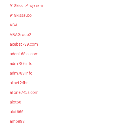
918kiss เข้าสู่ระบบ
918kissauto
ABA
ABAGroup2
acebet789.com
aden168ss.com
adm789.info
adm789.info
allbet24hr
allone745s.com
alot66
alot666
amb888