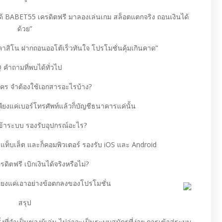
้ BABET55 เครดิตฟรี มาลองเล่นเกม สล็อตแตกจริง ถอนเงินได้
ด้วย”
คาสิโน ฝากถอนออโต้เร็วทันใจ โปรโมชั่นคุ้มเกินคาด”
 คำถามที่พบได้ทั่วไป
คร จำต้องใช้เอกสารอะไรบ้าง?
พียงแค่เบอร์โทรศัพท์แล้วก็บัญชีธนาคารแค่นั้น
้าระบบ รองรับอุปกรณ์อะไร?
ถือ แท็บเล็ต และก็คอมพิวเตอร์ รองรับ iOS และ Android
ิตฟรี เบิกเงินได้จริงหรือไม่?
เพียงแค่เอาอย่างข้อตกลงของโปรโมชั่น
สรุป
ที่จำเป็นของผู้เล่น ไม่ว่าจะเป็นระบบสมัครที่ง่าย การเข้าสู่ระบบ