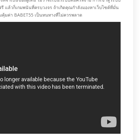
รี แล้วก็เกมพนันที่ครบวงจร ถ้าเกิดคุณกำลังมองหาเว็บไซต์ที่มั่น
มคุ้มค่า BABET55 เป็นหนทางที่ไม่ควรพลาด