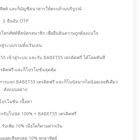
รศัพท์ และก็บัญชีธนาคารให้ครบถ้วนบริบูรณ์
3. ยืนยัน OTP
รศัพท์ที่สมัครสมาชิก เพื่อยืนยันความถูกต้องแน่ใจ
าสู่ระบบรวมทั้งเริ่มเล่น
5 เข้าสู่ระบบ และรับ BABET55 เครดิตฟรี ได้โดยทันที
ดิตฟรี และก็โปรโมชั่นสุดคุ้ม
คือการแจก BABET55 เครดิตฟรี และก็โบนัสมากไม่น้อยเลยทีเดียว
ดังแบบอย่าง:
โปรโมชั่น เนื้อหา
กรับโบนัส 100% + BABET55 เครดิตฟรี
รับเพิ่ม 10% เมื่อใดก็ตามฝากเงิน
นยอดเสียสูงสุด 10% ทุกอาทิตย์