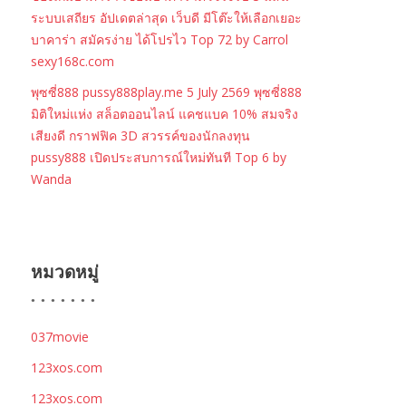
ระบบเสถียร อัปเดตล่าสุด เว็บดี มีโต๊ะให้เลือกเยอะ
บาคาร่า สมัครง่าย ได้โปรไว Top 72 by Carrol
sexy168c.com
พุซซี่888 pussy888play.me 5 July 2569 พุซซี่888
มิติใหม่แห่ง สล็อตออนไลน์ แคชแบค 10% สมจริง
เสียงดี กราฟฟิค 3D สวรรค์ของนักลงทุน
pussy888 เปิดประสบการณ์ใหม่ทันที Top 6 by
Wanda
หมวดหมู่
037movie
123xos.com
123xos.com