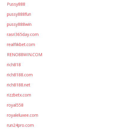
Pussy888
pussy888fun
pussy888win
rasri365day.com
realflikbet.com
RENO88WIN.COM
rich818
rich8188.com
rich8188.net
rizzbetx.com
royal558
royaleluxee.com
run24pro.com