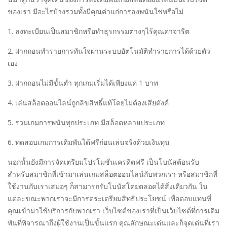
ของเรา มีอะไรบ้างรวมทั้งมีคุณค่าแก่การลงพนันใช่หรือไม่
1. ลงทะเบียนเป็นสมาชิกหรือทำธุรกรรมต่างๆไร้คุณค่าจารีต
2. ฝากถอนทำรายการทันใจผ่านระบบอัตโนมัติทำรายการได้ด้วยตัว
เอง
3. ฝากถอนไม่มีขั้นต่ำ ทุกเกมเริ่มได้เพียงแค่ 1 บาท
4. เล่นสล็อตออนไลน์ถูกลิขสิทธิ์แท้โดยไม่ต้องเสียตังค์
5. รวมเกมการพนันทุกประเภท มีสล็อตหลายประเภท
6. ทดสอบเกมการเดิมพันได้ฟรีก่อนเล่นจริงด้วยเงินทุน
นอกนั้นยังมีการจัดเตรียมโปรโมชั่นเครดิตฟรี เป็นโบนัสต้อนรับ
สำหรับสมาชิกที่เข้ามาเล่นเกมสล็อตออนไลน์กับพวกเรา หรือสมาชิกที่
ใช้งานกับเราเสมอๆ ก็สามารถรับโบนัสโดยตลอดได้สิ่งเดียวกัน ใน
แต่ละขณะพวกเราจะมีการตระเตรียมสิทธิประโยชน์ เพื่อตอบแทนที่
คุณเข้ามาใช้บริการกับพวกเรา เว็บไซต์ของเราที่เป็นเว็บไซต์ที่การเดิม
พันที่พิจารณาถึงผู้ใช้งานเป็นขั้นแรก คุณลักษณะเด่นและก็จุดเด่นที่เรา