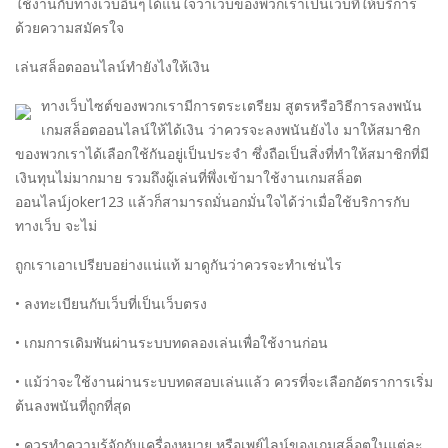
ใช้งานกับทางเว็บอื่นๆได้แน่ใจว่าเว็บของพวกเราเป็นเว็บที่ให้บริการ
ด้วยความสมัครใจ
เล่นสล็อตออนไลน์ทำยังไงให้เงิน
ทางเว็บไซต์ของพวกเรามีการตระเตรียม สูตรหรือวิธีการลงพนัน
เกมสล็อตออนไลน์ให้ได้เงิน ว่าควรจะลงพนันยังไง มาให้สมาชิก
ของพวกเราได้เลือกใช้กันอยู่เป็นประจำ ซึ่งถือเป็นสิ่งที่ทำให้สมาชิกที่มี
เงินทุนไม่มากมาย รวมถึงผู้เล่นที่พึ่งเข้ามาใช้งานเกมสล็อต
ออนไลน์joker123 แล้วก็สามารถมั่นอกมั่นใจได้ว่าเมื่อใช้บริการกับ
ทางเว็บ จะไม่
ถูกเราเอาเปรียบอย่างแน่แท้ มาดูกันว่าควรจะทำเช่นไร
• ลงทะเบียนกับเว็บที่เป็นเว็บตรง
• เกมการเดิมพันผ่านระบบทดลองเล่นเพื่อใช้งานก่อน
• แม้ว่าจะใช้งานผ่านระบบทดสอบเล่นแล้ว ควรที่จะเลือกอัตราการเริ่ม
ต้นลงพนันที่ถูกที่สุด
• ควรทำความรู้จักกับเครื่องหมาย หรือเพย์ไลน์ของเกมสล็อตในแต่ละ