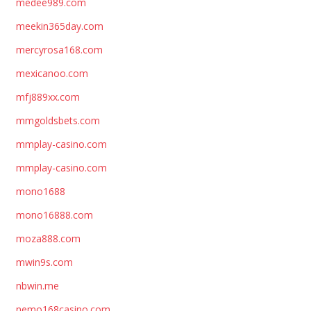
medee989.com
meekin365day.com
mercyrosa168.com
mexicanoo.com
mfj889xx.com
mmgoldsbets.com
mmplay-casino.com
mmplay-casino.com
mono1688
mono16888.com
moza888.com
mwin9s.com
nbwin.me
nemo168casino.com