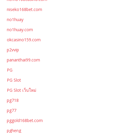
niseko168bet.com
no1huay
no1huay.com
okcasino159.com
p2vvip
pananthai99.com
PG
PG Slot
PG Slot เว็บใหม่
pg718
pg77
pggold168bet.com
pgheng