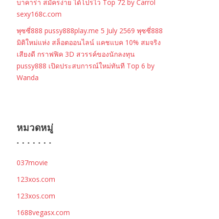
บาคาร่า สมัครง่าย ได้โปรไว Top 72 by Carrol
sexy168c.com
พุซซี่888 pussy888play.me 5 July 2569 พุซซี่888
มิติใหม่แห่ง สล็อตออนไลน์ แคชแบค 10% สมจริง
เสียงดี กราฟฟิค 3D สวรรค์ของนักลงทุน
pussy888 เปิดประสบการณ์ใหม่ทันที Top 6 by
Wanda
หมวดหมู่
037movie
123xos.com
123xos.com
1688vegasx.com