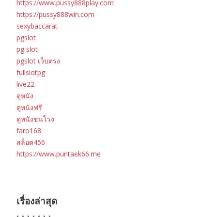
https://www.pussy888play.com
https://pussy888win.com
sexybaccarat
pgslot
pg slot
pgslot เว็บตรง
fullslotpg
live22
ดูหนัง
ดูหนังฟรี
ดูหนังชนโรง
faro168
สล็อต456
https://www.puntaek66.me
เรื่องล่าสุด