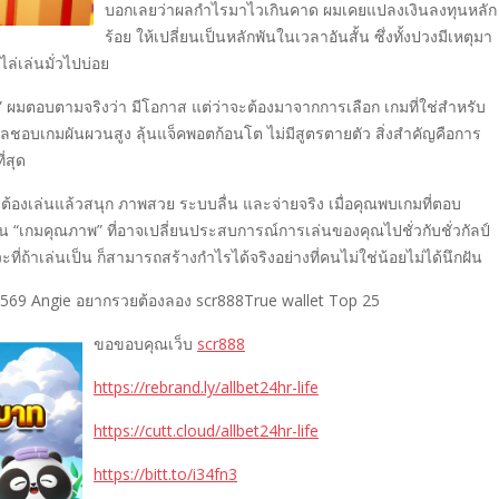
บอกเลยว่าผลกำไรมาไวเกินคาด ผมเคยแปลงเงินลงทุนหลัก
ร้อย ให้เปลี่ยนเป็นหลักพันในเวลาอันสั้น ซึ่งทั้งปวงมีเหตุมา
ล่เล่นมั่วไปบ่อย
ไหม” ผมตอบตามจริงว่า มีโอกาส แต่ว่าจะต้องมาจากการเลือก เกมที่ใช่สำหรับ
ชอบเกมผันผวนสูง ลุ้นแจ็คพอตก้อนโต ไม่มีสูตรตายตัว สิ่งสำคัญคือการ
่สุด
นั้นต้องเล่นแล้วสนุก ภาพสวย ระบบลื่น และจ่ายจริง เมื่อคุณพบเกมที่ตอบ
็น “เกมคุณภาพ” ที่อาจเปลี่ยนประสบการณ์การเล่นของคุณไปชั่วกับชั่วกัลป์
ที่ถ้าเล่นเป็น ก็สามารถสร้างกำไรได้จริงอย่างที่คนไม่ใช่น้อยไม่ได้นึกฝัน
 2569 Angie อยากรวยต้องลอง scr888True wallet Top 25
ขอขอบคุณเว็บ
scr888
https://rebrand.ly/allbet24hr-life
https://cutt.cloud/allbet24hr-life
https://bitt.to/i34fn3