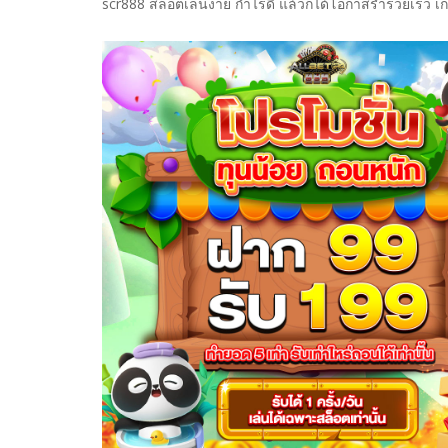
scr888 สล็อตเล่นง่าย กำไรดี แล้วก็ได้โอกาสร่ำรวยเร็ว เ