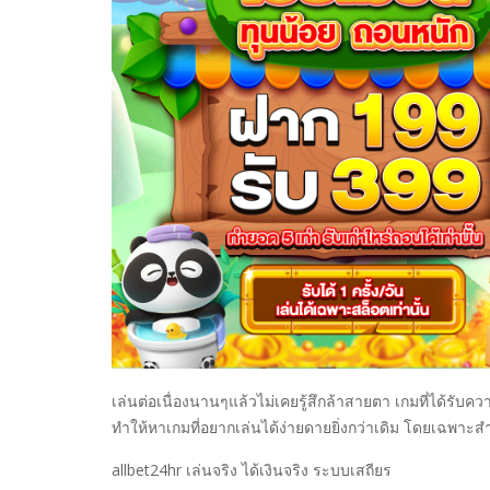
เล่นต่อเนื่องนานๆแล้วไม่เคยรู้สึกล้าสายตา เกมที่ได้รั
ทำให้หาเกมที่อยากเล่นได้ง่ายดายยิ่งกว่าเดิม โดยเฉพาะส
allbet24hr เล่นจริง ได้เงินจริง ระบบเสถียร