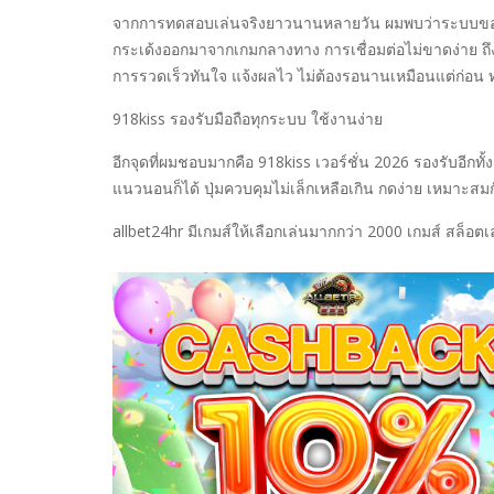
จากการทดสอบเล่นจริงยาวนานหลายวัน ผมพบว่าระบบของ 
กระเด้งออกมาจากเกมกลางทาง การเชื่อมต่อไม่ขาดง่าย ถึงแ
การรวดเร็วทันใจ แจ้งผลไว ไม่ต้องรอนานเหมือนแต่ก่อน ทำ
918kiss รองรับมือถือทุกระบบ ใช้งานง่าย
อีกจุดที่ผมชอบมากคือ 918kiss เวอร์ชั่น 2026 รองรับอีกทั
แนวนอนก็ได้ ปุ่มควบคุมไม่เล็กเหลือเกิน กดง่าย เหมาะสมกั
allbet24hr มีเกมส์ให้เลือกเล่นมากกว่า 2000 เกมส์ สล็อตเ