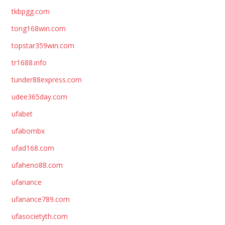
tkbpgg.com
tong168win.com
topstar359win.com
tr1688.info
tunder88express.com
udee365day.com
ufabet
ufabombx
ufad168.com
ufaheno88.com
ufanance
ufanance789.com
ufasocietyth.com