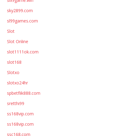
six9game.win
sky2899.com
sl99games.com
Slot
Slot Online
slot1111ok.com
slot168
Slotxo
slotxo24hr
spbetflik888.com
sretthi99
ss168vip.com
ss168vip.com
ssc168.com