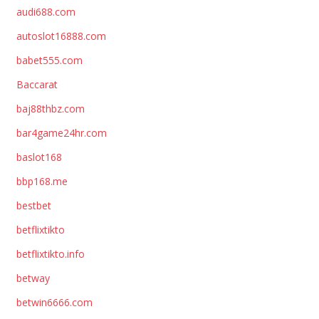
audi688.com
autoslot16888.com
babet555.com
Baccarat
baj88thbz.com
bar4game24hr.com
baslot168
bbp168.me
bestbet
betflixtikto
betflixtikto.info
betway
betwin6666.com