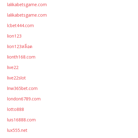
lalikabetsgame.com
lalikabetsgame.com
lcbet444.com
lion123
lion123สล็อต
lionth168.com
live22
live22slot
lnw365bet.com
london6789.com
lotto888
luis16888.com
lux555.net