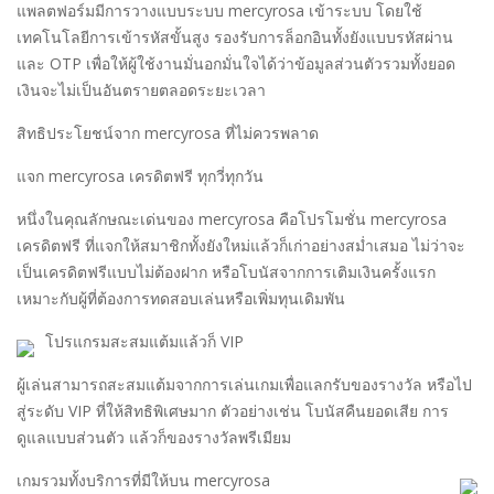
แพลตฟอร์มมีการวางแบบระบบ mercyrosa เข้าระบบ โดยใช้
เทคโนโลยีการเข้ารหัสขั้นสูง รองรับการล็อกอินทั้งยังแบบรหัสผ่าน
และ OTP เพื่อให้ผู้ใช้งานมั่นอกมั่นใจได้ว่าข้อมูลส่วนตัวรวมทั้งยอด
เงินจะไม่เป็นอันตรายตลอดระยะเวลา
สิทธิประโยชน์จาก mercyrosa ที่ไม่ควรพลาด
แจก mercyrosa เครดิตฟรี ทุกวี่ทุกวัน
หนึ่งในคุณลักษณะเด่นของ mercyrosa คือโปรโมชั่น mercyrosa
เครดิตฟรี ที่แจกให้สมาชิกทั้งยังใหม่แล้วก็เก่าอย่างสม่ำเสมอ ไม่ว่าจะ
เป็นเครดิตฟรีแบบไม่ต้องฝาก หรือโบนัสจากการเติมเงินครั้งแรก
เหมาะกับผู้ที่ต้องการทดสอบเล่นหรือเพิ่มทุนเดิมพัน
โปรแกรมสะสมแต้มแล้วก็ VIP
ผู้เล่นสามารถสะสมแต้มจากการเล่นเกมเพื่อแลกรับของรางวัล หรือไป
สู่ระดับ VIP ที่ให้สิทธิพิเศษมาก ตัวอย่างเช่น โบนัสคืนยอดเสีย การ
ดูแลแบบส่วนตัว แล้วก็ของรางวัลพรีเมียม
เกมรวมทั้งบริการที่มีให้บน mercyrosa