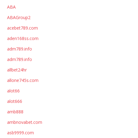
ABA
ABAGroup2
acebet789.com
aden168ss.com
adm789.info
adm789.info
allbet24hr
allone745s.com
alot66
alot666
amb888
ambnovabet.com
asb9999.com