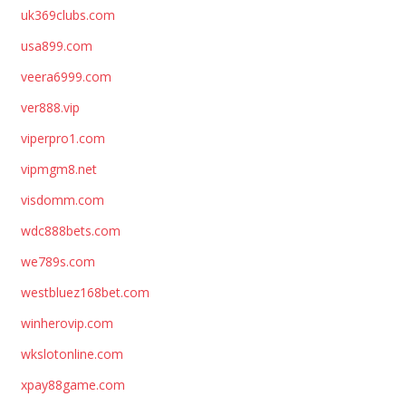
uk369clubs.com
usa899.com
veera6999.com
ver888.vip
viperpro1.com
vipmgm8.net
visdomm.com
wdc888bets.com
we789s.com
westbluez168bet.com
winherovip.com
wkslotonline.com
xpay88game.com