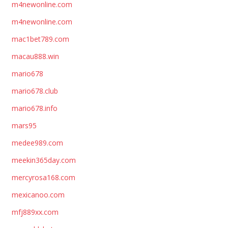
m4newonline.com
m4newonline.com
mac1bet789.com
macau888.win
mario678
mario678.club
mario678.info
mars95
medee989.com
meekin365day.com
mercyrosa168.com
mexicanoo.com
mfj889xx.com