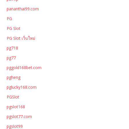
pananthai99.com
PG
PG Slot
PG Slot เว็บใหม่
pg718
pg77
pggold168bet.com
pgheng
pglucky168.com
PGSlot
pgslot168
pgslot77.com
pgslot99