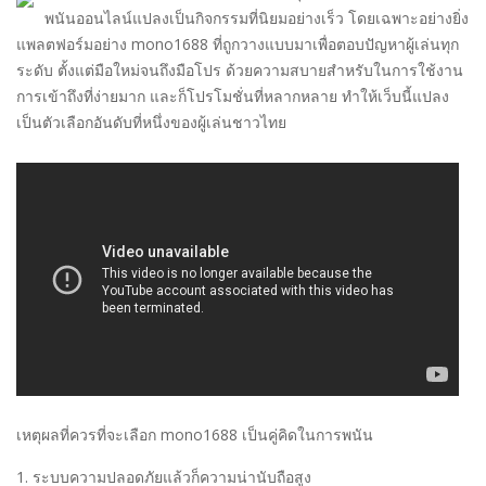
พนันออนไลน์แปลงเป็นกิจกรรมที่นิยมอย่างเร็ว โดยเฉพาะอย่างยิ่ง
แพลตฟอร์มอย่าง mono1688 ที่ถูกวางแบบมาเพื่อตอบปัญหาผู้เล่นทุก
ระดับ ตั้งแต่มือใหม่จนถึงมือโปร ด้วยความสบายสำหรับในการใช้งาน
การเข้าถึงที่ง่ายมาก และก็โปรโมชั่นที่หลากหลาย ทำให้เว็บนี้แปลง
เป็นตัวเลือกอันดับที่หนึ่งของผู้เล่นชาวไทย
เหตุผลที่ควรที่จะเลือก mono1688 เป็นคู่คิดในการพนัน
1. ระบบความปลอดภัยแล้วก็ความน่านับถือสูง