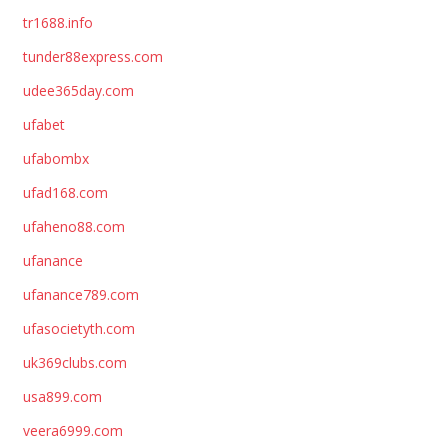
tr1688.info
tunder88express.com
udee365day.com
ufabet
ufabombx
ufad168.com
ufaheno88.com
ufanance
ufanance789.com
ufasocietyth.com
uk369clubs.com
usa899.com
veera6999.com