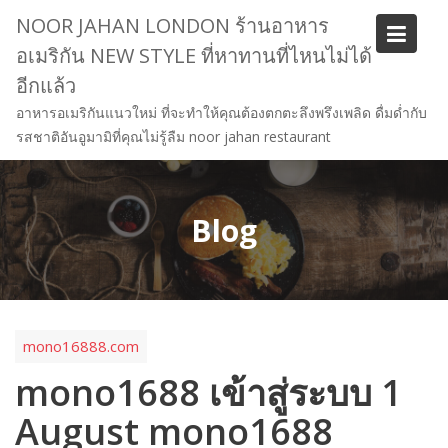
Skip
NOOR JAHAN LONDON ร้านอาหาร
to
อเมริกัน NEW STYLE ที่หาทานที่ไหนไม่ได้
content
อีกแล้ว
อาหารอเมริกันแนวใหม่ ที่จะทำให้คุณต้องตกตะลึงพรึงเพลิด ดื่มด่ำกับ
รสชาติอันอูมามิที่คุณไม่รู้ลืม noor jahan restaurant
Blog
mono16888.com
mono1688 เข้าสู่ระบบ 1
August mono1688