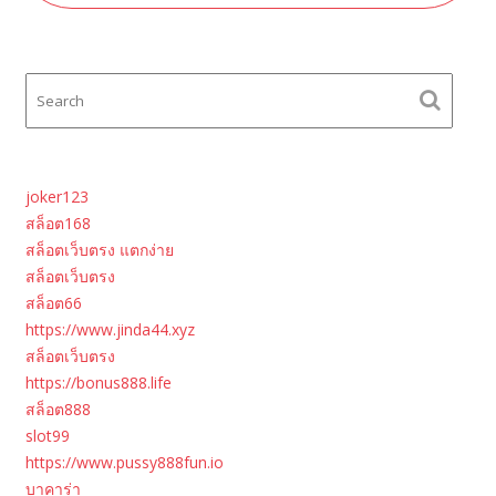
joker123
สล็อต168
สล็อตเว็บตรง แตกง่าย
สล็อตเว็บตรง
สล็อต66
https://www.jinda44.xyz
สล็อตเว็บตรง
https://bonus888.life
สล็อต888
slot99
https://www.pussy888fun.io
บาคาร่า