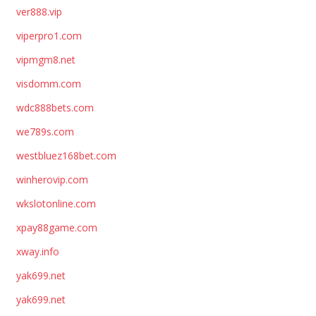
ver888.vip
viperpro1.com
vipmgm8.net
visdomm.com
wdc888bets.com
we789s.com
westbluez168bet.com
winherovip.com
wkslotonline.com
xpay88game.com
xway.info
yak699.net
yak699.net