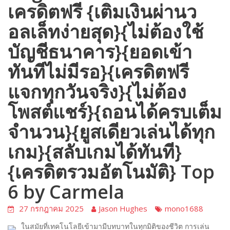
เครดิตฟรี {เติมเงินผ่านว
อลเล็ทง่ายสุด}{ไม่ต้องใช้
บัญชีธนาคาร}{ยอดเข้า
ทันทีไม่มีรอ}{เครดิตฟรี
แจกทุกวันจริง}{ไม่ต้อง
โพสต์แชร์}{ถอนได้ครบเต็ม
จำนวน}{ยูสเดียวเล่นได้ทุก
เกม}{สลับเกมได้ทันที}
{เครดิตรวมอัตโนมัติ} Top
6 by Carmela
27 กรกฎาคม 2025
Jason Hughes
mono1688
ในสมัยที่เทคโนโลยีเข้ามามีบทบาทในทุกมิติของชีวิต การเล่น