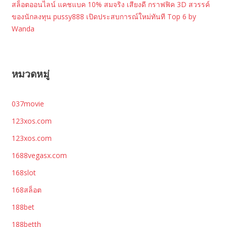
สล็อตออนไลน์ แคชแบค 10% สมจริง เสียงดี กราฟฟิค 3D สวรรค์
ของนักลงทุน pussy888 เปิดประสบการณ์ใหม่ทันที Top 6 by
Wanda
หมวดหมู่
037movie
123xos.com
123xos.com
1688vegasx.com
168slot
168สล็อต
188bet
188betth