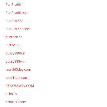
PunPro66
PunPro66.com
PunPro777
PunPro777.com
puntaek77
Pussy888
pussy888fun
pussy888win
rasri365day.com
realflikbet.com
RENO88WIN.COM
rich818
rich8188.com