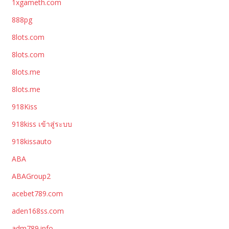
1xgameth.com
888pg
8lots.com
8lots.com
8lots.me
8lots.me
918Kiss
918kiss เข้าสู่ระบบ
918kissauto
ABA
ABAGroup2
acebet789.com
aden168ss.com
adm789.info