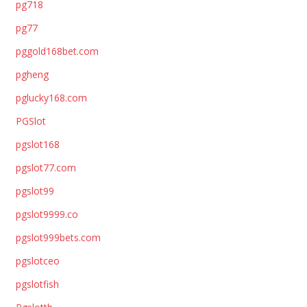
pg718
pg77
pggold168bet.com
pgheng
pglucky168.com
PGSlot
pgslot168
pgslot77.com
pgslot99
pgslot9999.co
pgslot999bets.com
pgslotceo
pgslotfish