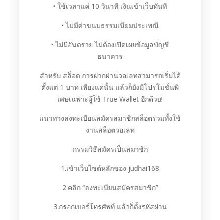
• ใช้เวลาแค่ 10 วินาที เงินเข้าเว็บทันที
• ไม่มีค่าขนบธรรมเนียมประเพณี
• ไม่มีอันตราย ไม่ต้องเปิดเผยข้อมูลบัญชี
ธนาคาร
สำหรับ สล็อต การฝากผ่านวอเลทสามารถเริ่มได้
ตั้งแต่ 1 บาท เพียงแค่นั้น แล้วก็ยังมีโปรโมชั่นพิ
เศษเฉพาะผู้ใช้ True Wallet อีกด้วย!
แนวทางลงทะเบียนสมัครสมาชิกสล็อตรวมทั้งใช้
งานสล็อตวอเลท
กรรมวิธีสมัครเป็นสมาชิก
1.เข้าเว็บไซต์หลักของ judhai168
2.คลิก “ลงทะเบียนสมัครสมาชิก”
3.กรอกเบอร์โทรศัพท์ แล้วก็ตั้งรหัสผ่าน