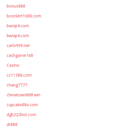
bonus888
boonlert1688.com
bwvip4.com
bwvip4.com
carlo999.net
cashgame168
Casino
cc11388.com
chang7777
chinatown888.win
cupcake88x.com
dgb222hot.com
dr888