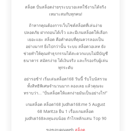
สล็อต ปั่นสล็อตง่ายๆระบบวอเลทใช้งานได้จริง
เหมาะสมกับทุกคน!
ถ้าหากคุณต้องการเว็บไซต์สล็อตที่เล่นง่าย
ปลอดภัย ฝากถอนได้เร็ว และมีเกมสล็อตให้เลือก
เยอะแยะ สล็อต คือคำตอบที่คุณควรลองเป็น
อย่างมาก! ยิ่งไปกว่านั้น ระบบ สล็อตวอเลท ยัง
ช่วยทำให้คุณทำธุรกรรมได้สะดวกแบบไม่มีบัญชี
ธนาคาร สมัครง่าย ได้เงินจริง และก็รองรับผู้เล่น
ทุกระดับ
อย่ารอช้า! เริ่มเล่นสล็อต168 วันนี้ รับโบนัสรวม
ทั้งสิทธิพิเศษจำนวนมาก ลองเลย แล้วคุณจะ
ทราบว่า… “ปั่นสล็อตให้แตกง่ายมันเป็นอย่างไร!”
เกมสล็อต สล็อต168 Judhai168.me 5 August
68 Maritza ยืน 1 เรื่องเกมสล็อต
judhai168ลงทุนงบน้อย กำไรหลักแสน Top 90
ขอขอบคุณweb
สล็อต