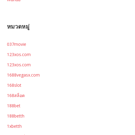
หมวดหมู่
037movie
123xos.com
123xos.com
1688vegasx.com
168slot
168สล็อต
188bet
188betth
1xbetth