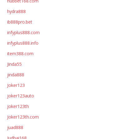
hubbet168.com
hydra888
ib888pro.bet
infyplus888.com
infyplus888.info
item388.com
Jinda55
jinda888
Joker123
joker123auto
joker123th
Joker123th.com
juad888
Judhai168