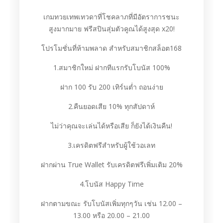
เกมทวยเทพเทวดาที่โชคลาภที่มีอัตราการชนะ
สูงมากมาย ฟรีสปินสุ่มตัวคูณได้สูงสุด x20!
โปรโมชั่นที่ห้ามพลาด สำหรับสมาชิกสล็อต168
1.สมาชิกใหม่ ฝากทีแรกรับโบนัส 100%
ฝาก 100 รับ 200 เทิร์นต่ำ ถอนง่าย
2.คืนยอดเสีย 10% ทุกสัปดาห์
ไม่ว่าคุณจะเล่นได้หรือเสีย ก็ยังได้เงินคืน!
3.เครดิตฟรีสำหรับผู้ใช้วอเลท
ฝากผ่าน True Wallet รับเครดิตฟรีเพิ่มเติม 20%
4.โบนัส Happy Time
ฝากตามขณะ รับโบนัสเพิ่มทุกๆวัน เช่น 12.00 –
13.00 หรือ 20.00 – 21.00