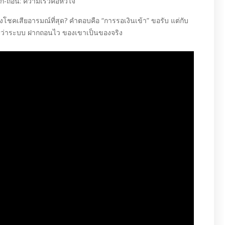
-ถอน: ความเร็วคือหัวใจ
่ยงโชคเสียอารมณ์ที่สุด? คำตอบคือ “การรอเงินเข้า” ขอรับ แต่กับ
ว่าระบบ ฝากถอนไว ของเขาเป็นของจริง