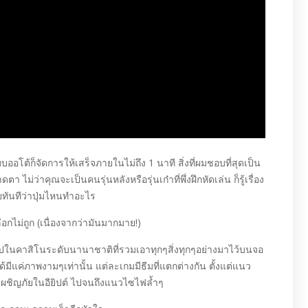
ออโต้ก็จัดการให้เสร็จภายในไม่ถึง 1 นาที สิ่งที่ผมชอบที่สุดเป็น
ม่ว่าคุณจะเป็นคนรุ่นหลังหรือรุ่นเก๋าที่พึ่งฝึกหัดเล่น ก็รู้เรื่อง
ยทันทีว่าปุ่มไหนทำอะไร
ือกไม่ถูก (เนื่องจากว่ามันมากมาย!)
ในคาสิโนระดับนานาชาติที่รวมเอาทุกๆสิ่งทุกๆอย่างมาไว้บนจอ
้มีแค่ภาพงามๆเท่านั้น แต่ละเกมมีธีมที่แตกต่างกัน ตั้งแต่แนว
ผชิญภัยในอียิปต์ ไปจนถึงแนวไซไฟล้ำๆ