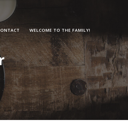
CONTACT
WELCOME TO THE FAMILY!
r