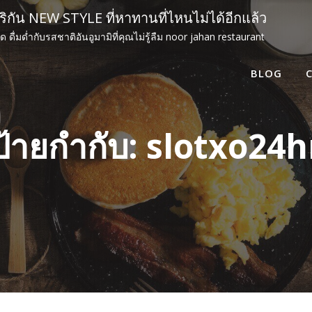
น NEW STYLE ที่หาทานที่ไหนไม่ได้อีกแล้ว
ดื่มด่ำกับรสชาติอันอูมามิที่คุณไม่รู้ลืม noor jahan restaurant
BLOG
ป้ายกำกับ:
slotxo24h