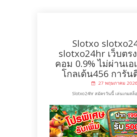
Slotxo slotxo2
slotxo24hr เว็บตรง
คอม 0.9% ไม่ผ่านเอเ
โกลเด้น456 การันต
27 พฤษภาคม 202
Slotxo24hr สมัครวันนี้ เล่นเกมสล