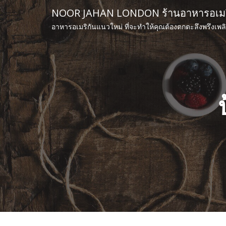
Skip
NOOR JAHAN LONDON ร้านอาหารอเมริกั
to
อาหารอเมริกันแนวใหม่ ที่จะทำให้คุณต้องตกตะลึงพรึงเพลิด 
content