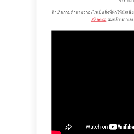
ระบบฝาก
ถ้าเกิดถามคำถามว่าอะไรเป็นสิ่งที่ทำให้นักเสี
สล็อตxo
ผมกล้าบอกเลย