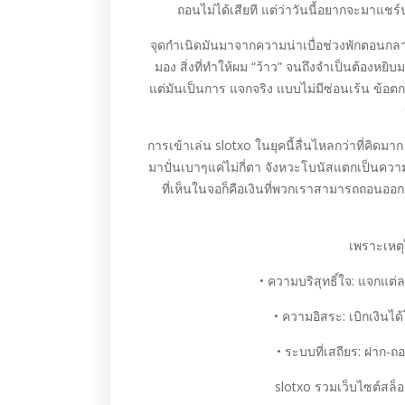
ถอนไม่ได้เสียที แต่ว่าวันนี้อยากจะมาแช
จุดกำเนิดมันมาจากความน่าเบื่อช่วงพักตอนกลา
มอง สิ่งที่ทำให้ผม “ว้าว” จนถึงจำเป็นต้องห
แต่มันเป็นการ แจกจริง แบบไม่มีซ่อนเร้น ข้อตกล
การเข้าเล่น slotxo ในยุคนี้ลื่นไหลกว่าที่คิดม
มาปั่นเบาๆแค่ไม่กี่ตา จังหวะโบนัสแตกเป็นความ
ที่เห็นในจอก็คือเงินที่พวกเราสามารถถอนอ
เพราะเหตุไ
• ความบริสุทธิ์ใจ: แจกแต่
• ความอิสระ: เบิกเงินได้
• ระบบที่เสถียร: ฝาก-
slotxo รวมเว็บไซต์สล็อ