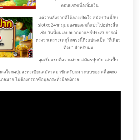
ตอบแชทเพื่อเพิ่มเงิน
แต่ว่าหลังจากที่ได้ลองเปิดใจ สมัครวันนี้กับ
slotxo24hr มุมมองของผมก็แปรไปอย่างสิ้น
เชิง วันนี้ผมเลยอยากมาแชร์ประสบการณ์
ตรงว่าเพราะเหตุใดตรงนี้ถึงแปลงเป็น “ที่เดียว
ที่จบ” สำหรับผม
จุดเริ่มแรกที่ความง่าย: สมัครปุบปับ เล่นปั๊บ
่ตกลงใจกดปุ่มลงทะเบียนสมัครสมาชิกครับผม ระบบของ สล็อตxo
ไกลมาก ไม่ต้องกรอกข้อมูลกระทั่งมือหงิกงอ