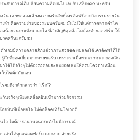
ร์ประสบการณ์ที่เปลี่ยนความคิดผมไปเลยกับ สล็อตxo นะครับ
งวัน เลยทดลองเสี่ยงดวงกดรับสิทธิ์เครดิตฟรีจากกิจกรรมรายวัน
ยิบมาเล่า คือความง่ายของระบบครับผม มันไม่ใช่แค่การตลาดคำโต
งน้อยจนกระทั่งน่าตกใจ ที่สำคัญที่สุดคือ ไม่ต้องทำยอดเทิร์น ให้
ปวดศรีษะครับผม
าก ตัวเกมมีความคลาสสิกแต่ว่าภาพสวยชัด ผมลองใช้เครดิตฟรีที่ได้
รู้สึกที่ยอดเยี่ยมมากมายขอรับ เพราะว่าเมื่อพวกเราชนะ ยอดเงิน
อกมาใช้ได้จริงๆไม่ต้องรอคอยสะสมยอดเล่นให้ครบโควตาเหมือน
เว็บไซต์สมัยก่อน
รผมถึงกล้ากล่าวว่า “เริ่ด”?
ละวันจริงๆเพียงแค่ล็อคอินเข้ามาร่วมกิจกรรม
โดยทันทีเมื่อพอใจ ไม่ติดล็อคเทิร์นโอเวอร์
ถอนไว ไม่ต้องรอนานจนกระทั่งไม่มีอารมณ์
ต เล่นได้ทุกแพลตฟอร์ม แตกง่าย จ่ายจริง