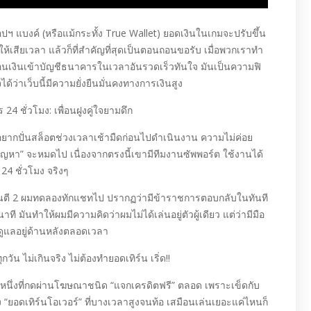
ฯ แบงค์ (หรือแม้กระทั้ง True Wallet) ยอดเงินในเกมจะปรับขึ้น
ีให้เสียเวลา แล้วก็ที่สำคัญที่สุดเป็นตอนถอนขอรับ เมื่อพวกเราทำ
อนเงินเข้าบัญชีธนาคารในเวลาอันรวดเร็วทันใจ มันเป็นความฟิ
ได้ว่าเว็บนี้มีความยั่งยืนมั่นคงทางการเงินสูง
24 ชั่วโมง: เพื่อนฝูงคู่ใจยามดึก
วอยากปั่นสล็อตช่วงเวลาเช้ามืดก่อนไปดำเนินงาน ความไม่ค่อย
ปัญหา” จะหมดไป เนื่องจากตรงนี้เขามีทีมงานซัพพอร์ต ใช้งานได้
24 ชั่วโมง จริงๆ
ตอนตี 2 ผมทดลองทักแชทไป ปรากฏว่ามีข้าราชการตอบกลับในทันที
ี มันทำให้ผมมีความคิดว่าผมไม่ได้เล่นอยู่ตัวผู้เดียว แต่ว่ามีมือ
ูแลอยู่ด้านหลังตลอดเวลา
ัน ไม่เกินจริง ไม่ต้องทำยอดเทิร์น เริ่ด!!
นึ่งที่กดผ่านโฆษณาชนิด “แจกเครดิตฟรี” ตลอด เพราะเข็ดกับ
ิ่ง “ยอดเทิร์นโอเวอร์” ที่บางเวลาสูงจนท้อ เสมือนเล่นเยอะแค่ไหนก็