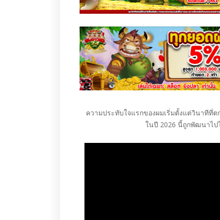
ความประทับใจแรกของผมเริ่มตั้งแต่วินาทีที
ในปี 2026 นี้ถูกพัฒนาไป